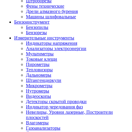
Штроборезы
Фены технические
Дрели алмазного бурения
Машины шлифовальные
Бензоинструмент
Бензопилы
Бензорезы
Измерительные инструменты
Индикаторы напряжения
Анализаторы электроэнергии
Мультиметры
Токовые клещи
Пирометры
Тепловизоры
Дальномеры
Штангенциркули
Микрометры
Нутромеры
Видеоскопы
Детекторы скрытой проводки
Индикатор чередования фаз
Невелиры, Уровни лазерные, Построители
плоскостей
Влагомеры
Газоанализаторы