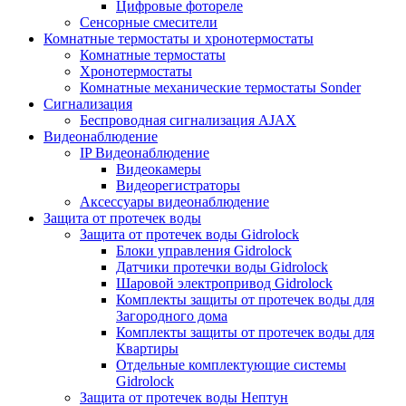
Цифровые фотореле
Сенсорные смесители
Комнатные термостаты и хронотермостаты
Комнатные термостаты
Хронотермостаты
Комнатные механические термостаты Sonder
Сигнализация
Беспроводная сигнализация AJAX
Видеонаблюдение
IP Видеонаблюдение
Видеокамеры
Видеорегистраторы
Аксессуары видеонаблюдение
Защита от протечек воды
Защита от протечек воды Gidrolock
Блоки управления Gidrolock
Датчики протечки воды Gidrolock
Шаровой электропривод Gidrolock
Комплекты защиты от протечек воды для
Загородного дома
Комплекты защиты от протечек воды для
Квартиры
Отдельные комплектующие системы
Gidrolock
Защита от протечек воды Нептун