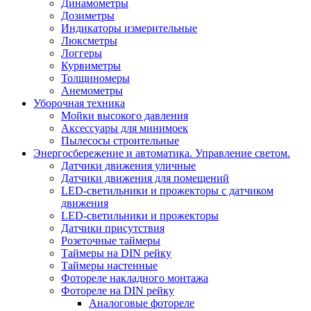
Динамометры
Дозиметры
Индикаторы измерительные
Люксметры
Логгеры
Курвиметры
Толщиномеры
Анемометры
Уборочная техника
Мойки высокого давления
Аксессуары для минимоек
Пылесосы строительные
Энергосбережение и автоматика. Управление светом.
Датчики движения уличные
Датчики движения для помещений
LED-светильники и прожекторы с датчиком
движения
LED-светильники и прожекторы
Датчики присутствия
Розеточные таймеры
Таймеры на DIN рейку
Таймеры настенные
Фотореле накладного монтажа
Фотореле на DIN рейку
Аналоговые фотореле