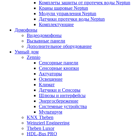
Комплеты защиты от протечек воды Neptun
Краны шаровые Neptun
Модули управления Neptun
Датчики протечки воды Neptun
Комплектующие
Домофоны
Видеодомофоны
Вызывные панели
Дополнительное оборудование
Умный дом
Zennio
Сенсорные панели
Сенсорные кнопки
Актуаторы
Освещение
Климат
Датчики и Сенсоры
Шлюзы и интерфейсы
Энергосбережение
Системные устройства
Мультирум
KNX Theben
Weinzierl Engineering
Theben Luxor
HDL-Bus PRO