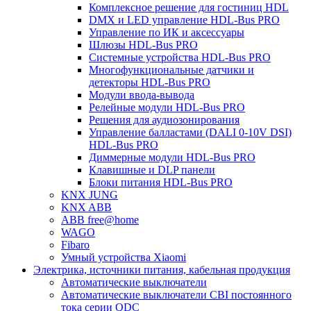
Комплексное решение для гостиниц HDL
DMX и LED управление HDL-Bus PRO
Управление по ИК и аксессуары
Шлюзы HDL-Bus PRO
Системные устройства HDL-Bus PRO
Многофункциональные датчики и
детекторы HDL-Bus PRO
Модули ввода-вывода
Релейные модули HDL-Bus PRO
Решения для аудиозонирования
Управление балластами (DALI 0-10V DSI)
HDL-Bus PRO
Диммерные модули HDL-Bus PRO
Клавишные и DLP панели
Блоки питания HDL-Bus PRO
KNX JUNG
KNX ABB
ABB free@home
WAGO
Fibaro
Умный устройства Xiaomi
Электрика, источники питания, кабельная продукция
Автоматические выключатели
Автоматические выключатели CBI постоянного
тока серии QDC