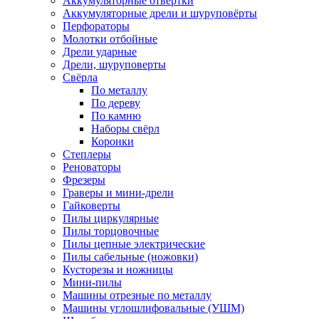
Аккумуляторные отвёртки
Аккумуляторные дрели и шуруповёрты
Перфораторы
Молотки отбойные
Дрели ударные
Дрели, шуруповерты
Свёрла
По металлу
По дереву
По камню
Наборы свёрл
Коронки
Степлеры
Реноваторы
Фрезеры
Граверы и мини-дрели
Гайковерты
Пилы циркулярные
Пилы торцовочные
Пилы цепные электрические
Пилы сабельные (ножовки)
Кусторезы и ножницы
Мини-пилы
Машины отрезные по металлу
Машины углошлифовальные (УШМ)