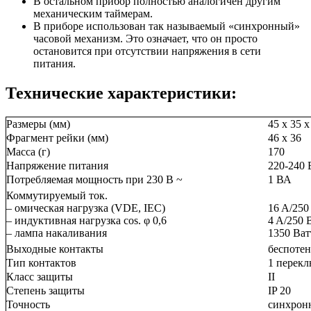
В остальном прибор полностью аналогичен другим
механическим таймерам.
В приборе использован так называемый «синхронный»
часовой механизм. Это означает, что он просто
остановится при отсутствии напряжения в сети
питания.
Технические характеристики:
Размеры (мм)
45 x 35 x
Фрагмент рейки (мм)
46 x 36
Масса (г)
170
Напряжение питания
220-240 
Потребляемая мощность при 230 В ~
1 ВА
Коммутируемый ток.
– омическая нагрузка (VDE, IEC)
16 A/250
– индуктивная нагрузка cos. φ 0,6
4 A/250 
– лампа накаливания
1350 Ват
Выходные контакты
беспоте
Тип контактов
1 перек
Класс защиты
II
Степень защиты
IP 20
Точность
синхронн