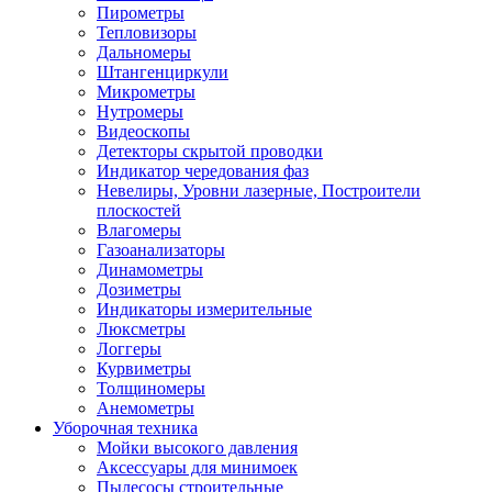
Пирометры
Тепловизоры
Дальномеры
Штангенциркули
Микрометры
Нутромеры
Видеоскопы
Детекторы скрытой проводки
Индикатор чередования фаз
Невелиры, Уровни лазерные, Построители
плоскостей
Влагомеры
Газоанализаторы
Динамометры
Дозиметры
Индикаторы измерительные
Люксметры
Логгеры
Курвиметры
Толщиномеры
Анемометры
Уборочная техника
Мойки высокого давления
Аксессуары для минимоек
Пылесосы строительные