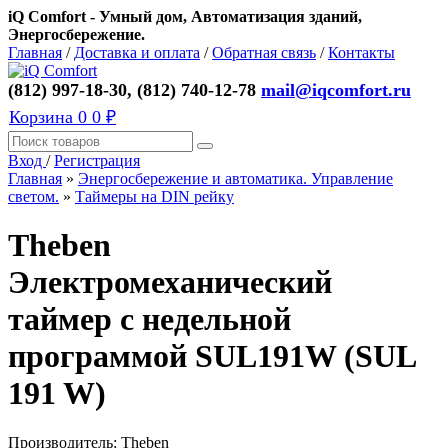
iQ Comfort - Умный дом, Автоматизация зданий,
Энергосбережение.
Главная
/
Доставка и оплата
/
Обратная связь
/
Контакты
(812) 997-18-30, (812) 740-12-78
mail@iqcomfort.ru
Корзина
0
0 ₽
Вход
/
Регистрация
Главная
»
Энергосбережение и автоматика. Управление
светом.
»
Таймеры на DIN рейку
Theben
Электромеханический
таймер с недельной
программой SUL191W (SUL
191 W)
Производитель:
Theben