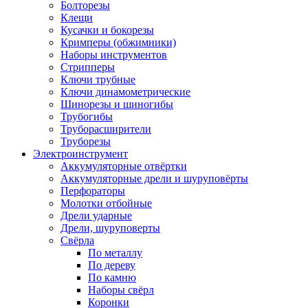
Болторезы
Клещи
Кусачки и бокорезы
Кримперы (обжимники)
Наборы инструментов
Стрипперы
Ключи трубные
Ключи динамометрические
Шинорезы и шиногибы
Трубогибы
Труборасширители
Труборезы
Электроинструмент
Аккумуляторные отвёртки
Аккумуляторные дрели и шуруповёрты
Перфораторы
Молотки отбойные
Дрели ударные
Дрели, шуруповерты
Свёрла
По металлу
По дереву
По камню
Наборы свёрл
Коронки