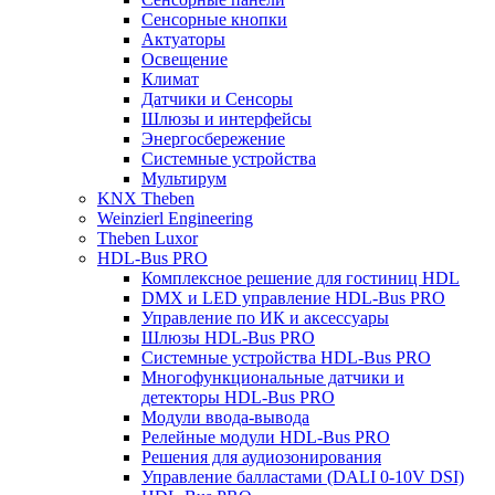
Сенсорные кнопки
Актуаторы
Освещение
Климат
Датчики и Сенсоры
Шлюзы и интерфейсы
Энергосбережение
Системные устройства
Мультирум
KNX Theben
Weinzierl Engineering
Theben Luxor
HDL-Bus PRO
Комплексное решение для гостиниц HDL
DMX и LED управление HDL-Bus PRO
Управление по ИК и аксессуары
Шлюзы HDL-Bus PRO
Системные устройства HDL-Bus PRO
Многофункциональные датчики и
детекторы HDL-Bus PRO
Модули ввода-вывода
Релейные модули HDL-Bus PRO
Решения для аудиозонирования
Управление балластами (DALI 0-10V DSI)