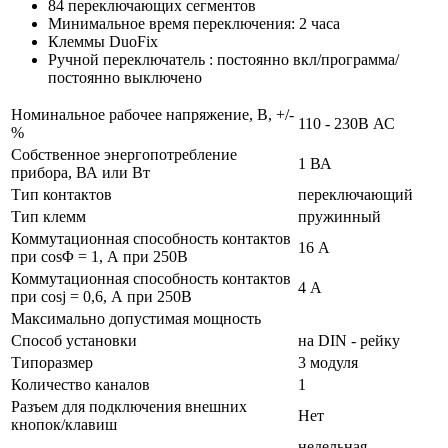
84 переключающих сегментов
Минимальное время переключения: 2 часа
Клеммы DuoFix
Ручной переключатель : постоянно вкл/программа/
постоянно выключено
Номинальное рабочее напряжение, В, +/-
110 - 230В АС
%
Собственное энергопотребление
1 ВА
прибора, ВА или Вт
Тип контактов
переключающий
Тип клемм
пружинный
Коммутационная способность контактов
16 А
при cosΦ = 1, А при 250В
Коммутационная способность контактов
4 А
при cosj = 0,6, А при 250В
Максимально допустимая мощность
Способ установки
на DIN - рейку
Типоразмер
3 модуля
Количество каналов
1
Разъем для подключения внешних
Нет
кнопок/клавиш
недельная