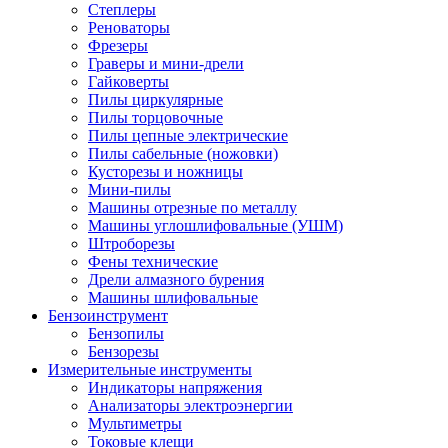
Степлеры
Реноваторы
Фрезеры
Граверы и мини-дрели
Гайковерты
Пилы циркулярные
Пилы торцовочные
Пилы цепные электрические
Пилы сабельные (ножовки)
Кусторезы и ножницы
Мини-пилы
Машины отрезные по металлу
Машины углошлифовальные (УШМ)
Штроборезы
Фены технические
Дрели алмазного бурения
Машины шлифовальные
Бензоинструмент
Бензопилы
Бензорезы
Измерительные инструменты
Индикаторы напряжения
Анализаторы электроэнергии
Мультиметры
Токовые клещи