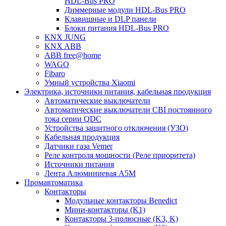
HDL-Bus PRO
Диммерные модули HDL-Bus PRO
Клавишные и DLP панели
Блоки питания HDL-Bus PRO
KNX JUNG
KNX ABB
ABB free@home
WAGO
Fibaro
Умный устройства Xiaomi
Электрика, источники питания, кабельная продукция
Автоматические выключатели
Автоматические выключатели CBI постоянного
тока серии QDC
Устройства защитного отключения (УЗО)
Кабельная продукция
Датчики газа Vemer
Реле контроля мощности (Реле приоритета)
Источники питания
Лента Алюминиевая А5М
Промавтоматика
Контакторы
Модульные контакторы Benedict
Мини-контакторы (K1)
Контакторы 3-полюсные (K3, K)