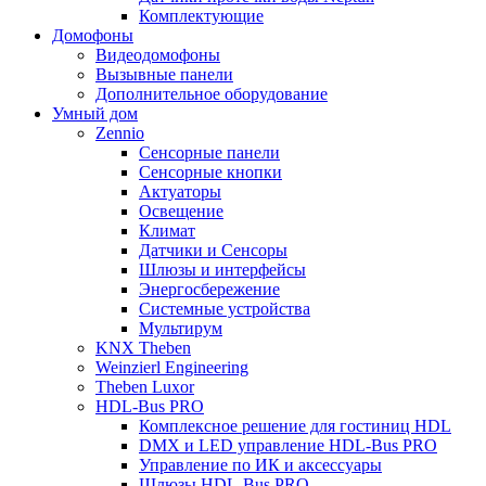
Комплектующие
Домофоны
Видеодомофоны
Вызывные панели
Дополнительное оборудование
Умный дом
Zennio
Сенсорные панели
Сенсорные кнопки
Актуаторы
Освещение
Климат
Датчики и Сенсоры
Шлюзы и интерфейсы
Энергосбережение
Системные устройства
Мультирум
KNX Theben
Weinzierl Engineering
Theben Luxor
HDL-Bus PRO
Комплексное решение для гостиниц HDL
DMX и LED управление HDL-Bus PRO
Управление по ИК и аксессуары
Шлюзы HDL-Bus PRO