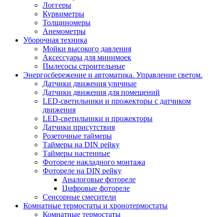
Логгеры
Курвиметры
Толщиномеры
Анемометры
Уборочная техника
Мойки высокого давления
Аксессуары для минимоек
Пылесосы строительные
Энергосбережение и автоматика. Управление светом.
Датчики движения уличные
Датчики движения для помещений
LED-светильники и прожекторы с датчиком
движения
LED-светильники и прожекторы
Датчики присутствия
Розеточные таймеры
Таймеры на DIN рейку
Таймеры настенные
Фотореле накладного монтажа
Фотореле на DIN рейку
Аналоговые фотореле
Цифровые фотореле
Сенсорные смесители
Комнатные термостаты и хронотермостаты
Комнатные термостаты