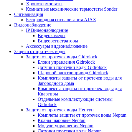
Хронотермостаты
Комнатные механические термостаты Sonder
Сигнализация
Беспроводная сигнализация AJAX
Видеонаблюдение
IP Видеонаблюдение
Видеокамеры
Видеорегистраторы
Аксессуары видеонаблюдение
Защита от протечек воды
Защита от протечек воды Gidrolock
Блоки управления Gidrolock
Датчики протечки воды Gidrolock
Шаровой электропривод Gidrolock
Комплекты защиты от протечек воды для
Загородного дома
Комплекты защиты от протечек воды для
Квартиры
Отдельные комплектующие системы
Gidrolock
Защита от протечек воды Нептун
Комплеты защиты от протечек воды Neptun
Краны шаровые Neptun
Модули управления Neptun
Датчики протечки воды Neptun