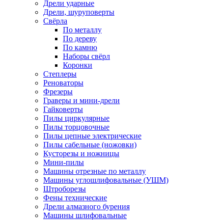
Дрели ударные
Дрели, шуруповерты
Свёрла
По металлу
По дереву
По камню
Наборы свёрл
Коронки
Степлеры
Реноваторы
Фрезеры
Граверы и мини-дрели
Гайковерты
Пилы циркулярные
Пилы торцовочные
Пилы цепные электрические
Пилы сабельные (ножовки)
Кусторезы и ножницы
Мини-пилы
Машины отрезные по металлу
Машины углошлифовальные (УШМ)
Штроборезы
Фены технические
Дрели алмазного бурения
Машины шлифовальные