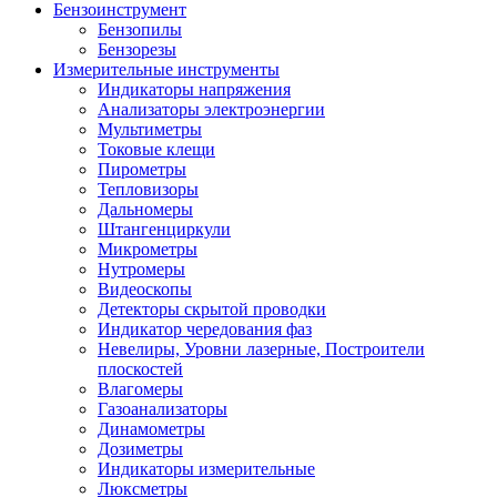
Бензоинструмент
Бензопилы
Бензорезы
Измерительные инструменты
Индикаторы напряжения
Анализаторы электроэнергии
Мультиметры
Токовые клещи
Пирометры
Тепловизоры
Дальномеры
Штангенциркули
Микрометры
Нутромеры
Видеоскопы
Детекторы скрытой проводки
Индикатор чередования фаз
Невелиры, Уровни лазерные, Построители
плоскостей
Влагомеры
Газоанализаторы
Динамометры
Дозиметры
Индикаторы измерительные
Люксметры