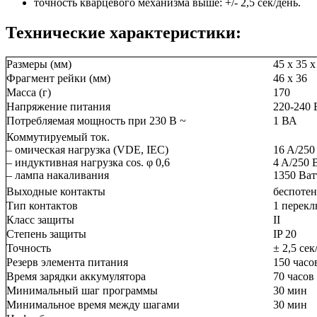
точность кварцевого механизма выше: +/- 2,5 сек/день.
Технические характеристики:
Размеры (мм)
45 x 35 x
Фрагмент рейки (мм)
46 x 36
Масса (г)
170
Напряжение питания
220-240 
Потребляемая мощность при 230 В ~
1 ВА
Коммутируемый ток.
– омическая нагрузка (VDE, IEC)
16 A/250
– индуктивная нагрузка cos. φ 0,6
4 A/250 
– лампа накаливания
1350 Ват
Выходные контакты
беспоте
Тип контактов
1 перек
Класс защиты
II
Степень защиты
IP 20
Точность
± 2,5 се
Резерв элемента питания
150 часо
Время зарядки аккумулятора
70 часов
Минимальный шаг программы
30 мин
Минимальное время между шагами
30 мин