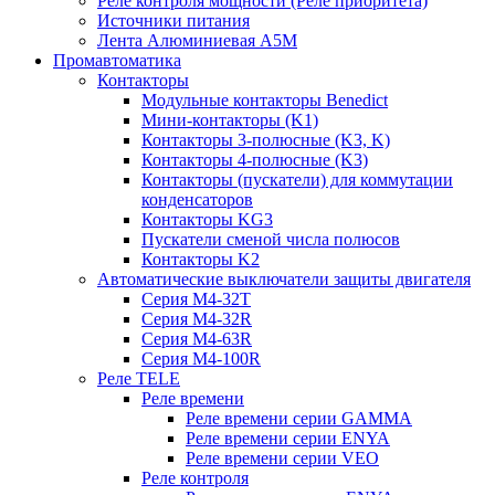
Реле контроля мощности (Реле приоритета)
Источники питания
Лента Алюминиевая А5М
Промавтоматика
Контакторы
Модульные контакторы Benedict
Мини-контакторы (K1)
Контакторы 3-полюсные (K3, K)
Контакторы 4-полюсные (K3)
Контакторы (пускатели) для коммутации
конденсаторов
Контакторы KG3
Пускатели сменой числа полюсов
Контакторы K2
Автоматические выключатели защиты двигателя
Серия M4-32T
Серия M4-32R
Серия M4-63R
Серия M4-100R
Реле TELE
Реле времени
Реле времени серии GAMMA
Реле времени серии ENYA
Реле времени серии VEO
Реле контроля