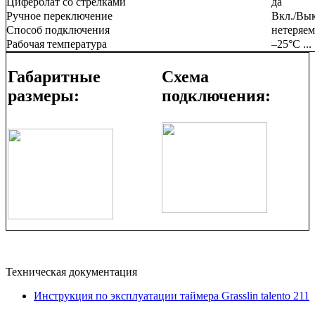
Циферблат со стрелками
да
Ручное переключение
Вкл./Вык
Способ подключения
нетеряе
Рабочая температура
–25°C ...
Габаритные
Схема
размеры:
подключения:
Техническая документация
Инструкция по эксплуатации таймера Grasslin talento 211