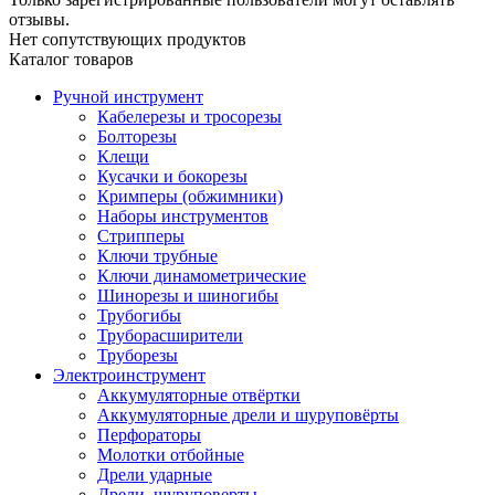
отзывы.
Нет сопутствующих продуктов
Каталог товаров
Ручной инструмент
Кабелерезы и тросорезы
Болторезы
Клещи
Кусачки и бокорезы
Кримперы (обжимники)
Наборы инструментов
Стрипперы
Ключи трубные
Ключи динамометрические
Шинорезы и шиногибы
Трубогибы
Труборасширители
Труборезы
Электроинструмент
Аккумуляторные отвёртки
Аккумуляторные дрели и шуруповёрты
Перфораторы
Молотки отбойные
Дрели ударные
Дрели, шуруповерты