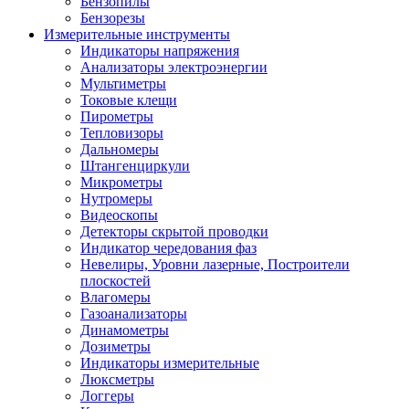
Бензопилы
Бензорезы
Измерительные инструменты
Индикаторы напряжения
Анализаторы электроэнергии
Мультиметры
Токовые клещи
Пирометры
Тепловизоры
Дальномеры
Штангенциркули
Микрометры
Нутромеры
Видеоскопы
Детекторы скрытой проводки
Индикатор чередования фаз
Невелиры, Уровни лазерные, Построители
плоскостей
Влагомеры
Газоанализаторы
Динамометры
Дозиметры
Индикаторы измерительные
Люксметры
Логгеры