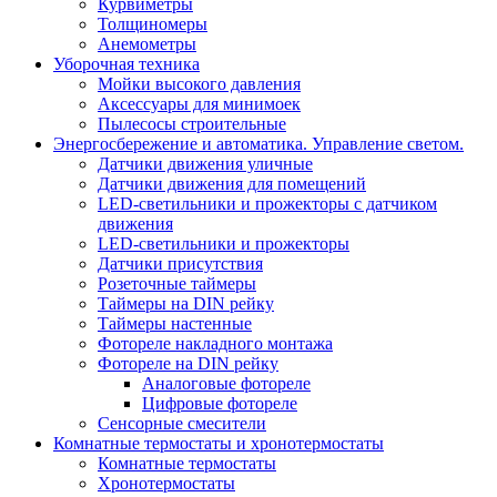
Курвиметры
Толщиномеры
Анемометры
Уборочная техника
Мойки высокого давления
Аксессуары для минимоек
Пылесосы строительные
Энергосбережение и автоматика. Управление светом.
Датчики движения уличные
Датчики движения для помещений
LED-светильники и прожекторы с датчиком
движения
LED-светильники и прожекторы
Датчики присутствия
Розеточные таймеры
Таймеры на DIN рейку
Таймеры настенные
Фотореле накладного монтажа
Фотореле на DIN рейку
Аналоговые фотореле
Цифровые фотореле
Сенсорные смесители
Комнатные термостаты и хронотермостаты
Комнатные термостаты
Хронотермостаты