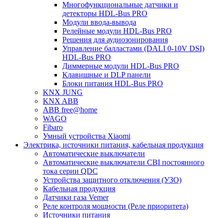
Многофункциональные датчики и
детекторы HDL-Bus PRO
Модули ввода-вывода
Релейные модули HDL-Bus PRO
Решения для аудиозонирования
Управление балластами (DALI 0-10V DSI)
HDL-Bus PRO
Диммерные модули HDL-Bus PRO
Клавишные и DLP панели
Блоки питания HDL-Bus PRO
KNX JUNG
KNX ABB
ABB free@home
WAGO
Fibaro
Умный устройства Xiaomi
Электрика, источники питания, кабельная продукция
Автоматические выключатели
Автоматические выключатели CBI постоянного
тока серии QDC
Устройства защитного отключения (УЗО)
Кабельная продукция
Датчики газа Vemer
Реле контроля мощности (Реле приоритета)
Источники питания