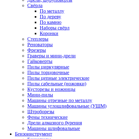
Свёрла
По металлу
По дереву
По камню
Наборы свёрл
Коронки
Степлеры
Реноваторы
Фрезеры
Граверы и мини-дрели
Гайковерты
Пилы циркулярные
Пилы торцовочные
Пилы цепные электрические
Пилы сабельные (ножовки)
Кусторезы и ножницы
Мини-пилы
Машины отрезные по металлу
Машины углошлифовальные (УШМ)
Штроборезы
Фены технические
Дрели алмазного бурения
Машины шлифовальные
Бензоинструмент