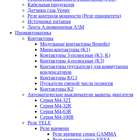
Кабельная продукция
Датчики газа Vemer
Реле контроля мощности (Реле приоритета)
Источники питания
Лента Алюминиевая А5М
Промавтоматика
Контакторы
Модульные контакторы Benedict
Мини-контакторы (K1)
Контакторы 3-полюсные (K3, K)
Контакторы 4-полюсные (K3)
Контакторы (пускатели) для коммутации
конденсаторов
Контакторы KG3
Пускатели сменой числа полюсов
Контакторы K2
Автоматические выключатели защиты двигателя
Серия M4-32T
Серия M4-32R
Серия M4-63R
Серия M4-100R
Реле TELE
Реле времени
Реле времени серии GAMMA
Реле времени серии ENYA