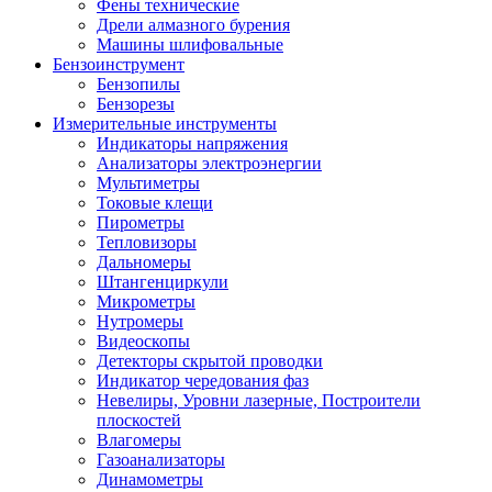
Фены технические
Дрели алмазного бурения
Машины шлифовальные
Бензоинструмент
Бензопилы
Бензорезы
Измерительные инструменты
Индикаторы напряжения
Анализаторы электроэнергии
Мультиметры
Токовые клещи
Пирометры
Тепловизоры
Дальномеры
Штангенциркули
Микрометры
Нутромеры
Видеоскопы
Детекторы скрытой проводки
Индикатор чередования фаз
Невелиры, Уровни лазерные, Построители
плоскостей
Влагомеры
Газоанализаторы
Динамометры