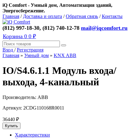
iQ Comfort - Умный дом, Автоматизация зданий,
Энергосбережение.
Главная
/
Доставка и оплата
/
Обратная связь
/
Контакты
(812) 997-18-30, (812) 740-12-78
mail@iqcomfort.ru
Корзина
0
0 ₽
Вход
/
Регистрация
Главная
»
Умный дом
»
KNX ABB
IO/S4.6.1.1 Модуль входа/
выхода, 4-канальный
Производитель:
ABB
Артикул:
2CDG110168R0011
36440
₽
Характеристики