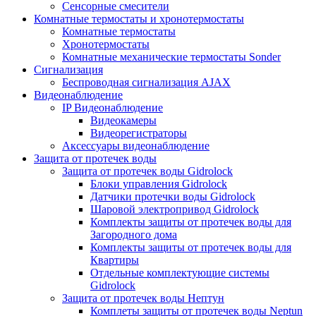
Сенсорные смесители
Комнатные термостаты и хронотермостаты
Комнатные термостаты
Хронотермостаты
Комнатные механические термостаты Sonder
Сигнализация
Беспроводная сигнализация AJAX
Видеонаблюдение
IP Видеонаблюдение
Видеокамеры
Видеорегистраторы
Аксессуары видеонаблюдение
Защита от протечек воды
Защита от протечек воды Gidrolock
Блоки управления Gidrolock
Датчики протечки воды Gidrolock
Шаровой электропривод Gidrolock
Комплекты защиты от протечек воды для
Загородного дома
Комплекты защиты от протечек воды для
Квартиры
Отдельные комплектующие системы
Gidrolock
Защита от протечек воды Нептун
Комплеты защиты от протечек воды Neptun