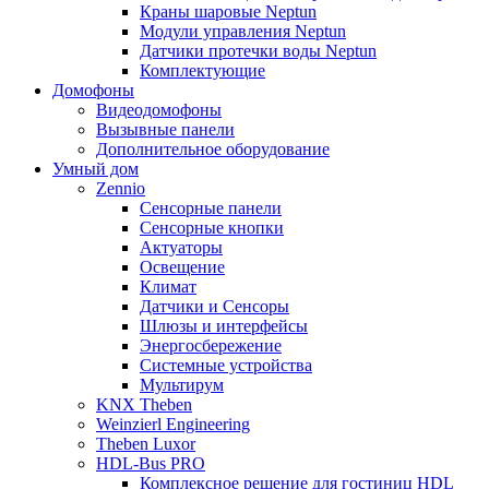
Краны шаровые Neptun
Модули управления Neptun
Датчики протечки воды Neptun
Комплектующие
Домофоны
Видеодомофоны
Вызывные панели
Дополнительное оборудование
Умный дом
Zennio
Сенсорные панели
Сенсорные кнопки
Актуаторы
Освещение
Климат
Датчики и Сенсоры
Шлюзы и интерфейсы
Энергосбережение
Системные устройства
Мультирум
KNX Theben
Weinzierl Engineering
Theben Luxor
HDL-Bus PRO
Комплексное решение для гостиниц HDL