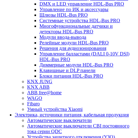
DMX и LED управление HDL-Bus PRO
Управление по ИК и аксессуары
Шлюзы HDL-Bus PRO
Системные устройства HDL-Bus PRO
Многофункциональные датчики и
детекторы HDL-Bus PRO
Модули ввода-вывода
Релейные модули HDL-Bus PRO
Решения для аудиозонирования
Управление балластами (DALI 0-10V DSI)
HDL-Bus PRO
Диммерные модули HDL-Bus PRO
Клавишные и DLP панели
Блоки питания HDL-Bus PRO
KNX JUNG
KNX ABB
ABB free@home
WAGO
Fibaro
Умный устройства Xiaomi
Электрика, источники питания, кабельная продукция
Автоматические выключатели
Автоматические выключатели CBI постоянного
тока серии QDC
Устройства защитного отключения (УЗО)