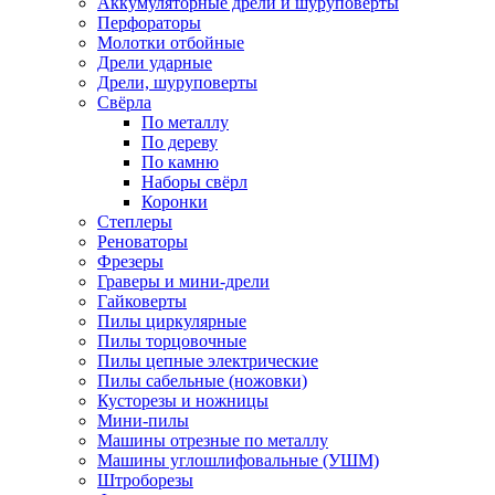
Аккумуляторные дрели и шуруповёрты
Перфораторы
Молотки отбойные
Дрели ударные
Дрели, шуруповерты
Свёрла
По металлу
По дереву
По камню
Наборы свёрл
Коронки
Степлеры
Реноваторы
Фрезеры
Граверы и мини-дрели
Гайковерты
Пилы циркулярные
Пилы торцовочные
Пилы цепные электрические
Пилы сабельные (ножовки)
Кусторезы и ножницы
Мини-пилы
Машины отрезные по металлу
Машины углошлифовальные (УШМ)
Штроборезы