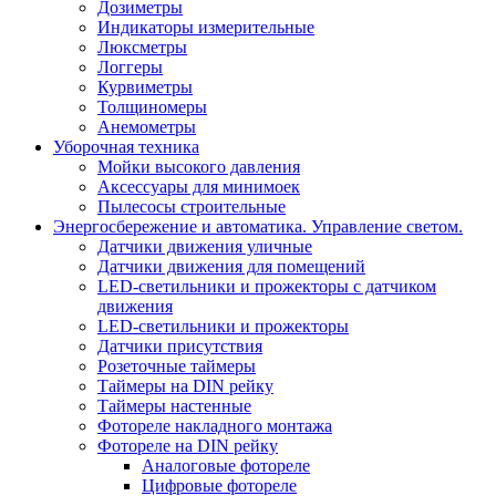
Дозиметры
Индикаторы измерительные
Люксметры
Логгеры
Курвиметры
Толщиномеры
Анемометры
Уборочная техника
Мойки высокого давления
Аксессуары для минимоек
Пылесосы строительные
Энергосбережение и автоматика. Управление светом.
Датчики движения уличные
Датчики движения для помещений
LED-светильники и прожекторы с датчиком
движения
LED-светильники и прожекторы
Датчики присутствия
Розеточные таймеры
Таймеры на DIN рейку
Таймеры настенные
Фотореле накладного монтажа
Фотореле на DIN рейку
Аналоговые фотореле
Цифровые фотореле