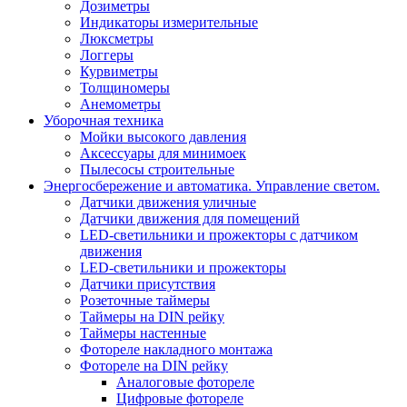
Дозиметры
Индикаторы измерительные
Люксметры
Логгеры
Курвиметры
Толщиномеры
Анемометры
Уборочная техника
Мойки высокого давления
Аксессуары для минимоек
Пылесосы строительные
Энергосбережение и автоматика. Управление светом.
Датчики движения уличные
Датчики движения для помещений
LED-светильники и прожекторы с датчиком
движения
LED-светильники и прожекторы
Датчики присутствия
Розеточные таймеры
Таймеры на DIN рейку
Таймеры настенные
Фотореле накладного монтажа
Фотореле на DIN рейку
Аналоговые фотореле
Цифровые фотореле