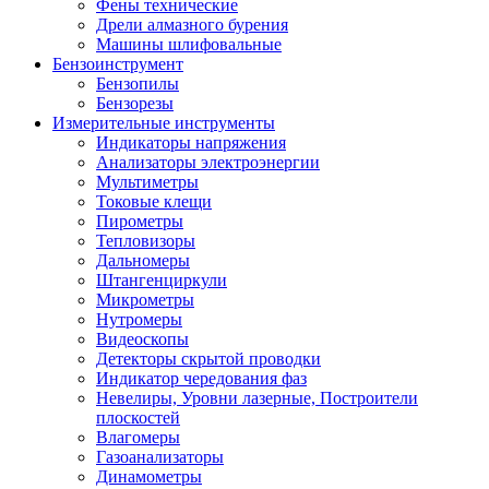
Фены технические
Дрели алмазного бурения
Машины шлифовальные
Бензоинструмент
Бензопилы
Бензорезы
Измерительные инструменты
Индикаторы напряжения
Анализаторы электроэнергии
Мультиметры
Токовые клещи
Пирометры
Тепловизоры
Дальномеры
Штангенциркули
Микрометры
Нутромеры
Видеоскопы
Детекторы скрытой проводки
Индикатор чередования фаз
Невелиры, Уровни лазерные, Построители
плоскостей
Влагомеры
Газоанализаторы
Динамометры