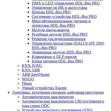
DMX и LED управление HDL-Bus PRO
Управление по ИК и аксессуары
Шлюзы HDL-Bus PRO
Системные устройства HDL-Bus PRO
Многофункциональные датчики и
детекторы HDL-Bus PRO
Модули ввода-вывода
Релейные модули HDL-Bus PRO
Решения для аудиозонирования
Управление балластами (DALI 0-10V DSI)
HDL-Bus PRO
Диммерные модули HDL-Bus PRO
Клавишные и DLP панели
Блоки питания HDL-Bus PRO
KNX JUNG
KNX ABB
ABB free@home
WAGO
Fibaro
Умный устройства Xiaomi
Электрика, источники питания, кабельная продукция
Автоматические выключатели
Автоматические выключатели CBI постоянного
тока серии QDC
Устройства защитного отключения (УЗО)