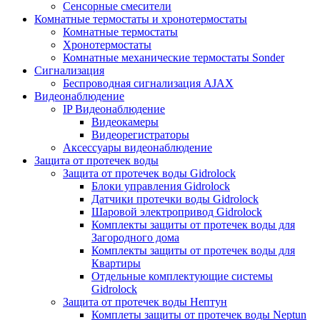
Сенсорные смесители
Комнатные термостаты и хронотермостаты
Комнатные термостаты
Хронотермостаты
Комнатные механические термостаты Sonder
Сигнализация
Беспроводная сигнализация AJAX
Видеонаблюдение
IP Видеонаблюдение
Видеокамеры
Видеорегистраторы
Аксессуары видеонаблюдение
Защита от протечек воды
Защита от протечек воды Gidrolock
Блоки управления Gidrolock
Датчики протечки воды Gidrolock
Шаровой электропривод Gidrolock
Комплекты защиты от протечек воды для
Загородного дома
Комплекты защиты от протечек воды для
Квартиры
Отдельные комплектующие системы
Gidrolock
Защита от протечек воды Нептун
Комплеты защиты от протечек воды Neptun