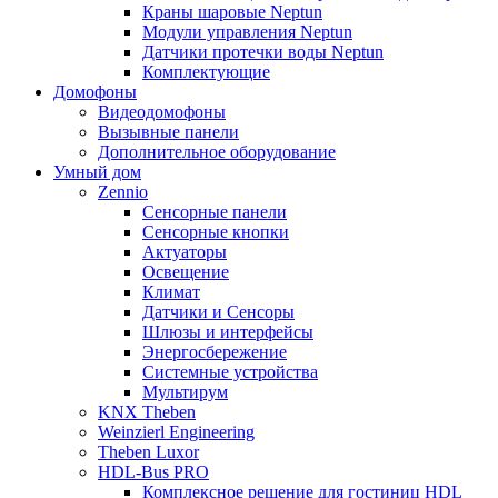
Краны шаровые Neptun
Модули управления Neptun
Датчики протечки воды Neptun
Комплектующие
Домофоны
Видеодомофоны
Вызывные панели
Дополнительное оборудование
Умный дом
Zennio
Сенсорные панели
Сенсорные кнопки
Актуаторы
Освещение
Климат
Датчики и Сенсоры
Шлюзы и интерфейсы
Энергосбережение
Системные устройства
Мультирум
KNX Theben
Weinzierl Engineering
Theben Luxor
HDL-Bus PRO
Комплексное решение для гостиниц HDL