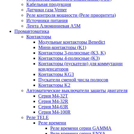
Кабельная продукция
Датчики газа Vemer
Реле контроля мощности (Реле приоритета)
Источники питания
Лента Алюминиевая А5М
Промавтоматика
Контакторы
Модульные контакторы Benedict
Мини-контакторы (K1)
Контакторы 3-полюсные (K3, K)
Контакторы 4-полюсные (K3)
Контакторы (пускатели) для коммутации
конденсаторов
Контакторы KG3
Пускатели сменой числа полюсов
Контакторы K2
Автоматические выключатели защиты двигателя
Серия M4-32T
Серия M4-32R
Серия M4-63R
Серия M4-100R
Реле TELE
Реле времени
Реле времени серии GAMMA
Реле времени серии ENYA