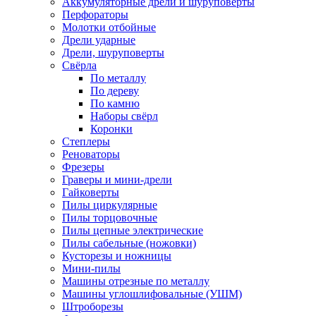
Аккумуляторные дрели и шуруповёрты
Перфораторы
Молотки отбойные
Дрели ударные
Дрели, шуруповерты
Свёрла
По металлу
По дереву
По камню
Наборы свёрл
Коронки
Степлеры
Реноваторы
Фрезеры
Граверы и мини-дрели
Гайковерты
Пилы циркулярные
Пилы торцовочные
Пилы цепные электрические
Пилы сабельные (ножовки)
Кусторезы и ножницы
Мини-пилы
Машины отрезные по металлу
Машины углошлифовальные (УШМ)
Штроборезы