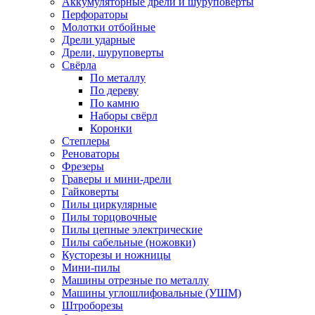
Аккумуляторные дрели и шуруповёрты
Перфораторы
Молотки отбойные
Дрели ударные
Дрели, шуруповерты
Свёрла
По металлу
По дереву
По камню
Наборы свёрл
Коронки
Степлеры
Реноваторы
Фрезеры
Граверы и мини-дрели
Гайковерты
Пилы циркулярные
Пилы торцовочные
Пилы цепные электрические
Пилы сабельные (ножовки)
Кусторезы и ножницы
Мини-пилы
Машины отрезные по металлу
Машины углошлифовальные (УШМ)
Штроборезы