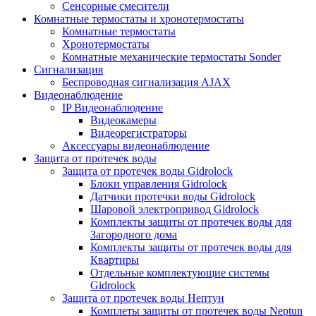
Сенсорные смесители
Комнатные термостаты и хронотермостаты
Комнатные термостаты
Хронотермостаты
Комнатные механические термостаты Sonder
Сигнализация
Беспроводная сигнализация AJAX
Видеонаблюдение
IP Видеонаблюдение
Видеокамеры
Видеорегистраторы
Аксессуары видеонаблюдение
Защита от протечек воды
Защита от протечек воды Gidrolock
Блоки управления Gidrolock
Датчики протечки воды Gidrolock
Шаровой электропривод Gidrolock
Комплекты защиты от протечек воды для
Загородного дома
Комплекты защиты от протечек воды для
Квартиры
Отдельные комплектующие системы
Gidrolock
Защита от протечек воды Нептун
Комплеты защиты от протечек воды Neptun