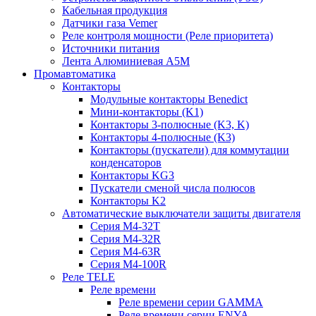
Кабельная продукция
Датчики газа Vemer
Реле контроля мощности (Реле приоритета)
Источники питания
Лента Алюминиевая А5М
Промавтоматика
Контакторы
Модульные контакторы Benedict
Мини-контакторы (K1)
Контакторы 3-полюсные (K3, K)
Контакторы 4-полюсные (K3)
Контакторы (пускатели) для коммутации
конденсаторов
Контакторы KG3
Пускатели сменой числа полюсов
Контакторы K2
Автоматические выключатели защиты двигателя
Серия M4-32T
Серия M4-32R
Серия M4-63R
Серия M4-100R
Реле TELE
Реле времени
Реле времени серии GAMMA
Реле времени серии ENYA