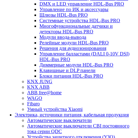
DMX и LED управление HDL-Bus PRO
Управление по ИК и аксессуары
Шлюзы HDL-Bus PRO
Системные устройства HDL-Bus PRO
Многофункциональные датчики и
детекторы HDL-Bus PRO
Модули ввода-вывода
Релейные модули HDL-Bus PRO
Решения для аудиозонирования
Управление балластами (DALI 0-10V DSI)
HDL-Bus PRO
Диммерные модули HDL-Bus PRO
Клавишные и DLP панели
Блоки питания HDL-Bus PRO
KNX JUNG
KNX ABB
ABB free@home
WAGO
Fibaro
Умный устройства Xiaomi
Электрика, источники питания, кабельная продукция
Автоматические выключатели
Автоматические выключатели CBI постоянного
тока серии QDC
Устройства защитного отключения (УЗО)