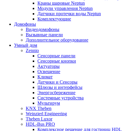
Краны шаровые Neptun
Модули управления Neptun
Датчики протечки воды Neptun
Комплектующие
Домофоны
Видеодомофоны
Вызывные панели
Дополнительное оборудование
Умный дом
Zennio
Сенсорные панели
Сенсорные кнопки
Актуаторы
Освещение
Климат
Датчики и Сенсоры
Шлюзы и интерфейсы
Энергосбережение
Системные устройства
Мультирум
KNX Theben
Weinzierl Engineering
Theben Luxor
HDL-Bus PRO
Комплексное решение для гостиниц HDL