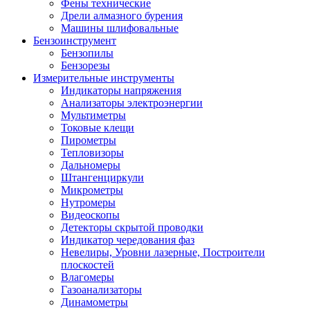
Фены технические
Дрели алмазного бурения
Машины шлифовальные
Бензоинструмент
Бензопилы
Бензорезы
Измерительные инструменты
Индикаторы напряжения
Анализаторы электроэнергии
Мультиметры
Токовые клещи
Пирометры
Тепловизоры
Дальномеры
Штангенциркули
Микрометры
Нутромеры
Видеоскопы
Детекторы скрытой проводки
Индикатор чередования фаз
Невелиры, Уровни лазерные, Построители
плоскостей
Влагомеры
Газоанализаторы
Динамометры