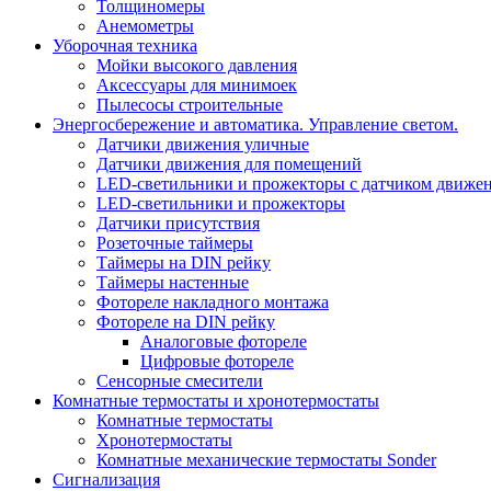
Толщиномеры
Анемометры
Уборочная техника
Мойки высокого давления
Аксессуары для минимоек
Пылесосы строительные
Энергосбережение и автоматика. Управление светом.
Датчики движения уличные
Датчики движения для помещений
LED-светильники и прожекторы с датчиком движе
LED-светильники и прожекторы
Датчики присутствия
Розеточные таймеры
Таймеры на DIN рейку
Таймеры настенные
Фотореле накладного монтажа
Фотореле на DIN рейку
Аналоговые фотореле
Цифровые фотореле
Сенсорные смесители
Комнатные термостаты и хронотермостаты
Комнатные термостаты
Хронотермостаты
Комнатные механические термостаты Sonder
Сигнализация