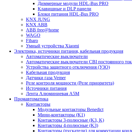
Диммерные модули HDL-Bus PRO
Клавишные и DLP панели
Блоки питания HDL-Bus PRO
KNX JUNG
KNX ABB
ABB free@home
WAGO
Fibaro
Умный устройства Xiaomi
Электрика, источники питания, кабельная продукция
Автоматические выключатели
Автоматические выключатели CBI постоянного то
Устройства защитного отключения (УЗО)
Кабельная продукция
Датчики газа Vemer
Реле контроля мощности (Реле приоритета)
Источники питания
Лента Алюминиевая А5М
Промавтоматика
Контакторы
Модульные контакторы Benedict
Мини-контакторы (K1)
Контакторы 3-полюсные (K3, K)
Контакторы 4-полюсные (K3)
Контакторы (пускатели) для коммутации конд