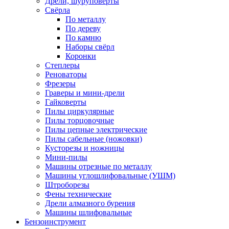
Дрели, шуруповерты
Свёрла
По металлу
По дереву
По камню
Наборы свёрл
Коронки
Степлеры
Реноваторы
Фрезеры
Граверы и мини-дрели
Гайковерты
Пилы циркулярные
Пилы торцовочные
Пилы цепные электрические
Пилы сабельные (ножовки)
Кусторезы и ножницы
Мини-пилы
Машины отрезные по металлу
Машины углошлифовальные (УШМ)
Штроборезы
Фены технические
Дрели алмазного бурения
Машины шлифовальные
Бензоинструмент