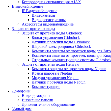
Беспроводная сигнализация AJAX
Видеонаблюдение
IP Видеонаблюдение
Видеокамеры
Видеорегистраторы
Аксессуары видеонаблюдение
Защита от протечек воды
Защита от протечек воды Gidrolock
Блоки управления Gidrolock
Датчики протечки воды Gidrolock
Шаровой электропривод Gidrolock
Комплекты защиты от протечек воды для Заг
Комплекты защиты от протечек воды для Ква
Отдельные комплектующие системы Gidroloc
Защита от протечек воды Нептун
Комплеты защиты от протечек воды Neptun
Краны шаровые Neptun
Модули управления Neptun
Датчики протечки воды Neptun
Комплектующие
Домофоны
Видеодомофоны
Вызывные панели
Дополнительное оборудование
Умный дом