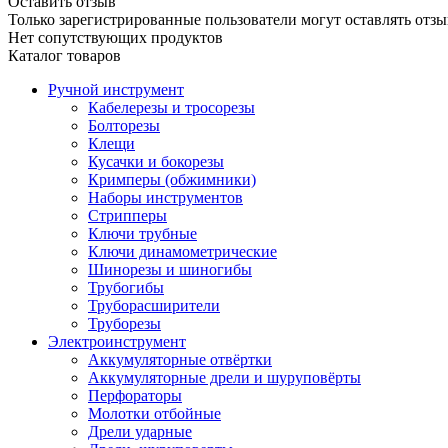
Оставить отзыв
Только зарегистрированные пользователи могут оставлять отзы
Нет сопутствующих продуктов
Каталог товаров
Ручной инструмент
Кабелерезы и тросорезы
Болторезы
Клещи
Кусачки и бокорезы
Кримперы (обжимники)
Наборы инструментов
Стрипперы
Ключи трубные
Ключи динамометрические
Шинорезы и шиногибы
Трубогибы
Труборасширители
Труборезы
Электроинструмент
Аккумуляторные отвёртки
Аккумуляторные дрели и шуруповёрты
Перфораторы
Молотки отбойные
Дрели ударные