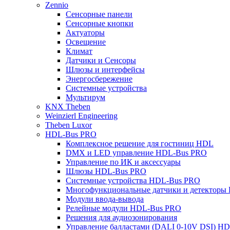
Zennio
Сенсорные панели
Сенсорные кнопки
Актуаторы
Освещение
Климат
Датчики и Сенсоры
Шлюзы и интерфейсы
Энергосбережение
Системные устройства
Мультирум
KNX Theben
Weinzierl Engineering
Theben Luxor
HDL-Bus PRO
Комплексное решение для гостиниц HDL
DMX и LED управление HDL-Bus PRO
Управление по ИК и аксессуары
Шлюзы HDL-Bus PRO
Системные устройства HDL-Bus PRO
Многофункциональные датчики и детекторы
Модули ввода-вывода
Релейные модули HDL-Bus PRO
Решения для аудиозонирования
Управление балластами (DALI 0-10V DSI) H