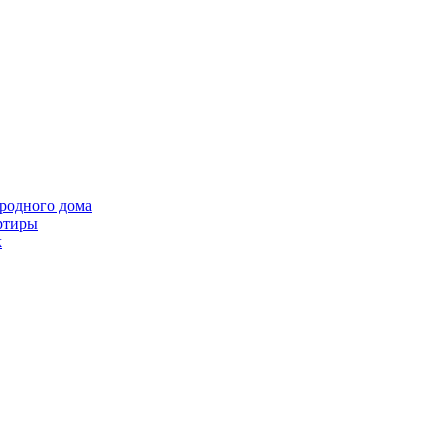
ородного дома
ртиры
k