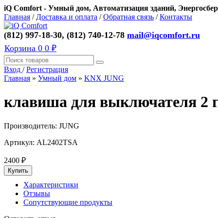
iQ Comfort - Умный дом, Автоматизация зданий, Энергосбер
Главная
/
Доставка и оплата
/
Обратная связь
/
Контакты
(812) 997-18-30, (812) 740-12-78
mail@iqcomfort.ru
Корзина
0
0 ₽
Вход
/
Регистрация
Главная
»
Умный дом
»
KNX JUNG
клавиша для выключателя 2 г
Производитель:
JUNG
Артикул:
AL2402TSA
2400
₽
Характеристики
Отзывы
Сопутствующие продукты