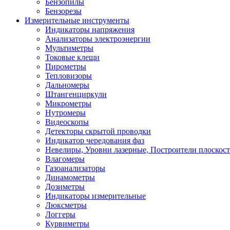
Бензопилы
Бензорезы
Измерительные инструменты
Индикаторы напряжения
Анализаторы электроэнергии
Мультиметры
Токовые клещи
Пирометры
Тепловизоры
Дальномеры
Штангенциркули
Микрометры
Нутромеры
Видеоскопы
Детекторы скрытой проводки
Индикатор чередования фаз
Невелиры, Уровни лазерные, Построители плоскос
Влагомеры
Газоанализаторы
Динамометры
Дозиметры
Индикаторы измерительные
Люксметры
Логгеры
Курвиметры