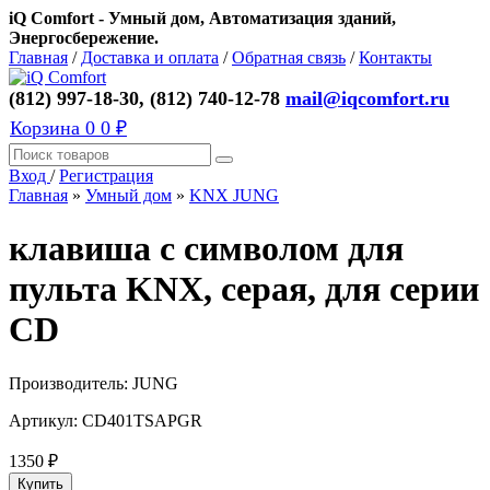
iQ Comfort - Умный дом, Автоматизация зданий,
Энергосбережение.
Главная
/
Доставка и оплата
/
Обратная связь
/
Контакты
(812) 997-18-30, (812) 740-12-78
mail@iqcomfort.ru
Корзина
0
0 ₽
Вход
/
Регистрация
Главная
»
Умный дом
»
KNX JUNG
клавиша с символом для
пульта KNX, серая, для серии
CD
Производитель:
JUNG
Артикул:
CD401TSAPGR
1350
₽