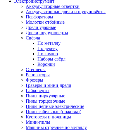
Электроинструмент
Аккумуляторные отвёртки
Аккумуляторные дрели и шуруповёрты
Перфораторы
Молотки отбойные
Дрели ударные
Дрели, шуруповерты
Свёрла
По металлу
По дереву
По камню
Наборы свёрл
Коронки
Степлеры
Реноваторы
Фрезеры
Граверы и мини-дрели
Гайковерты
Пилы циркулярные
Пилы торцовочные
Пилы цепные электрические
Пилы сабельные (ножовки)
Кусторезы и ножницы
Мини-пилы
Машины отрезные по металлу