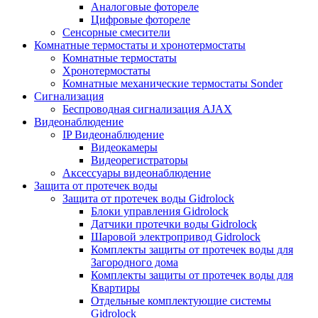
Аналоговые фотореле
Цифровые фотореле
Сенсорные смесители
Комнатные термостаты и хронотермостаты
Комнатные термостаты
Хронотермостаты
Комнатные механические термостаты Sonder
Сигнализация
Беспроводная сигнализация AJAX
Видеонаблюдение
IP Видеонаблюдение
Видеокамеры
Видеорегистраторы
Аксессуары видеонаблюдение
Защита от протечек воды
Защита от протечек воды Gidrolock
Блоки управления Gidrolock
Датчики протечки воды Gidrolock
Шаровой электропривод Gidrolock
Комплекты защиты от протечек воды для
Загородного дома
Комплекты защиты от протечек воды для
Квартиры
Отдельные комплектующие системы
Gidrolock