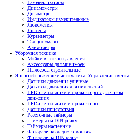
Газоанализаторы
Динамометры
Дозиметры
Индикаторы измерительные
Люксметры
Логгеры
Курвиметры
Толщиномеры
Анемометры
Уборочная техника
Мойки высокого давления
Аксессуары для минимоек
Пылесосы строительные
Энергосбережение и автоматика. Управление светом.
Датчики движения уличные
Датчики движения для помещений
LED-светильники и прожекторы с датчиком
движения
LED-светильники и прожекторы
Датчики присутствия
Розеточные таймеры
Таймеры на DIN рейку
Таймеры настенные
Фотореле накладного монтажа
Фотореле на DIN рейку