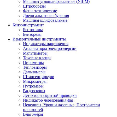
Машины углошлифовальные (УШМ)
Штроборезы
Фены технические
Дрели алмазного бурения
Машины шлифовальные
Бензоинструмент
Бензопилы
Бензорезы
Измерительные инструменты
Индикаторы напряжения
Анализаторы электроэнергии
Мультиметры
Токовые клещи
Пирометры
Тепловизоры
Дальномеры
Штангенциркули
Микрометры
Нутромеры
Видеоскопы
Детекторы скрытой проводки
Индикатор чередования фаз
Невелиры, Уровни лазерные, Построители
плоскостей
Влагомеры