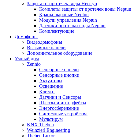
Защита от протечек воды Нептун
Комплеты защиты от протечек воды Neptun
Краны шаровые Neptun
Модули управления Neptun
Датчики протечки воды Neptun
Комплектующие
Домофоны
Видеодомофоны
Вызывные панели
Дополнительное оборудование
Умный дом
Zennio
Сенсорные панели
Сенсорные кнопки
Актуаторы
Освещение
Климат
Датчики и Сенсоры
Шлюзы и интерфейсы
Энергосбережение
Системные устройства
Мультирум
KNX Theben
Weinzierl Engineering
Theben Luxor