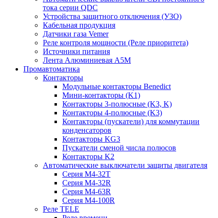
тока серии QDC
Устройства защитного отключения (УЗО)
Кабельная продукция
Датчики газа Vemer
Реле контроля мощности (Реле приоритета)
Источники питания
Лента Алюминиевая А5М
Промавтоматика
Контакторы
Модульные контакторы Benedict
Мини-контакторы (K1)
Контакторы 3-полюсные (K3, K)
Контакторы 4-полюсные (K3)
Контакторы (пускатели) для коммутации
конденсаторов
Контакторы KG3
Пускатели сменой числа полюсов
Контакторы K2
Автоматические выключатели защиты двигателя
Серия M4-32T
Серия M4-32R
Серия M4-63R
Серия M4-100R
Реле TELE
Реле времени