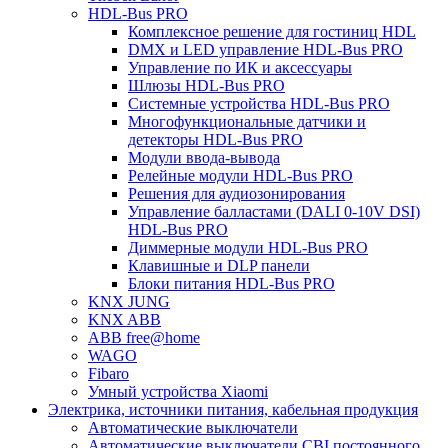
HDL-Bus PRO
Комплексное решение для гостиниц HDL
DMX и LED управление HDL-Bus PRO
Управление по ИК и аксессуары
Шлюзы HDL-Bus PRO
Системные устройства HDL-Bus PRO
Многофункциональные датчики и
детекторы HDL-Bus PRO
Модули ввода-вывода
Релейные модули HDL-Bus PRO
Решения для аудиозонирования
Управление балластами (DALI 0-10V DSI)
HDL-Bus PRO
Диммерные модули HDL-Bus PRO
Клавишные и DLP панели
Блоки питания HDL-Bus PRO
KNX JUNG
KNX ABB
ABB free@home
WAGO
Fibaro
Умный устройства Xiaomi
Электрика, источники питания, кабельная продукция
Автоматические выключатели
Автоматические выключатели CBI постоянного