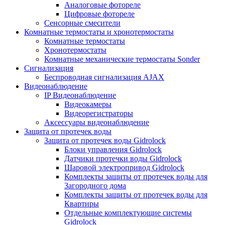
Аналоговые фотореле
Цифровые фотореле
Сенсорные смесители
Комнатные термостаты и хронотермостаты
Комнатные термостаты
Хронотермостаты
Комнатные механические термостаты Sonder
Сигнализация
Беспроводная сигнализация AJAX
Видеонаблюдение
IP Видеонаблюдение
Видеокамеры
Видеорегистраторы
Аксессуары видеонаблюдение
Защита от протечек воды
Защита от протечек воды Gidrolock
Блоки управления Gidrolock
Датчики протечки воды Gidrolock
Шаровой электропривод Gidrolock
Комплекты защиты от протечек воды для
Загородного дома
Комплекты защиты от протечек воды для
Квартиры
Отдельные комплектующие системы
Gidrolock