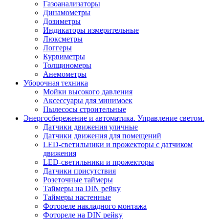
Газоанализаторы
Динамометры
Дозиметры
Индикаторы измерительные
Люксметры
Логгеры
Курвиметры
Толщиномеры
Анемометры
Уборочная техника
Мойки высокого давления
Аксессуары для минимоек
Пылесосы строительные
Энергосбережение и автоматика. Управление светом.
Датчики движения уличные
Датчики движения для помещений
LED-светильники и прожекторы с датчиком
движения
LED-светильники и прожекторы
Датчики присутствия
Розеточные таймеры
Таймеры на DIN рейку
Таймеры настенные
Фотореле накладного монтажа
Фотореле на DIN рейку