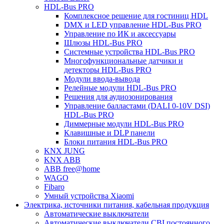
HDL-Bus PRO
Комплексное решение для гостиниц HDL
DMX и LED управление HDL-Bus PRO
Управление по ИК и аксессуары
Шлюзы HDL-Bus PRO
Системные устройства HDL-Bus PRO
Многофункциональные датчики и
детекторы HDL-Bus PRO
Модули ввода-вывода
Релейные модули HDL-Bus PRO
Решения для аудиозонирования
Управление балластами (DALI 0-10V DSI)
HDL-Bus PRO
Диммерные модули HDL-Bus PRO
Клавишные и DLP панели
Блоки питания HDL-Bus PRO
KNX JUNG
KNX ABB
ABB free@home
WAGO
Fibaro
Умный устройства Xiaomi
Электрика, источники питания, кабельная продукция
Автоматические выключатели
Автоматические выключатели CBI постоянного