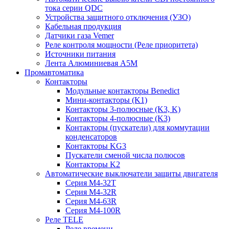
тока серии QDC
Устройства защитного отключения (УЗО)
Кабельная продукция
Датчики газа Vemer
Реле контроля мощности (Реле приоритета)
Источники питания
Лента Алюминиевая А5М
Промавтоматика
Контакторы
Модульные контакторы Benedict
Мини-контакторы (K1)
Контакторы 3-полюсные (K3, K)
Контакторы 4-полюсные (K3)
Контакторы (пускатели) для коммутации
конденсаторов
Контакторы KG3
Пускатели сменой числа полюсов
Контакторы K2
Автоматические выключатели защиты двигателя
Серия M4-32T
Серия M4-32R
Серия M4-63R
Серия M4-100R
Реле TELE
Реле времени