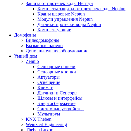
Защита от протечек воды Нептун
Комплеты защиты от протечек воды Neptun
Краны шаровые Neptun
Модули управления Neptun
Датчики протечки воды Neptun
Комплектующие
Домофоны
Видеодомофоны
Вызывные панели
Дополнительное оборудование
Умный дом
Zennio
Сенсорные панели
Сенсорные кнопки
Актуаторы
Освещение
Климат
Датчики и Сенсоры
Шлюзы и интерфейсы
Энергосбережение
Системные устройства
Мультирум
KNX Theben
Weinzierl Engineering
Theben Luxor