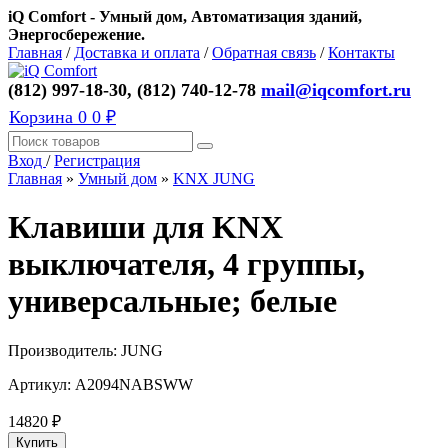
iQ Comfort - Умный дом, Автоматизация зданий,
Энергосбережение.
Главная
/
Доставка и оплата
/
Обратная связь
/
Контакты
(812) 997-18-30, (812) 740-12-78
mail@iqcomfort.ru
Корзина
0
0 ₽
Вход
/
Регистрация
Главная
»
Умный дом
»
KNX JUNG
Клавиши для KNX
выключателя, 4 группы,
универсальные; белые
Производитель:
JUNG
Артикул:
A2094NABSWW
14820
₽