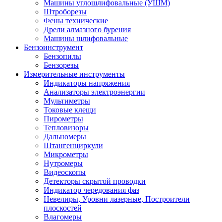
Машины углошлифовальные (УШМ)
Штроборезы
Фены технические
Дрели алмазного бурения
Машины шлифовальные
Бензоинструмент
Бензопилы
Бензорезы
Измерительные инструменты
Индикаторы напряжения
Анализаторы электроэнергии
Мультиметры
Токовые клещи
Пирометры
Тепловизоры
Дальномеры
Штангенциркули
Микрометры
Нутромеры
Видеоскопы
Детекторы скрытой проводки
Индикатор чередования фаз
Невелиры, Уровни лазерные, Построители
плоскостей
Влагомеры