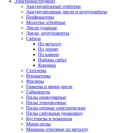
Электроинструмент
Аккумуляторные отвёртки
Аккумуляторные дрели и шуруповёрты
Перфораторы
Молотки отбойные
Дрели ударные
Дрели, шуруповерты
Свёрла
По металлу
По дереву
По камню
Наборы свёрл
Коронки
Степлеры
Реноваторы
Фрезеры
Граверы и мини-дрели
Гайковерты
Пилы циркулярные
Пилы торцовочные
Пилы цепные электрические
Пилы сабельные (ножовки)
Кусторезы и ножницы
Мини-пилы
Машины отрезные по металлу