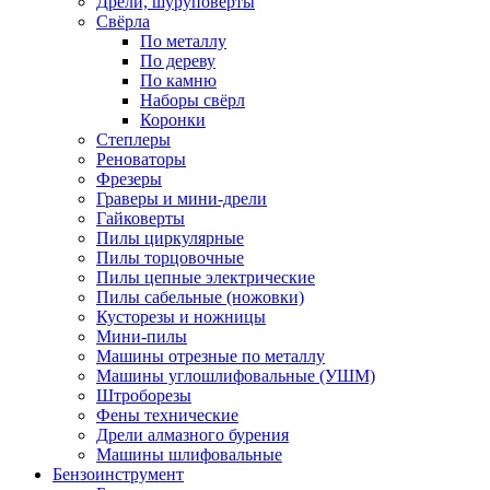
Дрели, шуруповерты
Свёрла
По металлу
По дереву
По камню
Наборы свёрл
Коронки
Степлеры
Реноваторы
Фрезеры
Граверы и мини-дрели
Гайковерты
Пилы циркулярные
Пилы торцовочные
Пилы цепные электрические
Пилы сабельные (ножовки)
Кусторезы и ножницы
Мини-пилы
Машины отрезные по металлу
Машины углошлифовальные (УШМ)
Штроборезы
Фены технические
Дрели алмазного бурения
Машины шлифовальные
Бензоинструмент