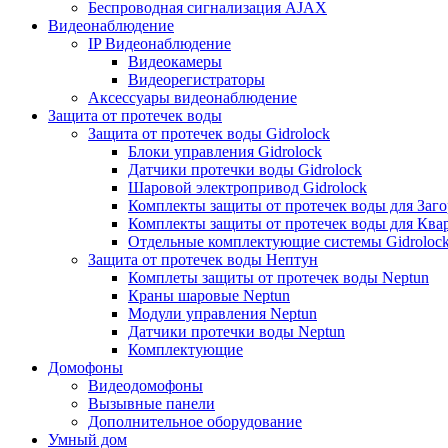
Беспроводная сигнализация AJAX
Видеонаблюдение
IP Видеонаблюдение
Видеокамеры
Видеорегистраторы
Аксессуары видеонаблюдение
Защита от протечек воды
Защита от протечек воды Gidrolock
Блоки управления Gidrolock
Датчики протечки воды Gidrolock
Шаровой электропривод Gidrolock
Комплекты защиты от протечек воды для Заг
Комплекты защиты от протечек воды для Ква
Отдельные комплектующие системы Gidroloc
Защита от протечек воды Нептун
Комплеты защиты от протечек воды Neptun
Краны шаровые Neptun
Модули управления Neptun
Датчики протечки воды Neptun
Комплектующие
Домофоны
Видеодомофоны
Вызывные панели
Дополнительное оборудование
Умный дом