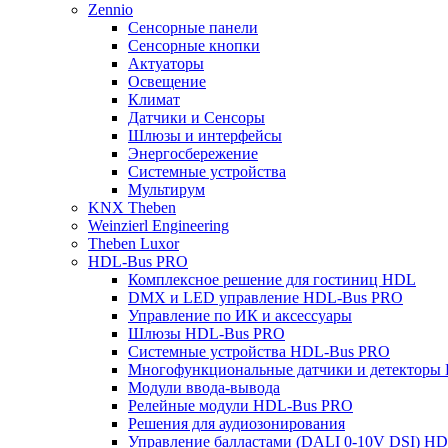
Zennio
Сенсорные панели
Сенсорные кнопки
Актуаторы
Освещение
Климат
Датчики и Сенсоры
Шлюзы и интерфейсы
Энергосбережение
Системные устройства
Мультирум
KNX Theben
Weinzierl Engineering
Theben Luxor
HDL-Bus PRO
Комплексное решение для гостиниц HDL
DMX и LED управление HDL-Bus PRO
Управление по ИК и аксессуары
Шлюзы HDL-Bus PRO
Системные устройства HDL-Bus PRO
Многофункциональные датчики и детекторы
Модули ввода-вывода
Релейные модули HDL-Bus PRO
Решения для аудиозонирования
Управление балластами (DALI 0-10V DSI) H