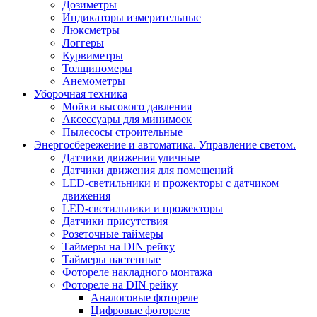
Дозиметры
Индикаторы измерительные
Люксметры
Логгеры
Курвиметры
Толщиномеры
Анемометры
Уборочная техника
Мойки высокого давления
Аксессуары для минимоек
Пылесосы строительные
Энергосбережение и автоматика. Управление светом.
Датчики движения уличные
Датчики движения для помещений
LED-светильники и прожекторы с датчиком
движения
LED-светильники и прожекторы
Датчики присутствия
Розеточные таймеры
Таймеры на DIN рейку
Таймеры настенные
Фотореле накладного монтажа
Фотореле на DIN рейку
Аналоговые фотореле
Цифровые фотореле