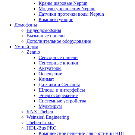
Краны шаровые Neptun
Модули управления Neptun
Датчики протечки воды Neptun
Комплектующие
Домофоны
Видеодомофоны
Вызывные панели
Дополнительное оборудование
Умный дом
Zennio
Сенсорные панели
Сенсорные кнопки
Актуаторы
Освещение
Климат
Датчики и Сенсоры
Шлюзы и интерфейсы
Энергосбережение
Системные устройства
Мультирум
KNX Theben
Weinzierl Engineering
Theben Luxor
HDL-Bus PRO
Комплексное решение для гостиниц HDL