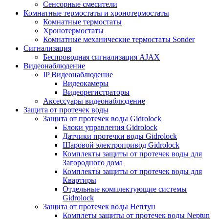
Сенсорные смесители
Комнатные термостаты и хронотермостаты
Комнатные термостаты
Хронотермостаты
Комнатные механические термостаты Sonder
Сигнализация
Беспроводная сигнализация AJAX
Видеонаблюдение
IP Видеонаблюдение
Видеокамеры
Видеорегистраторы
Аксессуары видеонаблюдение
Защита от протечек воды
Защита от протечек воды Gidrolock
Блоки управления Gidrolock
Датчики протечки воды Gidrolock
Шаровой электропривод Gidrolock
Комплекты защиты от протечек воды для
Загородного дома
Комплекты защиты от протечек воды для
Квартиры
Отдельные комплектующие системы
Gidrolock
Защита от протечек воды Нептун
Комплеты защиты от протечек воды Neptun