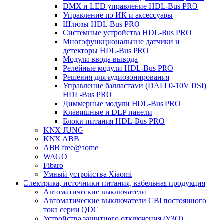
DMX и LED управление HDL-Bus PRO
Управление по ИК и аксессуары
Шлюзы HDL-Bus PRO
Системные устройства HDL-Bus PRO
Многофункциональные датчики и
детекторы HDL-Bus PRO
Модули ввода-вывода
Релейные модули HDL-Bus PRO
Решения для аудиозонирования
Управление балластами (DALI 0-10V DSI)
HDL-Bus PRO
Диммерные модули HDL-Bus PRO
Клавишные и DLP панели
Блоки питания HDL-Bus PRO
KNX JUNG
KNX ABB
ABB free@home
WAGO
Fibaro
Умный устройства Xiaomi
Электрика, источники питания, кабельная продукция
Автоматические выключатели
Автоматические выключатели CBI постоянного
тока серии QDC
Устройства защитного отключения (УЗО)