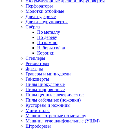
Аккумуляторные дрели и шуруповёрты
Перфораторы
Молотки отбойные
Дрели ударные
Дрели, шуруповерты
Свёрла
По металлу
По дереву
По камню
Наборы свёрл
Коронки
Степлеры
Реноваторы
Фрезеры
Граверы и мини-дрели
Гайковерты
Пилы циркулярные
Пилы торцовочные
Пилы цепные электрические
Пилы сабельные (ножовки)
Кусторезы и ножницы
Мини-пилы
Машины отрезные по металлу
Машины углошлифовальные (УШМ)
Штроборезы