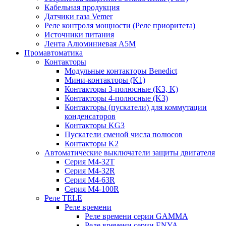
Кабельная продукция
Датчики газа Vemer
Реле контроля мощности (Реле приоритета)
Источники питания
Лента Алюминиевая А5М
Промавтоматика
Контакторы
Модульные контакторы Benedict
Мини-контакторы (K1)
Контакторы 3-полюсные (K3, K)
Контакторы 4-полюсные (K3)
Контакторы (пускатели) для коммутации
конденсаторов
Контакторы KG3
Пускатели сменой числа полюсов
Контакторы K2
Автоматические выключатели защиты двигателя
Серия M4-32T
Серия M4-32R
Серия M4-63R
Серия M4-100R
Реле TELE
Реле времени
Реле времени серии GAMMA
Реле времени серии ENYA