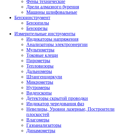
Фены технические
Дрели алмазного бурения
Машины шлифовальные
Бензоинструмент
Бензопилы
Бензорезы
Измерительные инструменты
Индикаторы напряжения
Анализаторы электроэнергии
Мультиметры
Токовые клещи
Пирометры
Тепловизоры
Дальномеры
Штангенциркули
Микрометры
Нутромеры
Видеоскопы
Детекторы скрытой проводки
Индикатор чередования фаз
Невелиры, Уровни лазерные, Построители
плоскостей
Влагомеры
Газоанализаторы
Динамометры