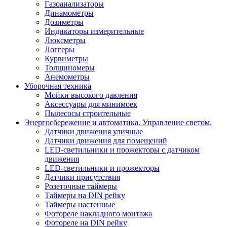
Газоанализаторы
Динамометры
Дозиметры
Индикаторы измерительные
Люксметры
Логгеры
Курвиметры
Толщиномеры
Анемометры
Уборочная техника
Мойки высокого давления
Аксессуары для минимоек
Пылесосы строительные
Энергосбережение и автоматика. Управление светом.
Датчики движения уличные
Датчики движения для помещений
LED-светильники и прожекторы с датчиком
движения
LED-светильники и прожекторы
Датчики присутствия
Розеточные таймеры
Таймеры на DIN рейку
Таймеры настенные
Фотореле накладного монтажа
Фотореле на DIN рейку