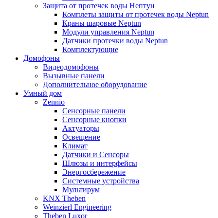
Защита от протечек воды Нептун
Комплеты защиты от протечек воды Neptun
Краны шаровые Neptun
Модули управления Neptun
Датчики протечки воды Neptun
Комплектующие
Домофоны
Видеодомофоны
Вызывные панели
Дополнительное оборудование
Умный дом
Zennio
Сенсорные панели
Сенсорные кнопки
Актуаторы
Освещение
Климат
Датчики и Сенсоры
Шлюзы и интерфейсы
Энергосбережение
Системные устройства
Мультирум
KNX Theben
Weinzierl Engineering
Theben Luxor