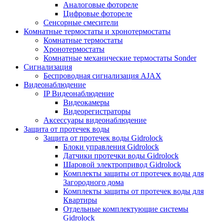
Аналоговые фотореле
Цифровые фотореле
Сенсорные смесители
Комнатные термостаты и хронотермостаты
Комнатные термостаты
Хронотермостаты
Комнатные механические термостаты Sonder
Сигнализация
Беспроводная сигнализация AJAX
Видеонаблюдение
IP Видеонаблюдение
Видеокамеры
Видеорегистраторы
Аксессуары видеонаблюдение
Защита от протечек воды
Защита от протечек воды Gidrolock
Блоки управления Gidrolock
Датчики протечки воды Gidrolock
Шаровой электропривод Gidrolock
Комплекты защиты от протечек воды для
Загородного дома
Комплекты защиты от протечек воды для
Квартиры
Отдельные комплектующие системы
Gidrolock