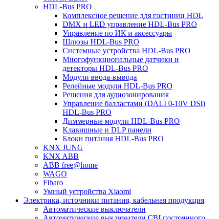
HDL-Bus PRO
Комплексное решение для гостиниц HDL
DMX и LED управление HDL-Bus PRO
Управление по ИК и аксессуары
Шлюзы HDL-Bus PRO
Системные устройства HDL-Bus PRO
Многофункциональные датчики и
детекторы HDL-Bus PRO
Модули ввода-вывода
Релейные модули HDL-Bus PRO
Решения для аудиозонирования
Управление балластами (DALI 0-10V DSI)
HDL-Bus PRO
Диммерные модули HDL-Bus PRO
Клавишные и DLP панели
Блоки питания HDL-Bus PRO
KNX JUNG
KNX ABB
ABB free@home
WAGO
Fibaro
Умный устройства Xiaomi
Электрика, источники питания, кабельная продукция
Автоматические выключатели
Автоматические выключатели CBI постоянного