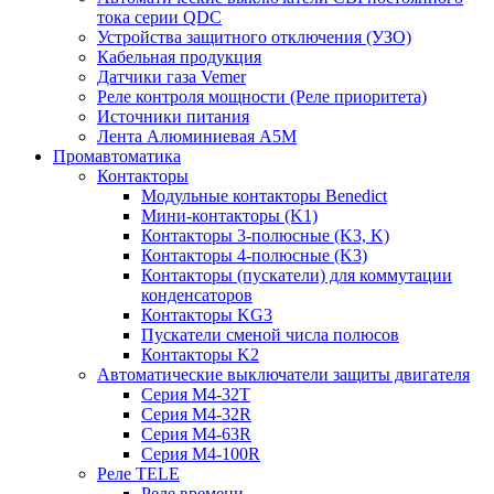
тока серии QDC
Устройства защитного отключения (УЗО)
Кабельная продукция
Датчики газа Vemer
Реле контроля мощности (Реле приоритета)
Источники питания
Лента Алюминиевая А5М
Промавтоматика
Контакторы
Модульные контакторы Benedict
Мини-контакторы (K1)
Контакторы 3-полюсные (K3, K)
Контакторы 4-полюсные (K3)
Контакторы (пускатели) для коммутации
конденсаторов
Контакторы KG3
Пускатели сменой числа полюсов
Контакторы K2
Автоматические выключатели защиты двигателя
Серия M4-32T
Серия M4-32R
Серия M4-63R
Серия M4-100R
Реле TELE
Реле времени