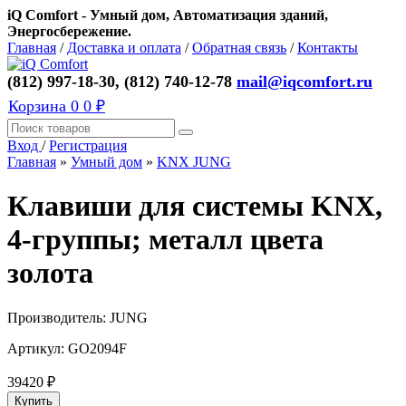
iQ Comfort - Умный дом, Автоматизация зданий,
Энергосбережение.
Главная
/
Доставка и оплата
/
Обратная связь
/
Контакты
(812) 997-18-30, (812) 740-12-78
mail@iqcomfort.ru
Корзина
0
0 ₽
Вход
/
Регистрация
Главная
»
Умный дом
»
KNX JUNG
Клавиши для системы KNX,
4-группы; металл цвета
золота
Производитель:
JUNG
Артикул:
GO2094F
39420
₽