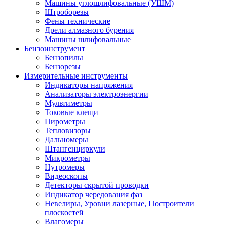
Машины углошлифовальные (УШМ)
Штроборезы
Фены технические
Дрели алмазного бурения
Машины шлифовальные
Бензоинструмент
Бензопилы
Бензорезы
Измерительные инструменты
Индикаторы напряжения
Анализаторы электроэнергии
Мультиметры
Токовые клещи
Пирометры
Тепловизоры
Дальномеры
Штангенциркули
Микрометры
Нутромеры
Видеоскопы
Детекторы скрытой проводки
Индикатор чередования фаз
Невелиры, Уровни лазерные, Построители
плоскостей
Влагомеры