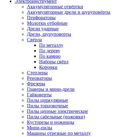
Электроинструмент
Аккумуляторные отвёртки
Аккумуляторные дрели и шуруповёрты
Перфораторы
Молотки отбойные
Дрели ударные
Дрели, шуруповерты
Свёрла
По металлу
По дереву
По камню
Наборы свёрл
Коронки
Степлеры
Реноваторы
Фрезеры
Граверы и мини-дрели
Гайковерты
Пилы циркулярные
Пилы торцовочные
Пилы цепные электрические
Пилы сабельные (ножовки)
Кусторезы и ножницы
Мини-пилы
Машины отрезные по металлу