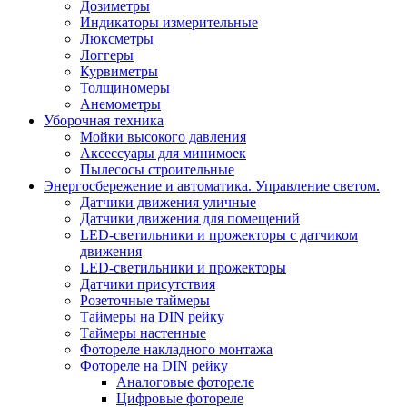
Дозиметры
Индикаторы измерительные
Люксметры
Логгеры
Курвиметры
Толщиномеры
Анемометры
Уборочная техника
Мойки высокого давления
Аксессуары для минимоек
Пылесосы строительные
Энергосбережение и автоматика. Управление светом.
Датчики движения уличные
Датчики движения для помещений
LED-светильники и прожекторы с датчиком
движения
LED-светильники и прожекторы
Датчики присутствия
Розеточные таймеры
Таймеры на DIN рейку
Таймеры настенные
Фотореле накладного монтажа
Фотореле на DIN рейку
Аналоговые фотореле
Цифровые фотореле