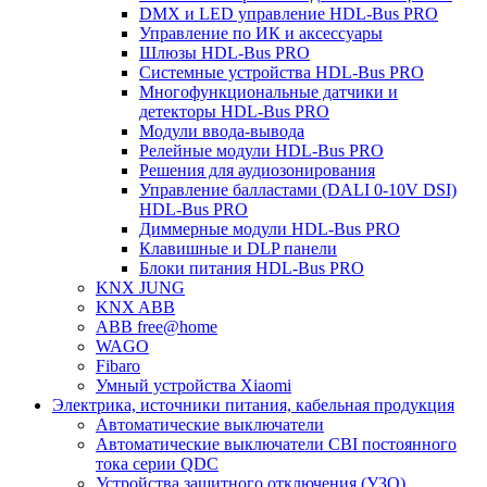
DMX и LED управление HDL-Bus PRO
Управление по ИК и аксессуары
Шлюзы HDL-Bus PRO
Системные устройства HDL-Bus PRO
Многофункциональные датчики и
детекторы HDL-Bus PRO
Модули ввода-вывода
Релейные модули HDL-Bus PRO
Решения для аудиозонирования
Управление балластами (DALI 0-10V DSI)
HDL-Bus PRO
Диммерные модули HDL-Bus PRO
Клавишные и DLP панели
Блоки питания HDL-Bus PRO
KNX JUNG
KNX ABB
ABB free@home
WAGO
Fibaro
Умный устройства Xiaomi
Электрика, источники питания, кабельная продукция
Автоматические выключатели
Автоматические выключатели CBI постоянного
тока серии QDC
Устройства защитного отключения (УЗО)