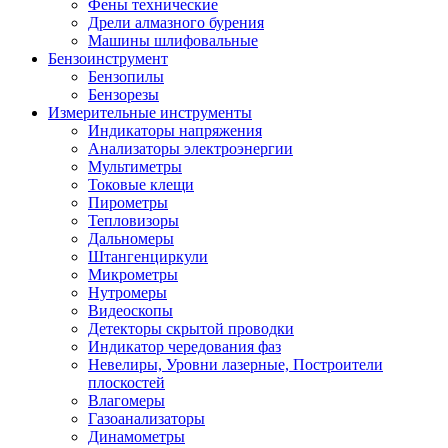
Фены технические
Дрели алмазного бурения
Машины шлифовальные
Бензоинструмент
Бензопилы
Бензорезы
Измерительные инструменты
Индикаторы напряжения
Анализаторы электроэнергии
Мультиметры
Токовые клещи
Пирометры
Тепловизоры
Дальномеры
Штангенциркули
Микрометры
Нутромеры
Видеоскопы
Детекторы скрытой проводки
Индикатор чередования фаз
Невелиры, Уровни лазерные, Построители
плоскостей
Влагомеры
Газоанализаторы
Динамометры