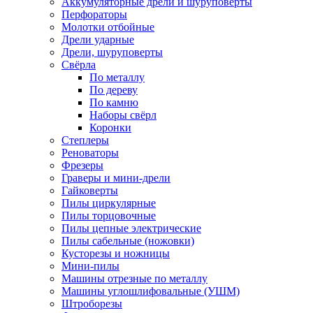
Аккумуляторные дрели и шуруповёрты
Перфораторы
Молотки отбойные
Дрели ударные
Дрели, шуруповерты
Свёрла
По металлу
По дереву
По камню
Наборы свёрл
Коронки
Степлеры
Реноваторы
Фрезеры
Граверы и мини-дрели
Гайковерты
Пилы циркулярные
Пилы торцовочные
Пилы цепные электрические
Пилы сабельные (ножовки)
Кусторезы и ножницы
Мини-пилы
Машины отрезные по металлу
Машины углошлифовальные (УШМ)
Штроборезы