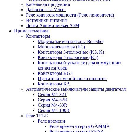
Кабельная продукция
Датчики газа Vemer
Реле контроля мощности (Реле приоритета)
Источники питания
Лента Алюминиевая А5М
Промавтоматика
Контакторы
Модульные контакторы Benedict
Мини-контакторы (K1)
Контакторы 3-полюсные (K3, K)
Контакторы 4-полюсные (K3)
Контакторы (пускатели) для коммутации
конденсаторов
Контакторы KG3
Пускатели сменой числа полюсов
Контакторы K2
Автоматические выключатели защиты двигателя
Серия M4-32T
Серия M4-32R
Серия M4-63R
Серия M4-100R
Реле TELE
Реле времени
Реле времени серии GAMMA
Реле времени серии ENYA