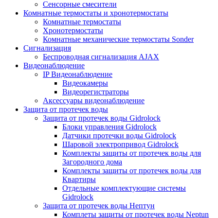
Сенсорные смесители
Комнатные термостаты и хронотермостаты
Комнатные термостаты
Хронотермостаты
Комнатные механические термостаты Sonder
Сигнализация
Беспроводная сигнализация AJAX
Видеонаблюдение
IP Видеонаблюдение
Видеокамеры
Видеорегистраторы
Аксессуары видеонаблюдение
Защита от протечек воды
Защита от протечек воды Gidrolock
Блоки управления Gidrolock
Датчики протечки воды Gidrolock
Шаровой электропривод Gidrolock
Комплекты защиты от протечек воды для
Загородного дома
Комплекты защиты от протечек воды для
Квартиры
Отдельные комплектующие системы
Gidrolock
Защита от протечек воды Нептун
Комплеты защиты от протечек воды Neptun