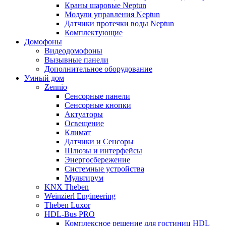
Краны шаровые Neptun
Модули управления Neptun
Датчики протечки воды Neptun
Комплектующие
Домофоны
Видеодомофоны
Вызывные панели
Дополнительное оборудование
Умный дом
Zennio
Сенсорные панели
Сенсорные кнопки
Актуаторы
Освещение
Климат
Датчики и Сенсоры
Шлюзы и интерфейсы
Энергосбережение
Системные устройства
Мультирум
KNX Theben
Weinzierl Engineering
Theben Luxor
HDL-Bus PRO
Комплексное решение для гостиниц HDL