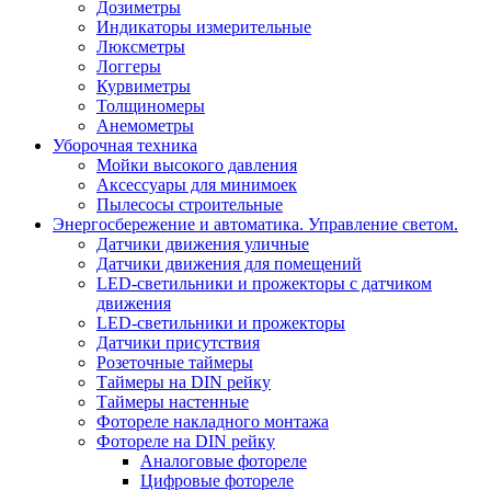
Дозиметры
Индикаторы измерительные
Люксметры
Логгеры
Курвиметры
Толщиномеры
Анемометры
Уборочная техника
Мойки высокого давления
Аксессуары для минимоек
Пылесосы строительные
Энергосбережение и автоматика. Управление светом.
Датчики движения уличные
Датчики движения для помещений
LED-светильники и прожекторы с датчиком
движения
LED-светильники и прожекторы
Датчики присутствия
Розеточные таймеры
Таймеры на DIN рейку
Таймеры настенные
Фотореле накладного монтажа
Фотореле на DIN рейку
Аналоговые фотореле
Цифровые фотореле