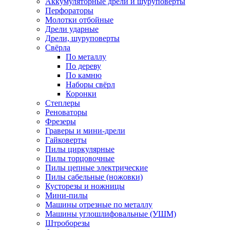
Аккумуляторные дрели и шуруповёрты
Перфораторы
Молотки отбойные
Дрели ударные
Дрели, шуруповерты
Свёрла
По металлу
По дереву
По камню
Наборы свёрл
Коронки
Степлеры
Реноваторы
Фрезеры
Граверы и мини-дрели
Гайковерты
Пилы циркулярные
Пилы торцовочные
Пилы цепные электрические
Пилы сабельные (ножовки)
Кусторезы и ножницы
Мини-пилы
Машины отрезные по металлу
Машины углошлифовальные (УШМ)
Штроборезы