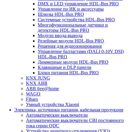
DMX и LED управление HDL-Bus PRO
Управление по ИК и аксессуары
Шлюзы HDL-Bus PRO
Системные устройства HDL-Bus PRO
Многофункциональные датчики и
детекторы HDL-Bus PRO
Модули ввода-вывода
Релейные модули HDL-Bus PRO
Решения для аудиозонирования
Управление балластами (DALI 0-10V DSI)
HDL-Bus PRO
Диммерные модули HDL-Bus PRO
Клавишные и DLP панели
Блоки питания HDL-Bus PRO
KNX JUNG
KNX ABB
ABB free@home
WAGO
Fibaro
Умный устройства Xiaomi
Электрика, источники питания, кабельная продукция
Автоматические выключатели
Автоматические выключатели CBI постоянного
тока серии QDC
Устройства защитного отключения (УЗО)