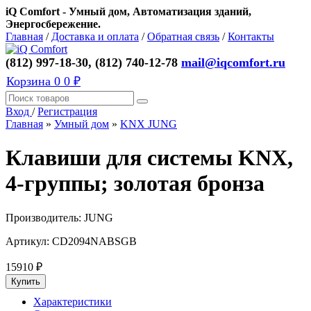
iQ Comfort - Умный дом, Автоматизация зданий,
Энергосбережение.
Главная
/
Доставка и оплата
/
Обратная связь
/
Контакты
(812) 997-18-30, (812) 740-12-78
mail@iqcomfort.ru
Корзина
0
0 ₽
Вход
/
Регистрация
Главная
»
Умный дом
»
KNX JUNG
Клавиши для системы KNX,
4-группы; золотая бронза
Производитель:
JUNG
Артикул:
CD2094NABSGB
15910
₽
Характеристики