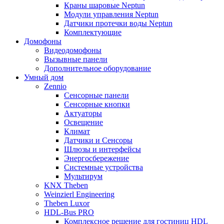
Краны шаровые Neptun
Модули управления Neptun
Датчики протечки воды Neptun
Комплектующие
Домофоны
Видеодомофоны
Вызывные панели
Дополнительное оборудование
Умный дом
Zennio
Сенсорные панели
Сенсорные кнопки
Актуаторы
Освещение
Климат
Датчики и Сенсоры
Шлюзы и интерфейсы
Энергосбережение
Системные устройства
Мультирум
KNX Theben
Weinzierl Engineering
Theben Luxor
HDL-Bus PRO
Комплексное решение для гостиниц HDL