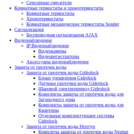
Сенсорные смесители
Комнатные термостаты и хронотермостаты
Комнатные термостаты
Хронотермостаты
Комнатные механические термостаты Sonder
Сигнализация
Беспроводная сигнализация AJAX
Видеонаблюдение
IP Видеонаблюдение
Видеокамеры
Видеорегистраторы
Аксессуары видеонаблюдение
Защита от протечек воды
Защита от протечек воды Gidrolock
Блоки управления Gidrolock
Датчики протечки воды Gidrolock
Шаровой электропривод Gidrolock
Комплекты защиты от протечек воды для
Загородного дома
Комплекты защиты от протечек воды для
Квартиры
Отдельные комплектующие системы
Gidrolock
Защита от протечек воды Нептун
Комплеты защиты от протечек воды Neptun