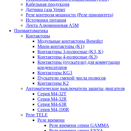
Кабельная продукция
Датчики газа Vemer
Реле контроля мощности (Реле приоритета)
Источники питания
Лента Алюминиевая А5М
Промавтоматика
Контакторы
Модульные контакторы Benedict
Мини-контакторы (K1)
Контакторы 3-полюсные (K3, K)
Контакторы 4-полюсные (K3)
Контакторы (пускатели) для коммутации
конденсаторов
Контакторы KG3
Пускатели сменой числа полюсов
Контакторы K2
Автоматические выключатели защиты двигателя
Серия M4-32T
Серия M4-32R
Серия M4-63R
Серия M4-100R
Реле TELE
Реле времени
Реле времени серии GAMMA
Реле времени серии ENYA