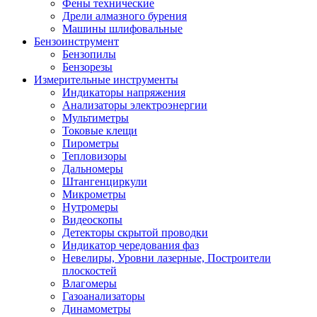
Фены технические
Дрели алмазного бурения
Машины шлифовальные
Бензоинструмент
Бензопилы
Бензорезы
Измерительные инструменты
Индикаторы напряжения
Анализаторы электроэнергии
Мультиметры
Токовые клещи
Пирометры
Тепловизоры
Дальномеры
Штангенциркули
Микрометры
Нутромеры
Видеоскопы
Детекторы скрытой проводки
Индикатор чередования фаз
Невелиры, Уровни лазерные, Построители
плоскостей
Влагомеры
Газоанализаторы
Динамометры