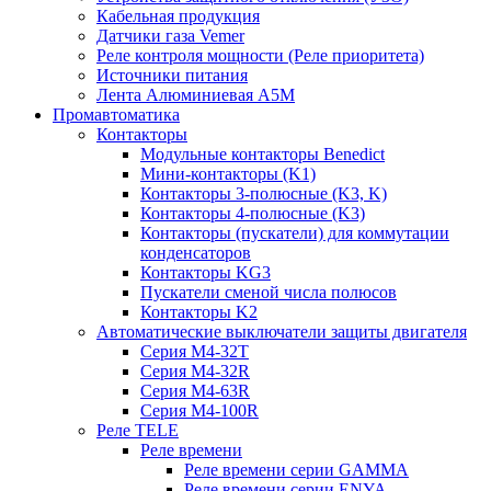
Кабельная продукция
Датчики газа Vemer
Реле контроля мощности (Реле приоритета)
Источники питания
Лента Алюминиевая А5М
Промавтоматика
Контакторы
Модульные контакторы Benedict
Мини-контакторы (K1)
Контакторы 3-полюсные (K3, K)
Контакторы 4-полюсные (K3)
Контакторы (пускатели) для коммутации
конденсаторов
Контакторы KG3
Пускатели сменой числа полюсов
Контакторы K2
Автоматические выключатели защиты двигателя
Серия M4-32T
Серия M4-32R
Серия M4-63R
Серия M4-100R
Реле TELE
Реле времени
Реле времени серии GAMMA
Реле времени серии ENYA