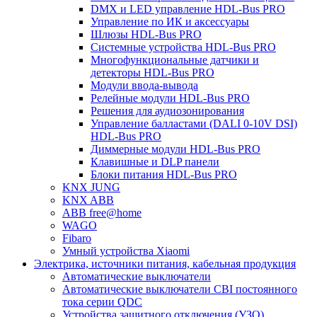
DMX и LED управление HDL-Bus PRO
Управление по ИК и аксессуары
Шлюзы HDL-Bus PRO
Системные устройства HDL-Bus PRO
Многофункциональные датчики и
детекторы HDL-Bus PRO
Модули ввода-вывода
Релейные модули HDL-Bus PRO
Решения для аудиозонирования
Управление балластами (DALI 0-10V DSI)
HDL-Bus PRO
Диммерные модули HDL-Bus PRO
Клавишные и DLP панели
Блоки питания HDL-Bus PRO
KNX JUNG
KNX ABB
ABB free@home
WAGO
Fibaro
Умный устройства Xiaomi
Электрика, источники питания, кабельная продукция
Автоматические выключатели
Автоматические выключатели CBI постоянного
тока серии QDC
Устройства защитного отключения (УЗО)