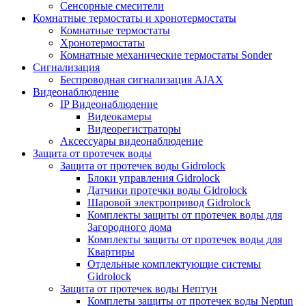
Сенсорные смесители
Комнатные термостаты и хронотермостаты
Комнатные термостаты
Хронотермостаты
Комнатные механические термостаты Sonder
Сигнализация
Беспроводная сигнализация AJAX
Видеонаблюдение
IP Видеонаблюдение
Видеокамеры
Видеорегистраторы
Аксессуары видеонаблюдение
Защита от протечек воды
Защита от протечек воды Gidrolock
Блоки управления Gidrolock
Датчики протечки воды Gidrolock
Шаровой электропривод Gidrolock
Комплекты защиты от протечек воды для
Загородного дома
Комплекты защиты от протечек воды для
Квартиры
Отдельные комплектующие системы
Gidrolock
Защита от протечек воды Нептун
Комплеты защиты от протечек воды Neptun