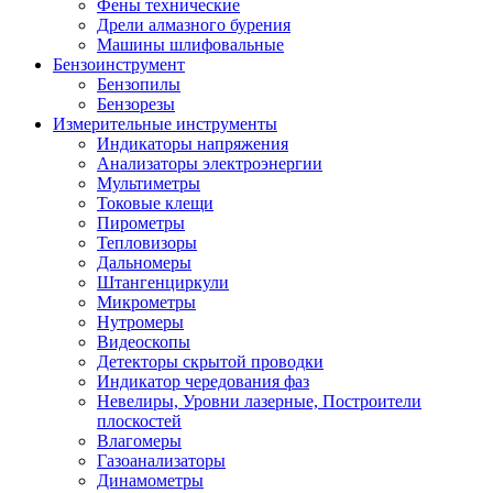
Фены технические
Дрели алмазного бурения
Машины шлифовальные
Бензоинструмент
Бензопилы
Бензорезы
Измерительные инструменты
Индикаторы напряжения
Анализаторы электроэнергии
Мультиметры
Токовые клещи
Пирометры
Тепловизоры
Дальномеры
Штангенциркули
Микрометры
Нутромеры
Видеоскопы
Детекторы скрытой проводки
Индикатор чередования фаз
Невелиры, Уровни лазерные, Построители
плоскостей
Влагомеры
Газоанализаторы
Динамометры