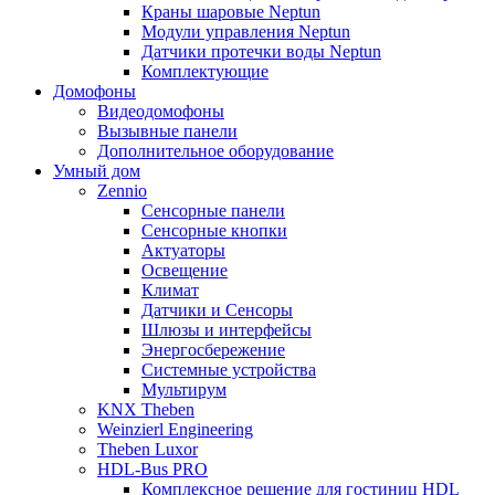
Краны шаровые Neptun
Модули управления Neptun
Датчики протечки воды Neptun
Комплектующие
Домофоны
Видеодомофоны
Вызывные панели
Дополнительное оборудование
Умный дом
Zennio
Сенсорные панели
Сенсорные кнопки
Актуаторы
Освещение
Климат
Датчики и Сенсоры
Шлюзы и интерфейсы
Энергосбережение
Системные устройства
Мультирум
KNX Theben
Weinzierl Engineering
Theben Luxor
HDL-Bus PRO
Комплексное решение для гостиниц HDL