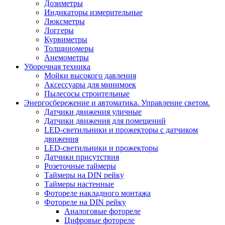
Дозиметры
Индикаторы измерительные
Люксметры
Логгеры
Курвиметры
Толщиномеры
Анемометры
Уборочная техника
Мойки высокого давления
Аксессуары для минимоек
Пылесосы строительные
Энергосбережение и автоматика. Управление светом.
Датчики движения уличные
Датчики движения для помещений
LED-светильники и прожекторы с датчиком
движения
LED-светильники и прожекторы
Датчики присутствия
Розеточные таймеры
Таймеры на DIN рейку
Таймеры настенные
Фотореле накладного монтажа
Фотореле на DIN рейку
Аналоговые фотореле
Цифровые фотореле