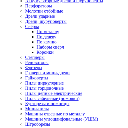
Аккумуляторные дрели и шуруповёрты
Перфораторы
Молотки отбойные
Дрели ударные
Дрели, шуруповерты
Свёрла
По металлу
По дереву
По камню
Наборы свёрл
Коронки
Степлеры
Реноваторы
Фрезеры
Граверы и мини-дрели
Гайковерты
Пилы циркулярные
Пилы торцовочные
Пилы цепные электрические
Пилы сабельные (ножовки)
Кусторезы и ножницы
Мини-пилы
Машины отрезные по металлу
Машины углошлифовальные (УШМ)
Штроборезы