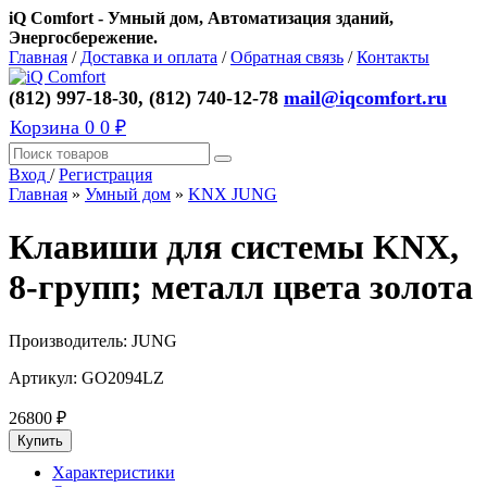
iQ Comfort - Умный дом, Автоматизация зданий,
Энергосбережение.
Главная
/
Доставка и оплата
/
Обратная связь
/
Контакты
(812) 997-18-30, (812) 740-12-78
mail@iqcomfort.ru
Корзина
0
0 ₽
Вход
/
Регистрация
Главная
»
Умный дом
»
KNX JUNG
Клавиши для системы KNX,
8-групп; металл цвета золота
Производитель:
JUNG
Артикул:
GO2094LZ
26800
₽
Характеристики