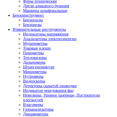
Фены технические
Дрели алмазного бурения
Машины шлифовальные
Бензоинструмент
Бензопилы
Бензорезы
Измерительные инструменты
Индикаторы напряжения
Анализаторы электроэнергии
Мультиметры
Токовые клещи
Пирометры
Тепловизоры
Дальномеры
Штангенциркули
Микрометры
Нутромеры
Видеоскопы
Детекторы скрытой проводки
Индикатор чередования фаз
Невелиры, Уровни лазерные, Построители
плоскостей
Влагомеры
Газоанализаторы
Динамометры