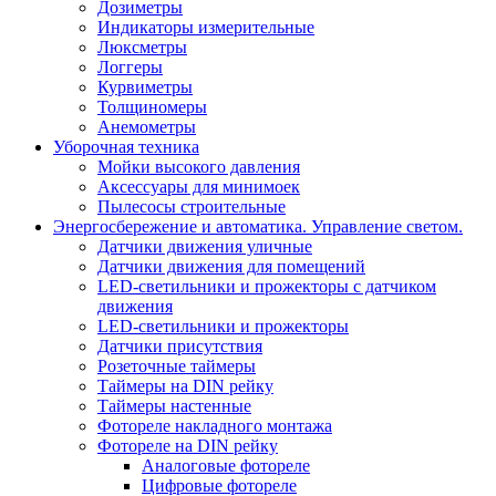
Дозиметры
Индикаторы измерительные
Люксметры
Логгеры
Курвиметры
Толщиномеры
Анемометры
Уборочная техника
Мойки высокого давления
Аксессуары для минимоек
Пылесосы строительные
Энергосбережение и автоматика. Управление светом.
Датчики движения уличные
Датчики движения для помещений
LED-светильники и прожекторы с датчиком
движения
LED-светильники и прожекторы
Датчики присутствия
Розеточные таймеры
Таймеры на DIN рейку
Таймеры настенные
Фотореле накладного монтажа
Фотореле на DIN рейку
Аналоговые фотореле
Цифровые фотореле