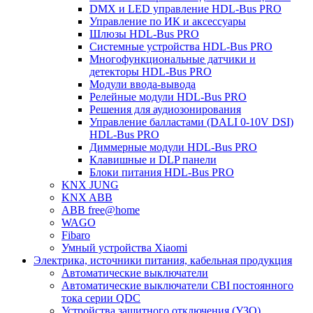
DMX и LED управление HDL-Bus PRO
Управление по ИК и аксессуары
Шлюзы HDL-Bus PRO
Системные устройства HDL-Bus PRO
Многофункциональные датчики и
детекторы HDL-Bus PRO
Модули ввода-вывода
Релейные модули HDL-Bus PRO
Решения для аудиозонирования
Управление балластами (DALI 0-10V DSI)
HDL-Bus PRO
Диммерные модули HDL-Bus PRO
Клавишные и DLP панели
Блоки питания HDL-Bus PRO
KNX JUNG
KNX ABB
ABB free@home
WAGO
Fibaro
Умный устройства Xiaomi
Электрика, источники питания, кабельная продукция
Автоматические выключатели
Автоматические выключатели CBI постоянного
тока серии QDC
Устройства защитного отключения (УЗО)