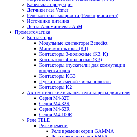
Кабельная продукция
Датчики газа Vemer
Реле контроля мощности (Реле приоритета)
Источники питания
Лента Алюминиевая А5М
Промавтоматика
Контакторы
Модульные контакторы Benedict
Мини-контакторы (K1)
Контакторы 3-полюсные (K3, K)
Контакторы 4-полюсные (K3)
Контакторы (пускатели) для коммутации
конденсаторов
Контакторы KG3
Пускатели сменой числа полюсов
Контакторы K2
Автоматические выключатели защиты двигателя
Серия M4-32T
Серия M4-32R
Серия M4-63R
Серия M4-100R
Реле TELE
Реле времени
Реле времени серии GAMMA
Реле времени серии ENYA