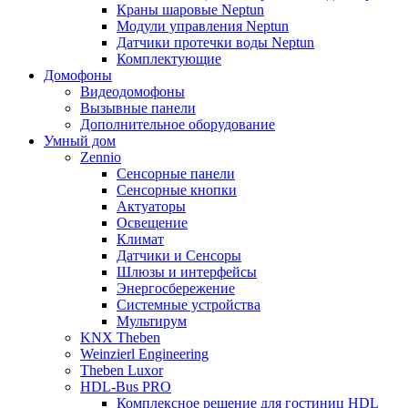
Краны шаровые Neptun
Модули управления Neptun
Датчики протечки воды Neptun
Комплектующие
Домофоны
Видеодомофоны
Вызывные панели
Дополнительное оборудование
Умный дом
Zennio
Сенсорные панели
Сенсорные кнопки
Актуаторы
Освещение
Климат
Датчики и Сенсоры
Шлюзы и интерфейсы
Энергосбережение
Системные устройства
Мультирум
KNX Theben
Weinzierl Engineering
Theben Luxor
HDL-Bus PRO
Комплексное решение для гостиниц HDL