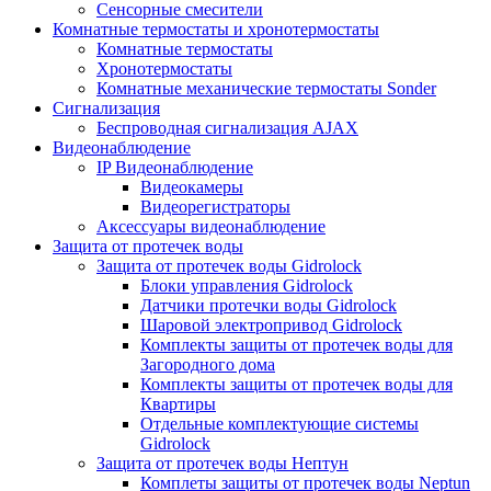
Сенсорные смесители
Комнатные термостаты и хронотермостаты
Комнатные термостаты
Хронотермостаты
Комнатные механические термостаты Sonder
Сигнализация
Беспроводная сигнализация AJAX
Видеонаблюдение
IP Видеонаблюдение
Видеокамеры
Видеорегистраторы
Аксессуары видеонаблюдение
Защита от протечек воды
Защита от протечек воды Gidrolock
Блоки управления Gidrolock
Датчики протечки воды Gidrolock
Шаровой электропривод Gidrolock
Комплекты защиты от протечек воды для
Загородного дома
Комплекты защиты от протечек воды для
Квартиры
Отдельные комплектующие системы
Gidrolock
Защита от протечек воды Нептун
Комплеты защиты от протечек воды Neptun