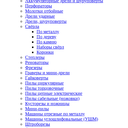
Аккумуляторные дрели и шуруповёрты
Перфораторы
Молотки отбойные
Дрели ударные
Дрели, шуруповерты
Свёрла
По металлу
По дереву
По камню
Наборы свёрл
Коронки
Степлеры
Реноваторы
Фрезеры
Граверы и мини-дрели
Гайковерты
Пилы циркулярные
Пилы торцовочные
Пилы цепные электрические
Пилы сабельные (ножовки)
Кусторезы и ножницы
Мини-пилы
Машины отрезные по металлу
Машины углошлифовальные (УШМ)
Штроборезы