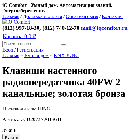
iQ Comfort - Умный дом, Автоматизация зданий,
Энергосбережение.
Главная
/
Доставка и оплата
/
Обратная связь
/
Контакты
(812) 997-18-30, (812) 740-12-78
mail@iqcomfort.ru
Корзина
0
0 ₽
Вход
/
Регистрация
Главная
»
Умный дом
»
KNX JUNG
Клавиши настенного
радиопередатчика 40FW 2-
канальные; золотая бронза
Производитель:
JUNG
Артикул:
CD2072NABSGB
8330
₽