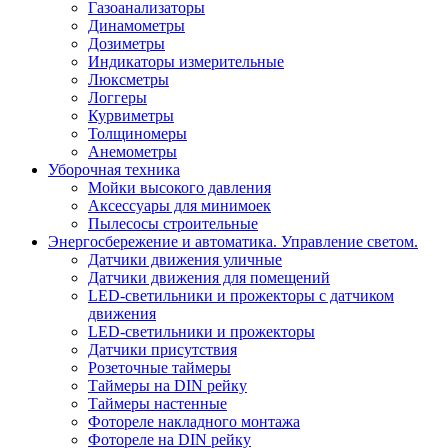
Газоанализаторы
Динамометры
Дозиметры
Индикаторы измерительные
Люксметры
Логгеры
Курвиметры
Толщиномеры
Анемометры
Уборочная техника
Мойки высокого давления
Аксессуары для минимоек
Пылесосы строительные
Энергосбережение и автоматика. Управление светом.
Датчики движения уличные
Датчики движения для помещений
LED-светильники и прожекторы с датчиком
движения
LED-светильники и прожекторы
Датчики присутствия
Розеточные таймеры
Таймеры на DIN рейку
Таймеры настенные
Фотореле накладного монтажа
Фотореле на DIN рейку