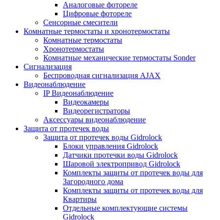
Аналоговые фотореле
Цифровые фотореле
Сенсорные смесители
Комнатные термостаты и хронотермостаты
Комнатные термостаты
Хронотермостаты
Комнатные механические термостаты Sonder
Сигнализация
Беспроводная сигнализация AJAX
Видеонаблюдение
IP Видеонаблюдение
Видеокамеры
Видеорегистраторы
Аксессуары видеонаблюдение
Защита от протечек воды
Защита от протечек воды Gidrolock
Блоки управления Gidrolock
Датчики протечки воды Gidrolock
Шаровой электропривод Gidrolock
Комплекты защиты от протечек воды для
Загородного дома
Комплекты защиты от протечек воды для
Квартиры
Отдельные комплектующие системы
Gidrolock