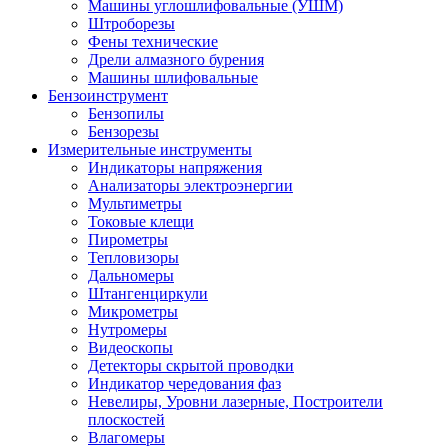
Машины углошлифовальные (УШМ)
Штроборезы
Фены технические
Дрели алмазного бурения
Машины шлифовальные
Бензоинструмент
Бензопилы
Бензорезы
Измерительные инструменты
Индикаторы напряжения
Анализаторы электроэнергии
Мультиметры
Токовые клещи
Пирометры
Тепловизоры
Дальномеры
Штангенциркули
Микрометры
Нутромеры
Видеоскопы
Детекторы скрытой проводки
Индикатор чередования фаз
Невелиры, Уровни лазерные, Построители
плоскостей
Влагомеры