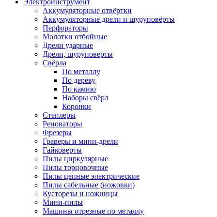
Электроинструмент
Аккумуляторные отвёртки
Аккумуляторные дрели и шуруповёрты
Перфораторы
Молотки отбойные
Дрели ударные
Дрели, шуруповерты
Свёрла
По металлу
По дереву
По камню
Наборы свёрл
Коронки
Степлеры
Реноваторы
Фрезеры
Граверы и мини-дрели
Гайковерты
Пилы циркулярные
Пилы торцовочные
Пилы цепные электрические
Пилы сабельные (ножовки)
Кусторезы и ножницы
Мини-пилы
Машины отрезные по металлу