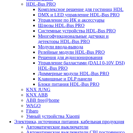
HDL-Bus PRO
Комплексное решение для гостиниц HDL
DMX и LED управление HDL-Bus PRO
Управление по ИК и аксессуары
Шлюзы HDL-Bus PRO
Системные устройства HDL-Bus PRO
Многофункциональные датчики и
детекторы HDL-Bus PRO
Модули ввода-вывода
Релейные модули HDL-Bus PRO
Решения для аудиозонирования
Управление балластами (DALI 0-10V DSI)
HDL-Bus PRO
Диммерные модули HDL-Bus PRO
Клавишные и DLP панели
Блоки питания HDL-Bus PRO
KNX JUNG
KNX ABB
ABB free@home
WAGO
Fibaro
Умный устройства Xiaomi
Электрика, источники питания, кабельная продукция
Автоматические выключатели
Автоматические выключатели CBI постоянного