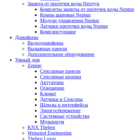
Защита от протечек воды Нептун
Комплеты защиты от протечек воды Neptun
Краны шаровые Neptun
Модули управления Neptun
Датчики протечки воды Neptun
Комплектующие
Домофоны
Видеодомофоны
Вызывные панели
Дополнительное оборудование
Умный дом
Zennio
Сенсорные панели
Сенсорные кнопки
Актуаторы
Освещение
Климат
Датчики и Сенсоры
Шлюзы и интерфейсы
Энергосбережение
Системные устройства
Мультирум
KNX Theben
Weinzierl Engineering
Theben Luxor