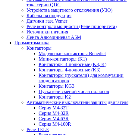
тока серии QDC
Устройства защитного отключения (УЗО)
Кабельная продукция
Датчики газа Vemer
Реле контроля мощности (Реле приоритета)
Источники питания
Лента Алюминиевая А5М
Промавтоматика
Контакторы
Модульные контакторы Benedict
Мини-контакторы (K1)
Контакторы 3-полюсные (K3, K)
Контакторы 4-полюсные (K3)
Контакторы (пускатели) для коммутации
конденсаторов
Контакторы KG3
Пускатели сменой числа полюсов
Контакторы K2
Автоматические выключатели защиты двигателя
Серия M4-32T
Серия M4-32R
Серия M4-63R
Серия M4-100R
Реле TELE
Реле времени