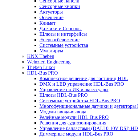
Сенсорные панели
Сенсорные кнопки
Актуаторы
Освещение
Климат
Датчики и Сенсоры
Шлюзы и интерфейсы
Энергосбережение
Системные устройства
Мультирум
KNX Theben
Weinzierl Engineering
Theben Luxor
HDL-Bus PRO
Комплексное решение для гостиниц HDL
DMX и LED управление HDL-Bus PRO
Управление по ИК и аксессуары
Шлюзы HDL-Bus PRO
Системные устройства HDL-Bus PRO
Многофункциональные датчики и детекторы
Модули ввода-вывода
Релейные модули HDL-Bus PRO
Решения для аудиозонирования
Управление балластами (DALI 0-10V DSI) H
Диммерные модули HDL-Bus PRO