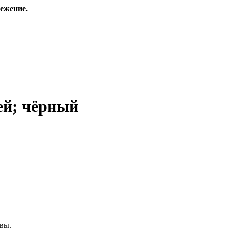
ежение.
й; чёрный
вы.