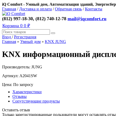
iQ Comfort - Умный дом, Автоматизация зданий, Энергосбер
Главная
/
Доставка и оплата
/
Обратная связь
/
Контакты
(812) 997-18-30, (812) 740-12-78
mail@iqcomfort.ru
Корзина
0
0 ₽
Вход
/
Регистрация
Главная
»
Умный дом
»
KNX JUNG
KNX информационный диспле
Производитель:
JUNG
Артикул:
A2041SW
Цена: По запросу
Характеристики
Отзывы
Сопутствующие продукты
Оставить отзыв
Только зарегистрированные пользователи могут оставлять отзы