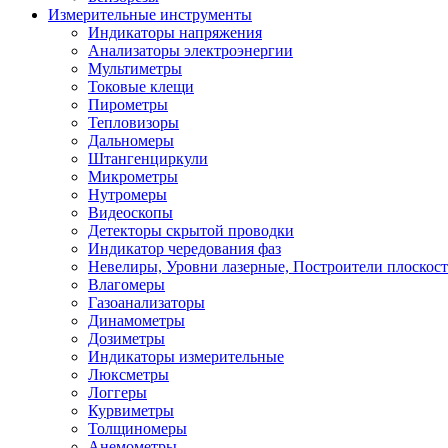
Измерительные инструменты
Индикаторы напряжения
Анализаторы электроэнергии
Мультиметры
Токовые клещи
Пирометры
Тепловизоры
Дальномеры
Штангенциркули
Микрометры
Нутромеры
Видеоскопы
Детекторы скрытой проводки
Индикатор чередования фаз
Невелиры, Уровни лазерные, Построители плоскос
Влагомеры
Газоанализаторы
Динамометры
Дозиметры
Индикаторы измерительные
Люксметры
Логгеры
Курвиметры
Толщиномеры
Анемометры