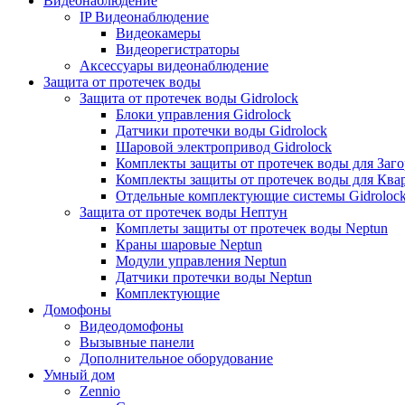
Видеонаблюдение
IP Видеонаблюдение
Видеокамеры
Видеорегистраторы
Аксессуары видеонаблюдение
Защита от протечек воды
Защита от протечек воды Gidrolock
Блоки управления Gidrolock
Датчики протечки воды Gidrolock
Шаровой электропривод Gidrolock
Комплекты защиты от протечек воды для Заг
Комплекты защиты от протечек воды для Ква
Отдельные комплектующие системы Gidroloc
Защита от протечек воды Нептун
Комплеты защиты от протечек воды Neptun
Краны шаровые Neptun
Модули управления Neptun
Датчики протечки воды Neptun
Комплектующие
Домофоны
Видеодомофоны
Вызывные панели
Дополнительное оборудование
Умный дом
Zennio