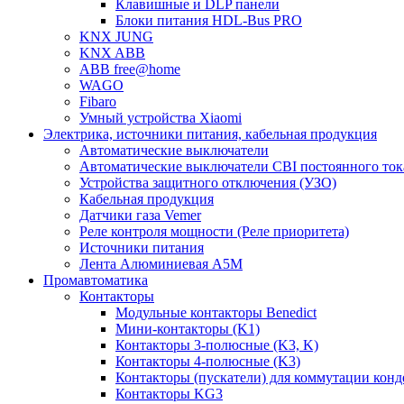
Клавишные и DLP панели
Блоки питания HDL-Bus PRO
KNX JUNG
KNX ABB
ABB free@home
WAGO
Fibaro
Умный устройства Xiaomi
Электрика, источники питания, кабельная продукция
Автоматические выключатели
Автоматические выключатели CBI постоянного то
Устройства защитного отключения (УЗО)
Кабельная продукция
Датчики газа Vemer
Реле контроля мощности (Реле приоритета)
Источники питания
Лента Алюминиевая А5М
Промавтоматика
Контакторы
Модульные контакторы Benedict
Мини-контакторы (K1)
Контакторы 3-полюсные (K3, K)
Контакторы 4-полюсные (K3)
Контакторы (пускатели) для коммутации конд
Контакторы KG3