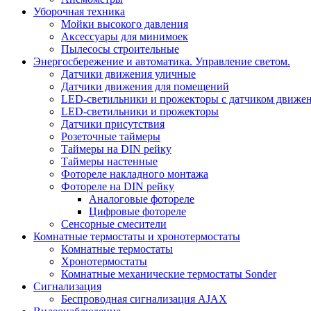
Уборочная техника
Мойки высокого давления
Аксессуары для минимоек
Пылесосы строительные
Энергосбережение и автоматика. Управление светом.
Датчики движения уличные
Датчики движения для помещений
LED-светильники и прожекторы с датчиком движе
LED-светильники и прожекторы
Датчики присутствия
Розеточные таймеры
Таймеры на DIN рейку
Таймеры настенные
Фотореле накладного монтажа
Фотореле на DIN рейку
Аналоговые фотореле
Цифровые фотореле
Сенсорные смесители
Комнатные термостаты и хронотермостаты
Комнатные термостаты
Хронотермостаты
Комнатные механические термостаты Sonder
Сигнализация
Беспроводная сигнализация AJAX