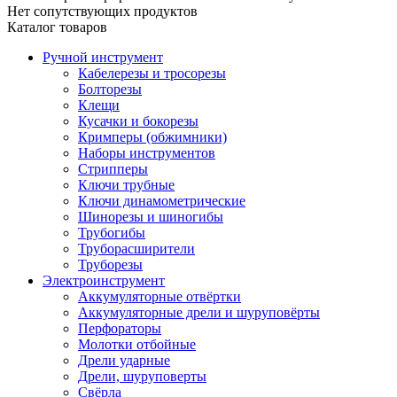
Нет сопутствующих продуктов
Каталог товаров
Ручной инструмент
Кабелерезы и тросорезы
Болторезы
Клещи
Кусачки и бокорезы
Кримперы (обжимники)
Наборы инструментов
Стрипперы
Ключи трубные
Ключи динамометрические
Шинорезы и шиногибы
Трубогибы
Труборасширители
Труборезы
Электроинструмент
Аккумуляторные отвёртки
Аккумуляторные дрели и шуруповёрты
Перфораторы
Молотки отбойные
Дрели ударные
Дрели, шуруповерты
Свёрла