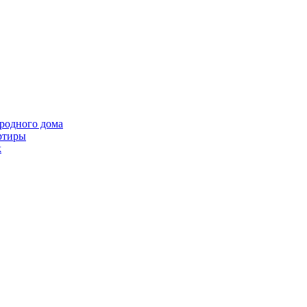
ородного дома
ртиры
k