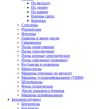
По металлу
По дереву
По камню
Наборы свёрл
Коронки
Степлеры
Реноваторы
Фрезеры
Граверы и мини-дрели
Гайковерты
Пилы циркулярные
Пилы торцовочные
Пилы цепные электрические
Пилы сабельные (ножовки)
Кусторезы и ножницы
Мини-пилы
Машины отрезные по металлу
Машины углошлифовальные (УШМ)
Штроборезы
Фены технические
Дрели алмазного бурения
Машины шлифовальные
Бензоинструмент
Бензопилы
Бензорезы