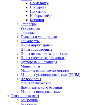
По металлу
По дереву
По камню
Наборы свёрл
Коронки
Степлеры
Реноваторы
Фрезеры
Граверы и мини-дрели
Гайковерты
Пилы циркулярные
Пилы торцовочные
Пилы цепные электрические
Пилы сабельные (ножовки)
Кусторезы и ножницы
Мини-пилы
Машины отрезные по металлу
Машины углошлифовальные (УШМ)
Штроборезы
Фены технические
Дрели алмазного бурения
Машины шлифовальные
Бензоинструмент
Бензопилы
Бензорезы