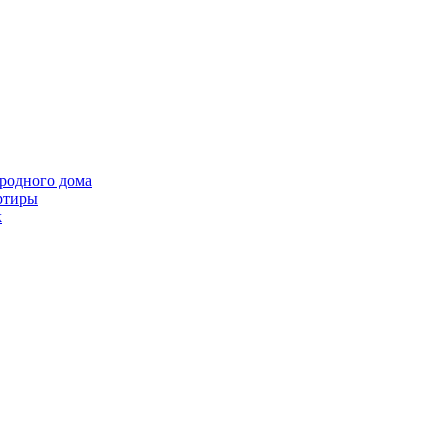
ородного дома
ртиры
k