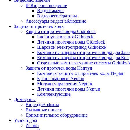
Видеонаблюдение
IP Видеонаблюдение
Видеокамеры
Видеорегистраторы
Аксессуары видеонаблюдение
Защита от протечек воды
Защита от протечек воды Gidrolock
Блоки управления Gidrolock
Датчики протечки воды Gidrolock
Шаровой электропривод Gidrolock
Комплекты защиты от протечек воды для Заг
Комплекты защиты от протечек воды для Ква
Отдельные комплектующие системы Gidroloc
Защита от протечек воды Нептун
Комплеты защиты от протечек воды Neptun
Краны шаровые Neptun
Модули управления Neptun
Датчики протечки воды Neptun
Комплектующие
Домофоны
Видеодомофоны
Вызывные панели
Дополнительное оборудование
Умный дом
Zennio