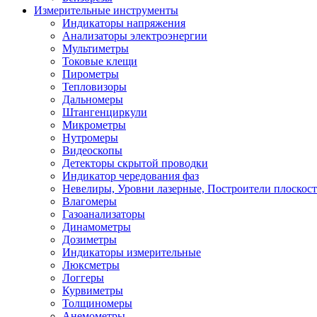
Измерительные инструменты
Индикаторы напряжения
Анализаторы электроэнергии
Мультиметры
Токовые клещи
Пирометры
Тепловизоры
Дальномеры
Штангенциркули
Микрометры
Нутромеры
Видеоскопы
Детекторы скрытой проводки
Индикатор чередования фаз
Невелиры, Уровни лазерные, Построители плоскос
Влагомеры
Газоанализаторы
Динамометры
Дозиметры
Индикаторы измерительные
Люксметры
Логгеры
Курвиметры
Толщиномеры
Анемометры