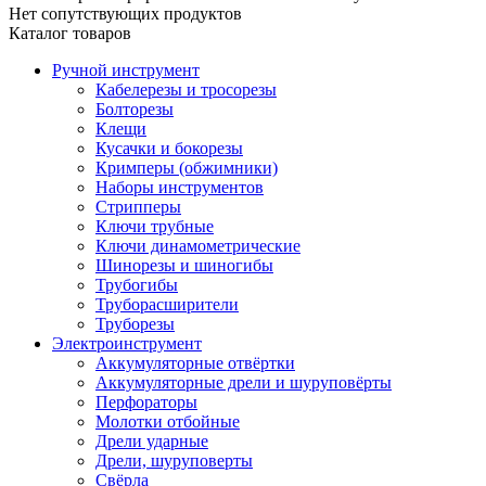
Нет сопутствующих продуктов
Каталог товаров
Ручной инструмент
Кабелерезы и тросорезы
Болторезы
Клещи
Кусачки и бокорезы
Кримперы (обжимники)
Наборы инструментов
Стрипперы
Ключи трубные
Ключи динамометрические
Шинорезы и шиногибы
Трубогибы
Труборасширители
Труборезы
Электроинструмент
Аккумуляторные отвёртки
Аккумуляторные дрели и шуруповёрты
Перфораторы
Молотки отбойные
Дрели ударные
Дрели, шуруповерты
Свёрла