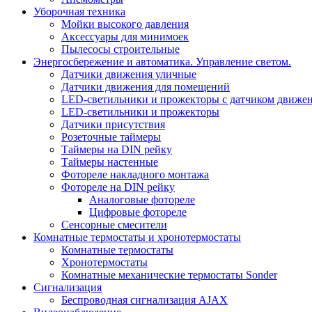
Уборочная техника
Мойки высокого давления
Аксессуары для минимоек
Пылесосы строительные
Энергосбережение и автоматика. Управление светом.
Датчики движения уличные
Датчики движения для помещений
LED-светильники и прожекторы с датчиком движе
LED-светильники и прожекторы
Датчики присутствия
Розеточные таймеры
Таймеры на DIN рейку
Таймеры настенные
Фотореле накладного монтажа
Фотореле на DIN рейку
Аналоговые фотореле
Цифровые фотореле
Сенсорные смесители
Комнатные термостаты и хронотермостаты
Комнатные термостаты
Хронотермостаты
Комнатные механические термостаты Sonder
Сигнализация
Беспроводная сигнализация AJAX