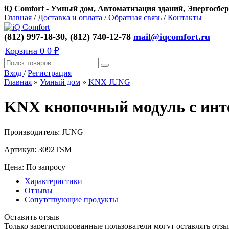
iQ Comfort - Умный дом, Автоматизация зданий, Энергосбер
Главная
/
Доставка и оплата
/
Обратная связь
/
Контакты
(812) 997-18-30, (812) 740-12-78
mail@iqcomfort.ru
Корзина
0
0 ₽
Вход
/
Регистрация
Главная
»
Умный дом
»
KNX JUNG
KNX кнопочный модуль с инт
Производитель:
JUNG
Артикул:
3092TSM
Цена: По запросу
Характеристики
Отзывы
Сопутствующие продукты
Оставить отзыв
Только зарегистрированные пользователи могут оставлять отзы