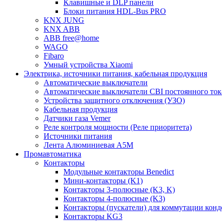
Клавишные и DLP панели
Блоки питания HDL-Bus PRO
KNX JUNG
KNX ABB
ABB free@home
WAGO
Fibaro
Умный устройства Xiaomi
Электрика, источники питания, кабельная продукция
Автоматические выключатели
Автоматические выключатели CBI постоянного то
Устройства защитного отключения (УЗО)
Кабельная продукция
Датчики газа Vemer
Реле контроля мощности (Реле приоритета)
Источники питания
Лента Алюминиевая А5М
Промавтоматика
Контакторы
Модульные контакторы Benedict
Мини-контакторы (K1)
Контакторы 3-полюсные (K3, K)
Контакторы 4-полюсные (K3)
Контакторы (пускатели) для коммутации конд
Контакторы KG3