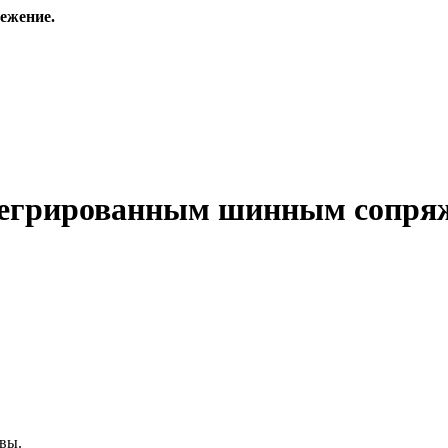
ежение.
егрированным шинным сопряж
вы.