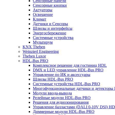
Сенсорные панели
Сенсорные кнопки
Актуаторы
Освещение
Климат
Датчики и Сенсоры
Шлюзы и интерфейсы
Энергосбережение
Системные устройства
Мультирум
KNX Theben
Weinzierl Engineering
Theben Luxor
HDL-Bus PRO
Комплексное решение для гостиниц HDL
DMX и LED управление HDL-Bus PRO
Управление по ИК и аксессуары
Шлюзы HDL-Bus PRO
Системные устройства HDL-Bus PRO
Многофункциональные датчики и детекторы
Модули ввода-вывода
Релейные модули HDL-Bus PRO
Решения для аудиозонирования
Управление балластами (DALI 0-10V DSI) H
Диммерные модули HDL-Bus PRO