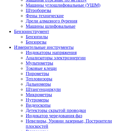
Машины углошлифовальные (УШМ)
Штроборезы
Фены технические
Дрели алмазного бурения
Машины шлифовальные
Бензоинструмент
Бензопилы
Бензорезы
Измерительные инструменты
Индикаторы напряжения
Анализаторы электроэнергии
Мультиметры
Токовые клещи
Пирометры
Тепловизоры
Дальномеры
Штангенциркули
Микрометры
Нутромеры
Видеоскопы
Детекторы скрытой проводки
Индикатор чередования фаз
Невелиры, Уровни лазерные, Построители
плоскостей