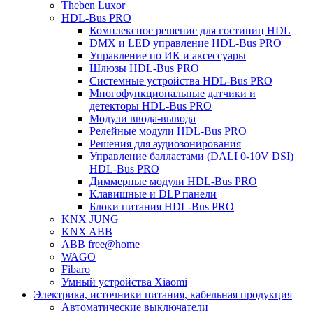
Theben Luxor
HDL-Bus PRO
Комплексное решение для гостиниц HDL
DMX и LED управление HDL-Bus PRO
Управление по ИК и аксессуары
Шлюзы HDL-Bus PRO
Системные устройства HDL-Bus PRO
Многофункциональные датчики и
детекторы HDL-Bus PRO
Модули ввода-вывода
Релейные модули HDL-Bus PRO
Решения для аудиозонирования
Управление балластами (DALI 0-10V DSI)
HDL-Bus PRO
Диммерные модули HDL-Bus PRO
Клавишные и DLP панели
Блоки питания HDL-Bus PRO
KNX JUNG
KNX ABB
ABB free@home
WAGO
Fibaro
Умный устройства Xiaomi
Электрика, источники питания, кабельная продукция
Автоматические выключатели