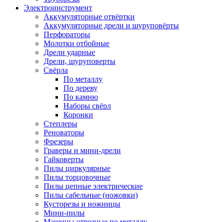
Электроинструмент
Аккумуляторные отвёртки
Аккумуляторные дрели и шуруповёрты
Перфораторы
Молотки отбойные
Дрели ударные
Дрели, шуруповерты
Свёрла
По металлу
По дереву
По камню
Наборы свёрл
Коронки
Степлеры
Реноваторы
Фрезеры
Граверы и мини-дрели
Гайковерты
Пилы циркулярные
Пилы торцовочные
Пилы цепные электрические
Пилы сабельные (ножовки)
Кусторезы и ножницы
Мини-пилы
Машины отрезные по металлу