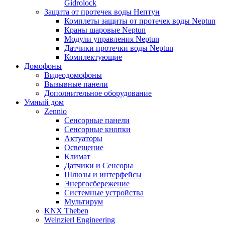
Gidrolock
Защита от протечек воды Нептун
Комплеты защиты от протечек воды Neptun
Краны шаровые Neptun
Модули управления Neptun
Датчики протечки воды Neptun
Комплектующие
Домофоны
Видеодомофоны
Вызывные панели
Дополнительное оборудование
Умный дом
Zennio
Сенсорные панели
Сенсорные кнопки
Актуаторы
Освещение
Климат
Датчики и Сенсоры
Шлюзы и интерфейсы
Энергосбережение
Системные устройства
Мультирум
KNX Theben
Weinzierl Engineering