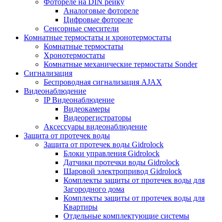
Фотореле на DIN рейку
Аналоговые фотореле
Цифровые фотореле
Сенсорные смесители
Комнатные термостаты и хронотермостаты
Комнатные термостаты
Хронотермостаты
Комнатные механические термостаты Sonder
Сигнализация
Беспроводная сигнализация AJAX
Видеонаблюдение
IP Видеонаблюдение
Видеокамеры
Видеорегистраторы
Аксессуары видеонаблюдение
Защита от протечек воды
Защита от протечек воды Gidrolock
Блоки управления Gidrolock
Датчики протечки воды Gidrolock
Шаровой электропривод Gidrolock
Комплекты защиты от протечек воды для
Загородного дома
Комплекты защиты от протечек воды для
Квартиры
Отдельные комплектующие системы