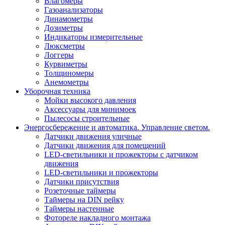
Влагомеры
Газоанализаторы
Динамометры
Дозиметры
Индикаторы измерительные
Люксметры
Логгеры
Курвиметры
Толщиномеры
Анемометры
Уборочная техника
Мойки высокого давления
Аксессуары для минимоек
Пылесосы строительные
Энергосбережение и автоматика. Управление светом.
Датчики движения уличные
Датчики движения для помещений
LED-светильники и прожекторы с датчиком
движения
LED-светильники и прожекторы
Датчики присутствия
Розеточные таймеры
Таймеры на DIN рейку
Таймеры настенные
Фотореле накладного монтажа