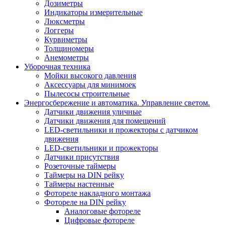
Дозиметры
Индикаторы измерительные
Люксметры
Логгеры
Курвиметры
Толщиномеры
Анемометры
Уборочная техника
Мойки высокого давления
Аксессуары для минимоек
Пылесосы строительные
Энергосбережение и автоматика. Управление светом.
Датчики движения уличные
Датчики движения для помещений
LED-светильники и прожекторы с датчиком
движения
LED-светильники и прожекторы
Датчики присутствия
Розеточные таймеры
Таймеры на DIN рейку
Таймеры настенные
Фотореле накладного монтажа
Фотореле на DIN рейку
Аналоговые фотореле
Цифровые фотореле