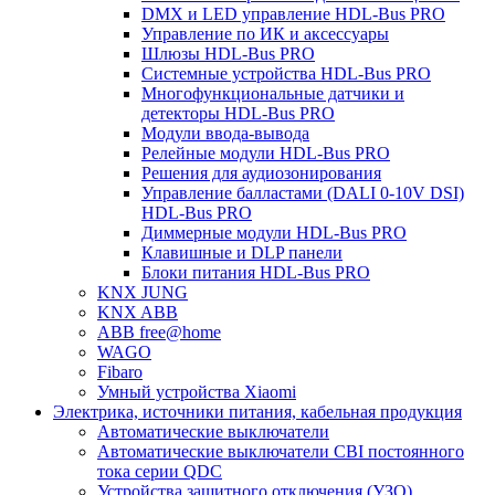
DMX и LED управление HDL-Bus PRO
Управление по ИК и аксессуары
Шлюзы HDL-Bus PRO
Системные устройства HDL-Bus PRO
Многофункциональные датчики и
детекторы HDL-Bus PRO
Модули ввода-вывода
Релейные модули HDL-Bus PRO
Решения для аудиозонирования
Управление балластами (DALI 0-10V DSI)
HDL-Bus PRO
Диммерные модули HDL-Bus PRO
Клавишные и DLP панели
Блоки питания HDL-Bus PRO
KNX JUNG
KNX ABB
ABB free@home
WAGO
Fibaro
Умный устройства Xiaomi
Электрика, источники питания, кабельная продукция
Автоматические выключатели
Автоматические выключатели CBI постоянного
тока серии QDC
Устройства защитного отключения (УЗО)