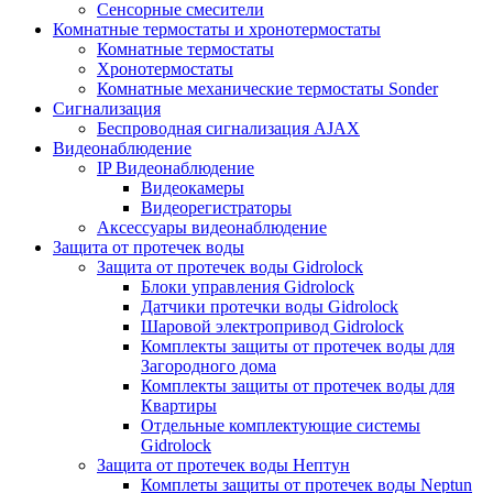
Сенсорные смесители
Комнатные термостаты и хронотермостаты
Комнатные термостаты
Хронотермостаты
Комнатные механические термостаты Sonder
Сигнализация
Беспроводная сигнализация AJAX
Видеонаблюдение
IP Видеонаблюдение
Видеокамеры
Видеорегистраторы
Аксессуары видеонаблюдение
Защита от протечек воды
Защита от протечек воды Gidrolock
Блоки управления Gidrolock
Датчики протечки воды Gidrolock
Шаровой электропривод Gidrolock
Комплекты защиты от протечек воды для
Загородного дома
Комплекты защиты от протечек воды для
Квартиры
Отдельные комплектующие системы
Gidrolock
Защита от протечек воды Нептун
Комплеты защиты от протечек воды Neptun