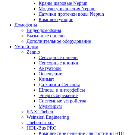
Краны шаровые Neptun
Модули управления Neptun
Датчики протечки воды Neptun
Комплектующие
Домофоны
Видеодомофоны
Вызывные панели
Дополнительное оборудование
Умный дом
Zennio
Сенсорные панели
Сенсорные кнопки
Актуаторы
Освещение
Климат
Датчики и Сенсоры
Шлюзы и интерфейсы
Энергосбережение
Системные устройства
Мультирум
KNX Theben
Weinzierl Engineering
Theben Luxor
HDL-Bus PRO
Комплексное решение для гостиниц HDL