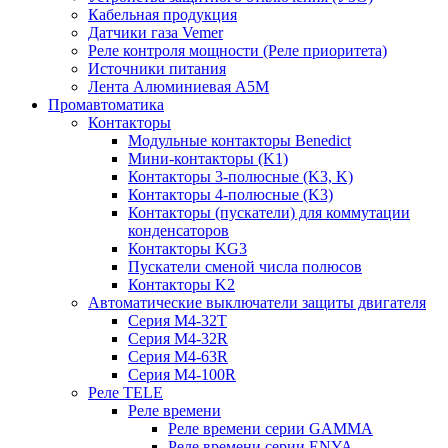
Кабельная продукция
Датчики газа Vemer
Реле контроля мощности (Реле приоритета)
Источники питания
Лента Алюминиевая А5М
Промавтоматика
Контакторы
Модульные контакторы Benedict
Мини-контакторы (K1)
Контакторы 3-полюсные (K3, K)
Контакторы 4-полюсные (K3)
Контакторы (пускатели) для коммутации
конденсаторов
Контакторы KG3
Пускатели сменой числа полюсов
Контакторы K2
Автоматические выключатели защиты двигателя
Серия M4-32T
Серия M4-32R
Серия M4-63R
Серия M4-100R
Реле TELE
Реле времени
Реле времени серии GAMMA
Реле времени серии ENYA