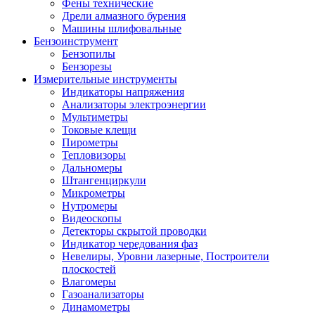
Фены технические
Дрели алмазного бурения
Машины шлифовальные
Бензоинструмент
Бензопилы
Бензорезы
Измерительные инструменты
Индикаторы напряжения
Анализаторы электроэнергии
Мультиметры
Токовые клещи
Пирометры
Тепловизоры
Дальномеры
Штангенциркули
Микрометры
Нутромеры
Видеоскопы
Детекторы скрытой проводки
Индикатор чередования фаз
Невелиры, Уровни лазерные, Построители
плоскостей
Влагомеры
Газоанализаторы
Динамометры