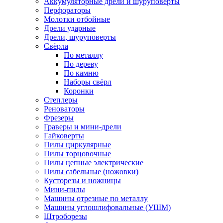
Аккумуляторные дрели и шуруповёрты
Перфораторы
Молотки отбойные
Дрели ударные
Дрели, шуруповерты
Свёрла
По металлу
По дереву
По камню
Наборы свёрл
Коронки
Степлеры
Реноваторы
Фрезеры
Граверы и мини-дрели
Гайковерты
Пилы циркулярные
Пилы торцовочные
Пилы цепные электрические
Пилы сабельные (ножовки)
Кусторезы и ножницы
Мини-пилы
Машины отрезные по металлу
Машины углошлифовальные (УШМ)
Штроборезы