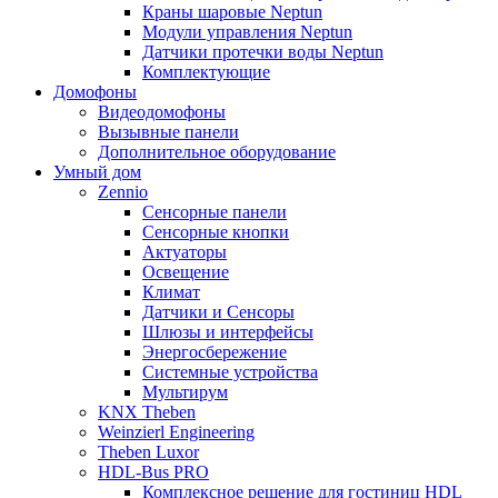
Краны шаровые Neptun
Модули управления Neptun
Датчики протечки воды Neptun
Комплектующие
Домофоны
Видеодомофоны
Вызывные панели
Дополнительное оборудование
Умный дом
Zennio
Сенсорные панели
Сенсорные кнопки
Актуаторы
Освещение
Климат
Датчики и Сенсоры
Шлюзы и интерфейсы
Энергосбережение
Системные устройства
Мультирум
KNX Theben
Weinzierl Engineering
Theben Luxor
HDL-Bus PRO
Комплексное решение для гостиниц HDL