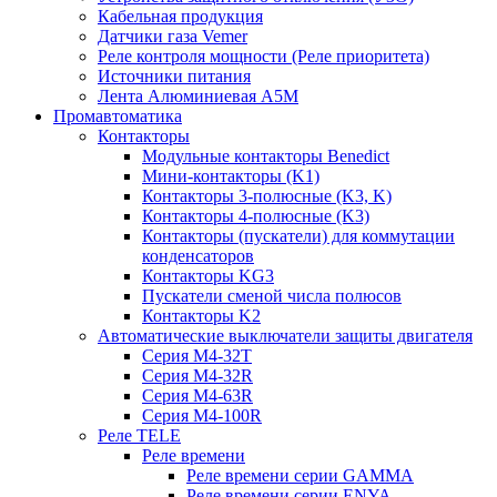
Кабельная продукция
Датчики газа Vemer
Реле контроля мощности (Реле приоритета)
Источники питания
Лента Алюминиевая А5М
Промавтоматика
Контакторы
Модульные контакторы Benedict
Мини-контакторы (K1)
Контакторы 3-полюсные (K3, K)
Контакторы 4-полюсные (K3)
Контакторы (пускатели) для коммутации
конденсаторов
Контакторы KG3
Пускатели сменой числа полюсов
Контакторы K2
Автоматические выключатели защиты двигателя
Серия M4-32T
Серия M4-32R
Серия M4-63R
Серия M4-100R
Реле TELE
Реле времени
Реле времени серии GAMMA
Реле времени серии ENYA