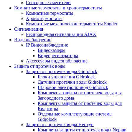
Сенсорные смесители
Комнатные термостаты и хронотермостаты
Комнатные термостаты
Хронотермостаты
Комнатные механические термостаты Sonder
Сигнализация
Беспроводная сигнализация AJAX
Видеонаблюдение
IP Видеонаблюдение
Видеокамеры
Видеорегистраторы
Аксессуары видеонаблюдение
Защита от протечек воды
Защита от протечек воды Gidrolock
Блоки управления Gidrolock
Датчики протечки воды Gidrolock
Шаровой электропривод Gidrolock
Комплекты защиты от протечек воды для
Загородного дома
Комплекты защиты от протечек воды для
Квартиры
Отдельные комплектующие системы
Gidrolock
Защита от протечек воды Нептун
Комплеты защиты от протечек воды Neptun