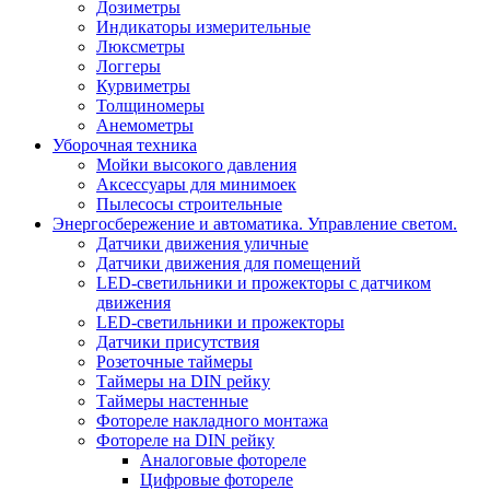
Дозиметры
Индикаторы измерительные
Люксметры
Логгеры
Курвиметры
Толщиномеры
Анемометры
Уборочная техника
Мойки высокого давления
Аксессуары для минимоек
Пылесосы строительные
Энергосбережение и автоматика. Управление светом.
Датчики движения уличные
Датчики движения для помещений
LED-светильники и прожекторы с датчиком
движения
LED-светильники и прожекторы
Датчики присутствия
Розеточные таймеры
Таймеры на DIN рейку
Таймеры настенные
Фотореле накладного монтажа
Фотореле на DIN рейку
Аналоговые фотореле
Цифровые фотореле