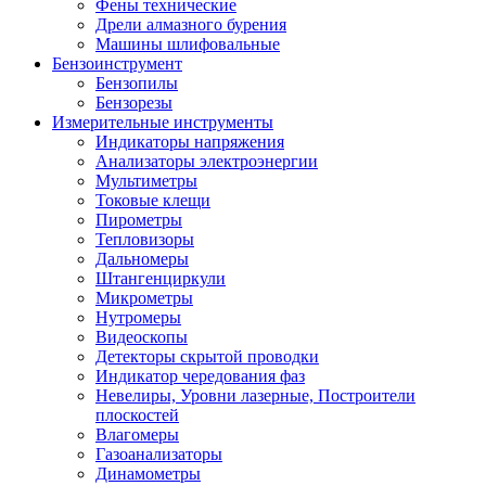
Фены технические
Дрели алмазного бурения
Машины шлифовальные
Бензоинструмент
Бензопилы
Бензорезы
Измерительные инструменты
Индикаторы напряжения
Анализаторы электроэнергии
Мультиметры
Токовые клещи
Пирометры
Тепловизоры
Дальномеры
Штангенциркули
Микрометры
Нутромеры
Видеоскопы
Детекторы скрытой проводки
Индикатор чередования фаз
Невелиры, Уровни лазерные, Построители
плоскостей
Влагомеры
Газоанализаторы
Динамометры