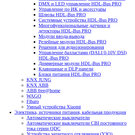
DMX и LED управление HDL-Bus PRO
Управление по ИК и аксессуары
Шлюзы HDL-Bus PRO
Системные устройства HDL-Bus PRO
Многофункциональные датчики и
детекторы HDL-Bus PRO
Модули ввода-вывода
Релейные модули HDL-Bus PRO
Решения для аудиозонирования
Управление балластами (DALI 0-10V DSI)
HDL-Bus PRO
Диммерные модули HDL-Bus PRO
Клавишные и DLP панели
Блоки питания HDL-Bus PRO
KNX JUNG
KNX ABB
ABB free@home
WAGO
Fibaro
Умный устройства Xiaomi
Электрика, источники питания, кабельная продукция
Автоматические выключатели
Автоматические выключатели CBI постоянного
тока серии QDC
Устройства защитного отключения (УЗО)