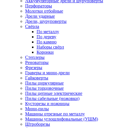
Аккумуляторные дрели и шуруповёрты
Перфораторы
Молотки отбойные
Дрели ударные
Дрели, шуруповерты
Свёрла
По металлу
По дереву
По камню
Наборы свёрл
Коронки
Степлеры
Реноваторы
Фрезеры
Граверы и мини-дрели
Гайковерты
Пилы циркулярные
Пилы торцовочные
Пилы цепные электрические
Пилы сабельные (ножовки)
Кусторезы и ножницы
Мини-пилы
Машины отрезные по металлу
Машины углошлифовальные (УШМ)
Штроборезы