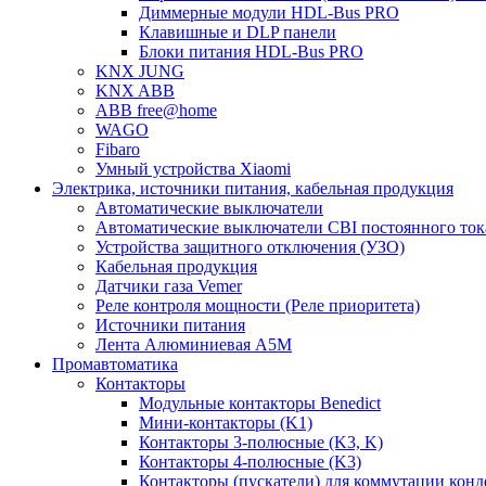
Диммерные модули HDL-Bus PRO
Клавишные и DLP панели
Блоки питания HDL-Bus PRO
KNX JUNG
KNX ABB
ABB free@home
WAGO
Fibaro
Умный устройства Xiaomi
Электрика, источники питания, кабельная продукция
Автоматические выключатели
Автоматические выключатели CBI постоянного то
Устройства защитного отключения (УЗО)
Кабельная продукция
Датчики газа Vemer
Реле контроля мощности (Реле приоритета)
Источники питания
Лента Алюминиевая А5М
Промавтоматика
Контакторы
Модульные контакторы Benedict
Мини-контакторы (K1)
Контакторы 3-полюсные (K3, K)
Контакторы 4-полюсные (K3)
Контакторы (пускатели) для коммутации конд