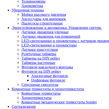
Толщиномеры
Анемометры
Уборочная техника
Мойки высокого давления
Аксессуары для минимоек
Пылесосы строительные
Энергосбережение и автоматика. Управление светом.
Датчики движения уличные
Датчики движения для помещений
LED-светильники и прожекторы с датчиком движе
LED-светильники и прожекторы
Датчики присутствия
Розеточные таймеры
Таймеры на DIN рейку
Таймеры настенные
Фотореле накладного монтажа
Фотореле на DIN рейку
Аналоговые фотореле
Цифровые фотореле
Сенсорные смесители
Комнатные термостаты и хронотермостаты
Комнатные термостаты
Хронотермостаты
Комнатные механические термостаты Sonder
Сигнализация