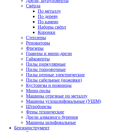
Дрели, шуруповерты
Свёрла
По металлу
По дереву
По камню
Наборы свёрл
Коронки
Степлеры
Реноваторы
Фрезеры
Граверы и мини-дрели
Гайковерты
Пилы циркулярные
Пилы торцовочные
Пилы цепные электрические
Пилы сабельные (ножовки)
Кусторезы и ножницы
Мини-пилы
Машины отрезные по металлу
Машины углошлифовальные (УШМ)
Штроборезы
Фены технические
Дрели алмазного бурения
Машины шлифовальные
Бензоинструмент