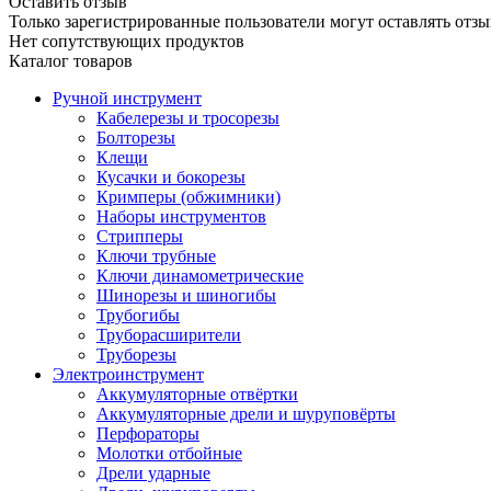
Оставить отзыв
Только зарегистрированные пользователи могут оставлять отзы
Нет сопутствующих продуктов
Каталог товаров
Ручной инструмент
Кабелерезы и тросорезы
Болторезы
Клещи
Кусачки и бокорезы
Кримперы (обжимники)
Наборы инструментов
Стрипперы
Ключи трубные
Ключи динамометрические
Шинорезы и шиногибы
Трубогибы
Труборасширители
Труборезы
Электроинструмент
Аккумуляторные отвёртки
Аккумуляторные дрели и шуруповёрты
Перфораторы
Молотки отбойные
Дрели ударные