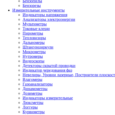
Бензопилы
Бензорезы
Измерительные инструменты
Индикаторы напряжения
Анализаторы электроэнергии
Мультиметры
Токовые клещи
Пирометры
Тепловизоры
Дальномеры
Штангенциркули
Микрометры
Нутромеры
Видеоскопы
Детекторы скрытой проводки
Индикатор чередования фаз
Невелиры, Уровни лазерные, Построители плоскос
Влагомеры
Газоанализаторы
Динамометры
Дозиметры
Индикаторы измерительные
Люксметры
Логгеры
Курвиметры