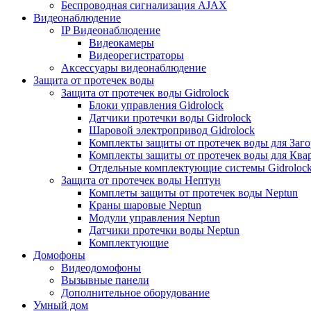
Беспроводная сигнализация AJAX
Видеонаблюдение
IP Видеонаблюдение
Видеокамеры
Видеорегистраторы
Аксессуары видеонаблюдение
Защита от протечек воды
Защита от протечек воды Gidrolock
Блоки управления Gidrolock
Датчики протечки воды Gidrolock
Шаровой электропривод Gidrolock
Комплекты защиты от протечек воды для Заг
Комплекты защиты от протечек воды для Ква
Отдельные комплектующие системы Gidroloc
Защита от протечек воды Нептун
Комплеты защиты от протечек воды Neptun
Краны шаровые Neptun
Модули управления Neptun
Датчики протечки воды Neptun
Комплектующие
Домофоны
Видеодомофоны
Вызывные панели
Дополнительное оборудование
Умный дом