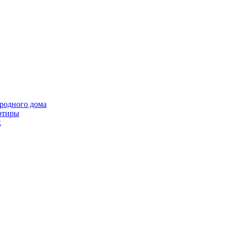
ородного дома
ртиры
k