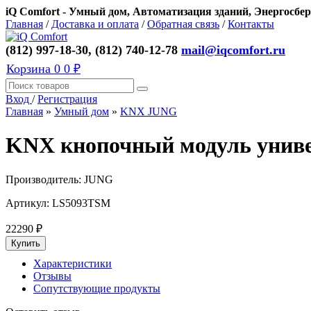
iQ Comfort - Умный дом, Автоматизация зданий, Энергосбер
Главная
/
Доставка и оплата
/
Обратная связь
/
Контакты
(812) 997-18-30, (812) 740-12-78
mail@iqcomfort.ru
Корзина
0
0 ₽
Вход
/
Регистрация
Главная
»
Умный дом
»
KNX JUNG
KNX кнопочный модуль унив
Производитель:
JUNG
Артикул:
LS5093TSM
22290
₽
Характеристики
Отзывы
Сопутствующие продукты