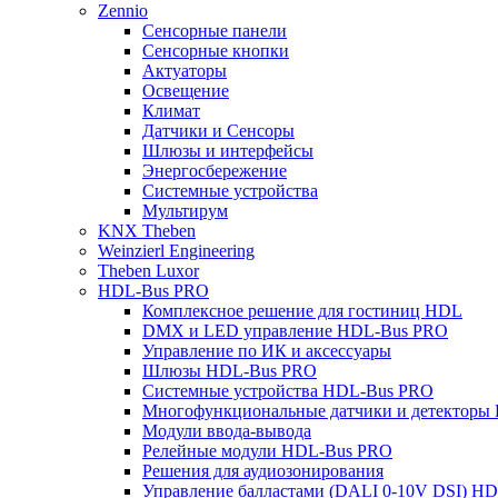
Zennio
Сенсорные панели
Сенсорные кнопки
Актуаторы
Освещение
Климат
Датчики и Сенсоры
Шлюзы и интерфейсы
Энергосбережение
Системные устройства
Мультирум
KNX Theben
Weinzierl Engineering
Theben Luxor
HDL-Bus PRO
Комплексное решение для гостиниц HDL
DMX и LED управление HDL-Bus PRO
Управление по ИК и аксессуары
Шлюзы HDL-Bus PRO
Системные устройства HDL-Bus PRO
Многофункциональные датчики и детекторы
Модули ввода-вывода
Релейные модули HDL-Bus PRO
Решения для аудиозонирования
Управление балластами (DALI 0-10V DSI) H