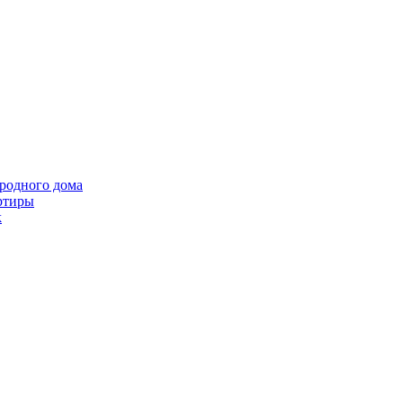
ородного дома
ртиры
k