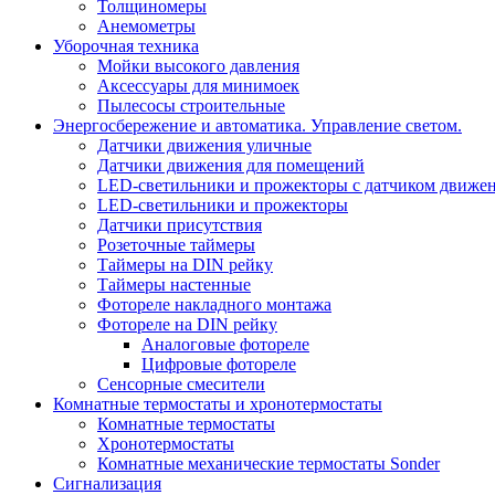
Толщиномеры
Анемометры
Уборочная техника
Мойки высокого давления
Аксессуары для минимоек
Пылесосы строительные
Энергосбережение и автоматика. Управление светом.
Датчики движения уличные
Датчики движения для помещений
LED-светильники и прожекторы с датчиком движе
LED-светильники и прожекторы
Датчики присутствия
Розеточные таймеры
Таймеры на DIN рейку
Таймеры настенные
Фотореле накладного монтажа
Фотореле на DIN рейку
Аналоговые фотореле
Цифровые фотореле
Сенсорные смесители
Комнатные термостаты и хронотермостаты
Комнатные термостаты
Хронотермостаты
Комнатные механические термостаты Sonder
Сигнализация