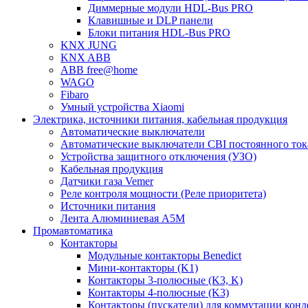
Диммерные модули HDL-Bus PRO
Клавишные и DLP панели
Блоки питания HDL-Bus PRO
KNX JUNG
KNX ABB
ABB free@home
WAGO
Fibaro
Умный устройства Xiaomi
Электрика, источники питания, кабельная продукция
Автоматические выключатели
Автоматические выключатели CBI постоянного то
Устройства защитного отключения (УЗО)
Кабельная продукция
Датчики газа Vemer
Реле контроля мощности (Реле приоритета)
Источники питания
Лента Алюминиевая А5М
Промавтоматика
Контакторы
Модульные контакторы Benedict
Мини-контакторы (K1)
Контакторы 3-полюсные (K3, K)
Контакторы 4-полюсные (K3)
Контакторы (пускатели) для коммутации конд