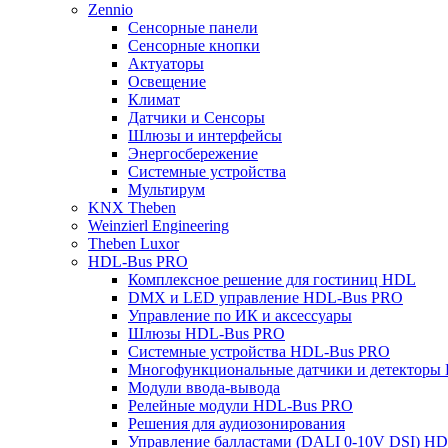
Zennio
Сенсорные панели
Сенсорные кнопки
Актуаторы
Освещение
Климат
Датчики и Сенсоры
Шлюзы и интерфейсы
Энергосбережение
Системные устройства
Мультирум
KNX Theben
Weinzierl Engineering
Theben Luxor
HDL-Bus PRO
Комплексное решение для гостиниц HDL
DMX и LED управление HDL-Bus PRO
Управление по ИК и аксессуары
Шлюзы HDL-Bus PRO
Системные устройства HDL-Bus PRO
Многофункциональные датчики и детекторы
Модули ввода-вывода
Релейные модули HDL-Bus PRO
Решения для аудиозонирования
Управление балластами (DALI 0-10V DSI) H