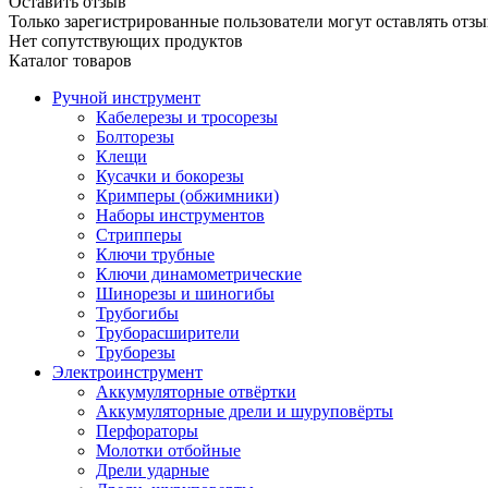
Оставить отзыв
Только зарегистрированные пользователи могут оставлять отзы
Нет сопутствующих продуктов
Каталог товаров
Ручной инструмент
Кабелерезы и тросорезы
Болторезы
Клещи
Кусачки и бокорезы
Кримперы (обжимники)
Наборы инструментов
Стрипперы
Ключи трубные
Ключи динамометрические
Шинорезы и шиногибы
Трубогибы
Труборасширители
Труборезы
Электроинструмент
Аккумуляторные отвёртки
Аккумуляторные дрели и шуруповёрты
Перфораторы
Молотки отбойные
Дрели ударные