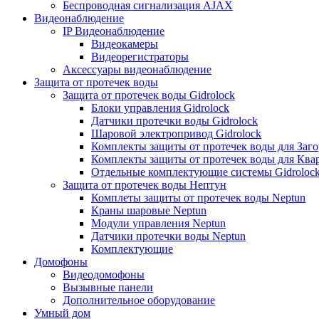
Беспроводная сигнализация AJAX
Видеонаблюдение
IP Видеонаблюдение
Видеокамеры
Видеорегистраторы
Аксессуары видеонаблюдение
Защита от протечек воды
Защита от протечек воды Gidrolock
Блоки управления Gidrolock
Датчики протечки воды Gidrolock
Шаровой электропривод Gidrolock
Комплекты защиты от протечек воды для Заг
Комплекты защиты от протечек воды для Ква
Отдельные комплектующие системы Gidroloc
Защита от протечек воды Нептун
Комплеты защиты от протечек воды Neptun
Краны шаровые Neptun
Модули управления Neptun
Датчики протечки воды Neptun
Комплектующие
Домофоны
Видеодомофоны
Вызывные панели
Дополнительное оборудование
Умный дом