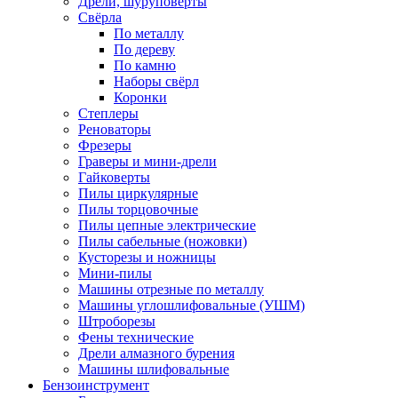
Дрели, шуруповерты
Свёрла
По металлу
По дереву
По камню
Наборы свёрл
Коронки
Степлеры
Реноваторы
Фрезеры
Граверы и мини-дрели
Гайковерты
Пилы циркулярные
Пилы торцовочные
Пилы цепные электрические
Пилы сабельные (ножовки)
Кусторезы и ножницы
Мини-пилы
Машины отрезные по металлу
Машины углошлифовальные (УШМ)
Штроборезы
Фены технические
Дрели алмазного бурения
Машины шлифовальные
Бензоинструмент