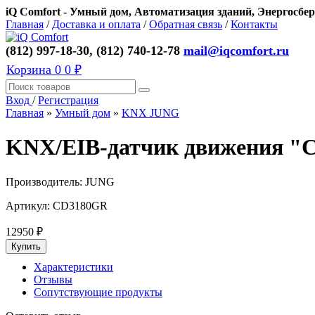
iQ Comfort - Умный дом, Автоматизация зданий, Энергосбер
Главная
/
Доставка и оплата
/
Обратная связь
/
Контакты
(812) 997-18-30, (812) 740-12-78
mail@iqcomfort.ru
Корзина
0
0 ₽
Вход
/
Регистрация
Главная
»
Умный дом
»
KNX JUNG
KNX/EIB-датчик движения "Ст
Производитель:
JUNG
Артикул:
CD3180GR
12950
₽
Характеристики
Отзывы
Сопутствующие продукты