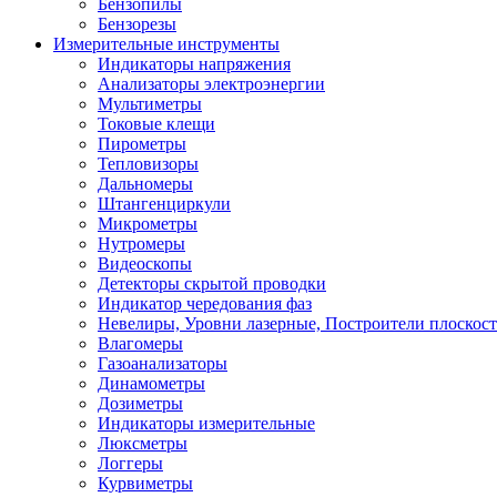
Бензопилы
Бензорезы
Измерительные инструменты
Индикаторы напряжения
Анализаторы электроэнергии
Мультиметры
Токовые клещи
Пирометры
Тепловизоры
Дальномеры
Штангенциркули
Микрометры
Нутромеры
Видеоскопы
Детекторы скрытой проводки
Индикатор чередования фаз
Невелиры, Уровни лазерные, Построители плоскос
Влагомеры
Газоанализаторы
Динамометры
Дозиметры
Индикаторы измерительные
Люксметры
Логгеры
Курвиметры