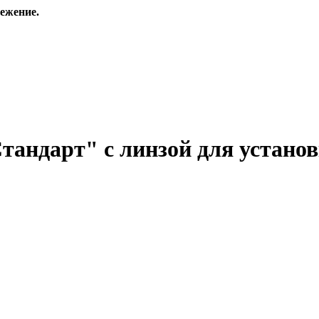
ежение.
андарт" с линзой для установк