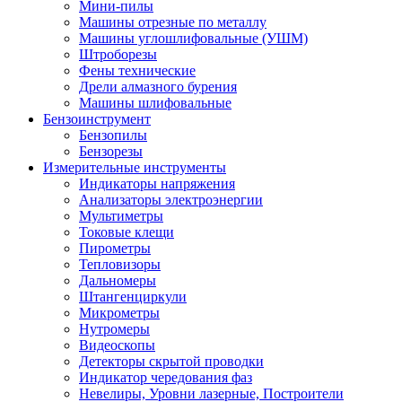
Мини-пилы
Машины отрезные по металлу
Машины углошлифовальные (УШМ)
Штроборезы
Фены технические
Дрели алмазного бурения
Машины шлифовальные
Бензоинструмент
Бензопилы
Бензорезы
Измерительные инструменты
Индикаторы напряжения
Анализаторы электроэнергии
Мультиметры
Токовые клещи
Пирометры
Тепловизоры
Дальномеры
Штангенциркули
Микрометры
Нутромеры
Видеоскопы
Детекторы скрытой проводки
Индикатор чередования фаз
Невелиры, Уровни лазерные, Построители