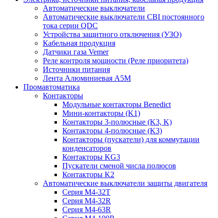
Автоматические выключатели
Автоматические выключатели CBI постоянного
тока серии QDC
Устройства защитного отключения (УЗО)
Кабельная продукция
Датчики газа Vemer
Реле контроля мощности (Реле приоритета)
Источники питания
Лента Алюминиевая А5М
Промавтоматика
Контакторы
Модульные контакторы Benedict
Мини-контакторы (K1)
Контакторы 3-полюсные (K3, K)
Контакторы 4-полюсные (K3)
Контакторы (пускатели) для коммутации
конденсаторов
Контакторы KG3
Пускатели сменой числа полюсов
Контакторы K2
Автоматические выключатели защиты двигателя
Серия M4-32T
Серия M4-32R
Серия M4-63R