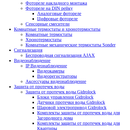
Фотореле накладного монтажа
Фотореле на DIN рейку
Аналоговые фотореле
Цифровые фотореле
Сенсорные смесители
Комнатные термостаты и хронотермостаты
Комнатные термостаты
Хронотермостаты
Комнатные механические термостаты Sonder
Сигнализация
Беспроводная сигнализация AJAX
Видеонаблюдение
IP Видеонаблюдение
Видеокамеры
Видеорегистраторы
Аксессуары видеонаблюдение
Защита от протечек воды
Защита от протечек воды Gidrolock
Блоки управления Gidrolock
Датчики протечки воды Gidrolock
Шаровой электропривод Gidrolock
Комплекты защиты от протечек воды для
Загородного дома
Комплекты защиты от протечек воды для
Квартиры