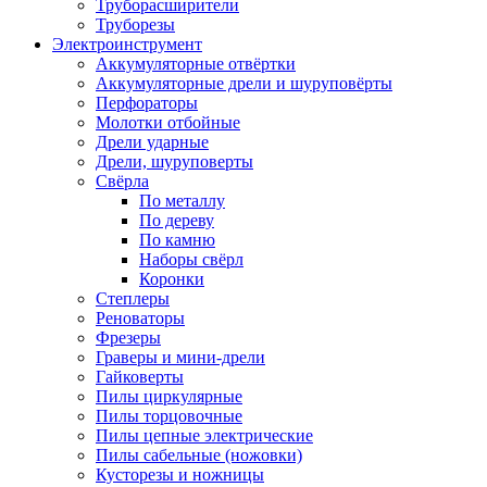
Труборасширители
Труборезы
Электроинструмент
Аккумуляторные отвёртки
Аккумуляторные дрели и шуруповёрты
Перфораторы
Молотки отбойные
Дрели ударные
Дрели, шуруповерты
Свёрла
По металлу
По дереву
По камню
Наборы свёрл
Коронки
Степлеры
Реноваторы
Фрезеры
Граверы и мини-дрели
Гайковерты
Пилы циркулярные
Пилы торцовочные
Пилы цепные электрические
Пилы сабельные (ножовки)
Кусторезы и ножницы