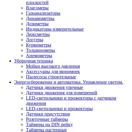
плоскостей
Влагомеры
Газоанализаторы
Динамометры
Дозиметры
Индикаторы измерительные
Люксметры
Логгеры
Курвиметры
Толщиномеры
Анемометры
Уборочная техника
Мойки высокого давления
Аксессуары для минимоек
Пылесосы строительные
Энергосбережение и автоматика. Управление светом.
Датчики движения уличные
Датчики движения для помещений
LED-светильники и прожекторы с датчиком
движения
LED-светильники и прожекторы
Датчики присутствия
Розеточные таймеры
Таймеры на DIN рейку
Таймеры настенные