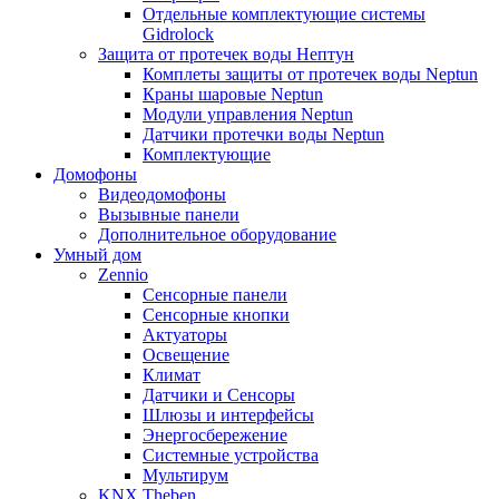
Отдельные комплектующие системы
Gidrolock
Защита от протечек воды Нептун
Комплеты защиты от протечек воды Neptun
Краны шаровые Neptun
Модули управления Neptun
Датчики протечки воды Neptun
Комплектующие
Домофоны
Видеодомофоны
Вызывные панели
Дополнительное оборудование
Умный дом
Zennio
Сенсорные панели
Сенсорные кнопки
Актуаторы
Освещение
Климат
Датчики и Сенсоры
Шлюзы и интерфейсы
Энергосбережение
Системные устройства
Мультирум
KNX Theben