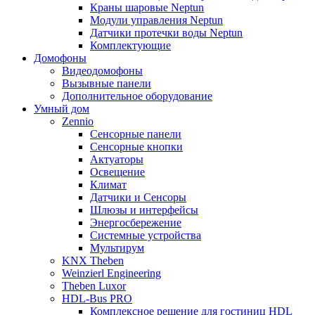
Краны шаровые Neptun
Модули управления Neptun
Датчики протечки воды Neptun
Комплектующие
Домофоны
Видеодомофоны
Вызывные панели
Дополнительное оборудование
Умный дом
Zennio
Сенсорные панели
Сенсорные кнопки
Актуаторы
Освещение
Климат
Датчики и Сенсоры
Шлюзы и интерфейсы
Энергосбережение
Системные устройства
Мультирум
KNX Theben
Weinzierl Engineering
Theben Luxor
HDL-Bus PRO
Комплексное решение для гостиниц HDL