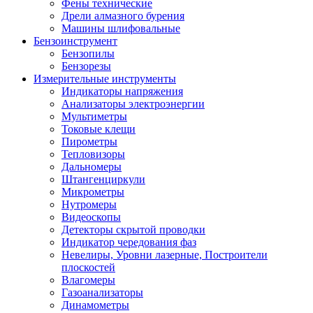
Фены технические
Дрели алмазного бурения
Машины шлифовальные
Бензоинструмент
Бензопилы
Бензорезы
Измерительные инструменты
Индикаторы напряжения
Анализаторы электроэнергии
Мультиметры
Токовые клещи
Пирометры
Тепловизоры
Дальномеры
Штангенциркули
Микрометры
Нутромеры
Видеоскопы
Детекторы скрытой проводки
Индикатор чередования фаз
Невелиры, Уровни лазерные, Построители
плоскостей
Влагомеры
Газоанализаторы
Динамометры