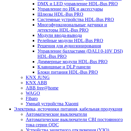
DMX и LED управление HDL-Bus PRO
Управление по ИК и аксессуары
Шлюзы HDL-Bus PRO
Системные устройства HDL-Bus PRO
Многофункциональные датчики и
детекторы HDL-Bus PRO
Модули ввода-вывода
Релейные модули HDL-Bus PRO
Решения для аудиозонирования
Управление балластами (DALI 0-10V DSI)
HDL-Bus PRO
Диммерные модули HDL-Bus PRO
Клавишные и DLP панели
Блоки питания HDL-Bus PRO
KNX JUNG
KNX ABB
ABB free@home
WAGO
Fibaro
Умный устройства Xiaomi
Электрика, источники питания, кабельная продукция
Автоматические выключатели
Автоматические выключатели CBI постоянного
тока серии QDC
Устройства защитного отключения (УЗО)