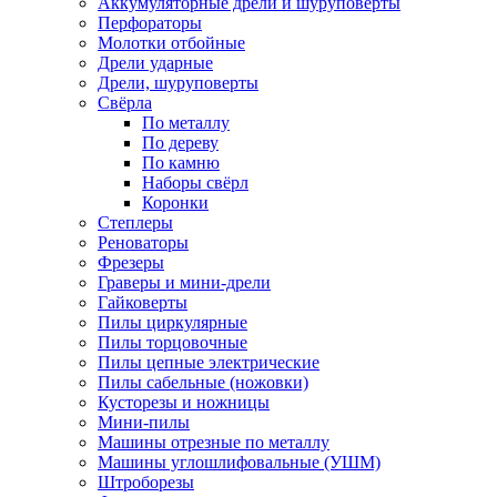
Аккумуляторные дрели и шуруповёрты
Перфораторы
Молотки отбойные
Дрели ударные
Дрели, шуруповерты
Свёрла
По металлу
По дереву
По камню
Наборы свёрл
Коронки
Степлеры
Реноваторы
Фрезеры
Граверы и мини-дрели
Гайковерты
Пилы циркулярные
Пилы торцовочные
Пилы цепные электрические
Пилы сабельные (ножовки)
Кусторезы и ножницы
Мини-пилы
Машины отрезные по металлу
Машины углошлифовальные (УШМ)
Штроборезы