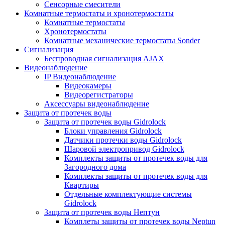
Сенсорные смесители
Комнатные термостаты и хронотермостаты
Комнатные термостаты
Хронотермостаты
Комнатные механические термостаты Sonder
Сигнализация
Беспроводная сигнализация AJAX
Видеонаблюдение
IP Видеонаблюдение
Видеокамеры
Видеорегистраторы
Аксессуары видеонаблюдение
Защита от протечек воды
Защита от протечек воды Gidrolock
Блоки управления Gidrolock
Датчики протечки воды Gidrolock
Шаровой электропривод Gidrolock
Комплекты защиты от протечек воды для
Загородного дома
Комплекты защиты от протечек воды для
Квартиры
Отдельные комплектующие системы
Gidrolock
Защита от протечек воды Нептун
Комплеты защиты от протечек воды Neptun