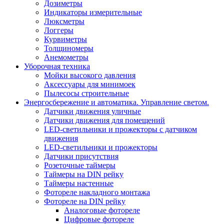
Дозиметры
Индикаторы измерительные
Люксметры
Логгеры
Курвиметры
Толщиномеры
Анемометры
Уборочная техника
Мойки высокого давления
Аксессуары для минимоек
Пылесосы строительные
Энергосбережение и автоматика. Управление светом.
Датчики движения уличные
Датчики движения для помещений
LED-светильники и прожекторы с датчиком
движения
LED-светильники и прожекторы
Датчики присутствия
Розеточные таймеры
Таймеры на DIN рейку
Таймеры настенные
Фотореле накладного монтажа
Фотореле на DIN рейку
Аналоговые фотореле
Цифровые фотореле