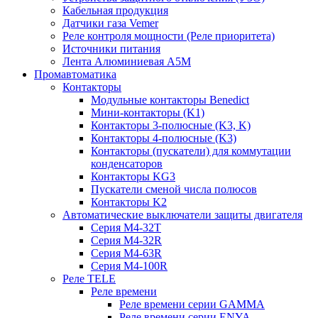
Кабельная продукция
Датчики газа Vemer
Реле контроля мощности (Реле приоритета)
Источники питания
Лента Алюминиевая А5М
Промавтоматика
Контакторы
Модульные контакторы Benedict
Мини-контакторы (K1)
Контакторы 3-полюсные (K3, K)
Контакторы 4-полюсные (K3)
Контакторы (пускатели) для коммутации
конденсаторов
Контакторы KG3
Пускатели сменой числа полюсов
Контакторы K2
Автоматические выключатели защиты двигателя
Серия M4-32T
Серия M4-32R
Серия M4-63R
Серия M4-100R
Реле TELE
Реле времени
Реле времени серии GAMMA
Реле времени серии ENYA