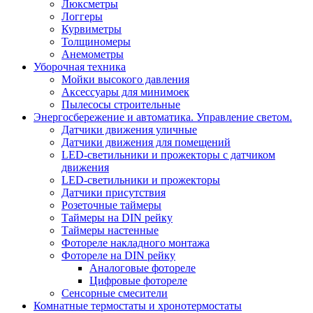
Люксметры
Логгеры
Курвиметры
Толщиномеры
Анемометры
Уборочная техника
Мойки высокого давления
Аксессуары для минимоек
Пылесосы строительные
Энергосбережение и автоматика. Управление светом.
Датчики движения уличные
Датчики движения для помещений
LED-светильники и прожекторы с датчиком
движения
LED-светильники и прожекторы
Датчики присутствия
Розеточные таймеры
Таймеры на DIN рейку
Таймеры настенные
Фотореле накладного монтажа
Фотореле на DIN рейку
Аналоговые фотореле
Цифровые фотореле
Сенсорные смесители
Комнатные термостаты и хронотермостаты