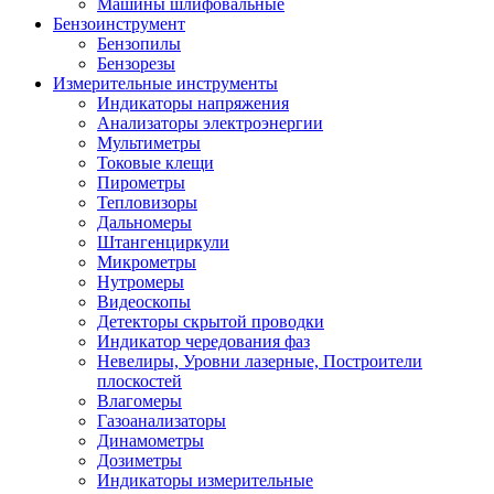
Машины шлифовальные
Бензоинструмент
Бензопилы
Бензорезы
Измерительные инструменты
Индикаторы напряжения
Анализаторы электроэнергии
Мультиметры
Токовые клещи
Пирометры
Тепловизоры
Дальномеры
Штангенциркули
Микрометры
Нутромеры
Видеоскопы
Детекторы скрытой проводки
Индикатор чередования фаз
Невелиры, Уровни лазерные, Построители
плоскостей
Влагомеры
Газоанализаторы
Динамометры
Дозиметры
Индикаторы измерительные