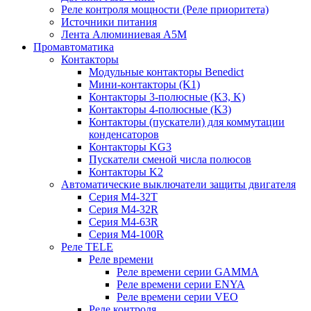
Реле контроля мощности (Реле приоритета)
Источники питания
Лента Алюминиевая А5М
Промавтоматика
Контакторы
Модульные контакторы Benedict
Мини-контакторы (K1)
Контакторы 3-полюсные (K3, K)
Контакторы 4-полюсные (K3)
Контакторы (пускатели) для коммутации
конденсаторов
Контакторы KG3
Пускатели сменой числа полюсов
Контакторы K2
Автоматические выключатели защиты двигателя
Серия M4-32T
Серия M4-32R
Серия M4-63R
Серия M4-100R
Реле TELE
Реле времени
Реле времени серии GAMMA
Реле времени серии ENYA
Реле времени серии VEO
Реле контроля