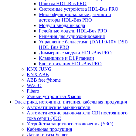
Шлюзы HDL-Bus PRO
Системные устройства HDL-Bus PRO
Многофункциональные датчики и
детекторы HDL-Bus PRO
Модули ввода-вывода
Релейные модули HDL-Bus PRO
Решения для аудиозонирования
Управление балластами (DALI 0-10V DSI)
HDL-Bus PRO
Диммерные модули HDL-Bus PRO
Клавишные и DLP панели
Блоки питания HDL-Bus PRO
KNX JUNG
KNX ABB
ABB free@home
WAGO
Fibaro
Умный устройства Xiaomi
Электрика, источники питания, кабельная продукция
Автоматические выключатели
Автоматические выключатели CBI постоянного
тока серии QDC
Устройства защитного отключения (УЗО)
Кабельная продукция
Датчики газа Vemer