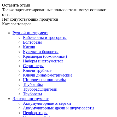
Оставить отзыв
Только зарегистрированные пользователи могут оставлять
отзывы.
Нет сопутствующих продуктов
Каталог товаров
Ручной инструмент
Кабелерезы и тросорезы
Болторезы
Клещи
Кусачки и бокорезы
Кримперы (обжимники)
Наборы инструментов
Стрипперы
Ключи трубные
Ключи динамометрические
Шинорезы и шиногибы
Трубогибы
Труборасширители
Труборезы
Электроинструмент
Аккумуляторные отвёртки
Аккумуляторные дрели и шуруповёрты
Перфораторы