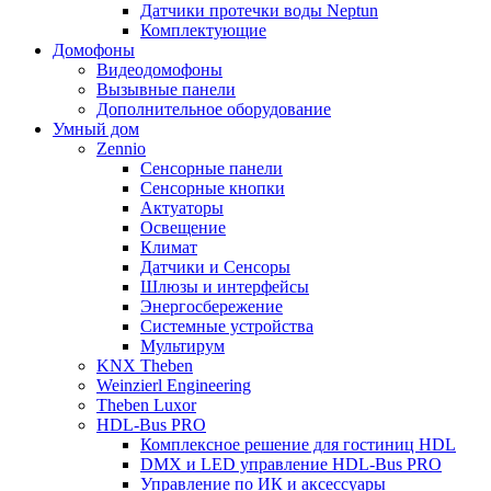
Датчики протечки воды Neptun
Комплектующие
Домофоны
Видеодомофоны
Вызывные панели
Дополнительное оборудование
Умный дом
Zennio
Сенсорные панели
Сенсорные кнопки
Актуаторы
Освещение
Климат
Датчики и Сенсоры
Шлюзы и интерфейсы
Энергосбережение
Системные устройства
Мультирум
KNX Theben
Weinzierl Engineering
Theben Luxor
HDL-Bus PRO
Комплексное решение для гостиниц HDL
DMX и LED управление HDL-Bus PRO
Управление по ИК и аксессуары