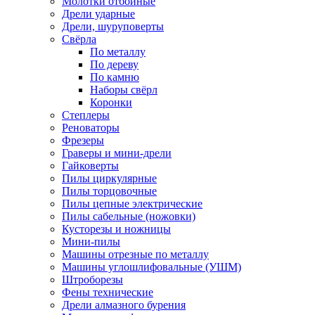
Молотки отбойные
Дрели ударные
Дрели, шуруповерты
Свёрла
По металлу
По дереву
По камню
Наборы свёрл
Коронки
Степлеры
Реноваторы
Фрезеры
Граверы и мини-дрели
Гайковерты
Пилы циркулярные
Пилы торцовочные
Пилы цепные электрические
Пилы сабельные (ножовки)
Кусторезы и ножницы
Мини-пилы
Машины отрезные по металлу
Машины углошлифовальные (УШМ)
Штроборезы
Фены технические
Дрели алмазного бурения