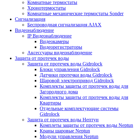
Комнатные термостаты
Хронотермостаты
Комнатные механические термостаты Sonder
Сигнализация
Беспроводная сигнализация AJAX
Видеонаблюдение
IP Видеонаблюдение
Видеокамеры
Видеорегистраторы
Аксессуары видеонаблюдение
Защита от протечек воды
Защита от протечек воды Gidrolock
Блоки управления Gidrolock
Датчики протечки воды Gidrolock
Шаровой электропривод Gidrolock
Комплекты защиты от протечек воды для
Загородного дома
Комплекты защиты от протечек воды для
Квартиры
Отдельные комплектующие системы
Gidrolock
Защита от протечек воды Нептун
Комплеты защиты от протечек воды Neptun
Краны шаровые Neptun
Модули управления Neptun