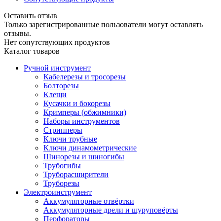
Оставить отзыв
Только зарегистрированные пользователи могут оставлять
отзывы.
Нет сопутствующих продуктов
Каталог товаров
Ручной инструмент
Кабелерезы и тросорезы
Болторезы
Клещи
Кусачки и бокорезы
Кримперы (обжимники)
Наборы инструментов
Стрипперы
Ключи трубные
Ключи динамометрические
Шинорезы и шиногибы
Трубогибы
Труборасширители
Труборезы
Электроинструмент
Аккумуляторные отвёртки
Аккумуляторные дрели и шуруповёрты
Перфораторы