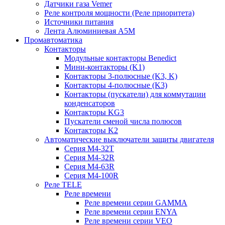
Датчики газа Vemer
Реле контроля мощности (Реле приоритета)
Источники питания
Лента Алюминиевая А5М
Промавтоматика
Контакторы
Модульные контакторы Benedict
Мини-контакторы (K1)
Контакторы 3-полюсные (K3, K)
Контакторы 4-полюсные (K3)
Контакторы (пускатели) для коммутации
конденсаторов
Контакторы KG3
Пускатели сменой числа полюсов
Контакторы K2
Автоматические выключатели защиты двигателя
Серия M4-32T
Серия M4-32R
Серия M4-63R
Серия M4-100R
Реле TELE
Реле времени
Реле времени серии GAMMA
Реле времени серии ENYA
Реле времени серии VEO