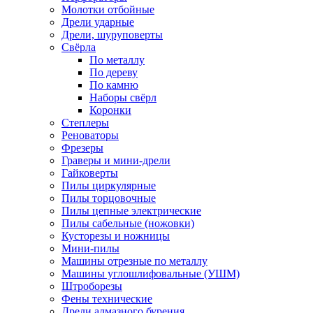
Молотки отбойные
Дрели ударные
Дрели, шуруповерты
Свёрла
По металлу
По дереву
По камню
Наборы свёрл
Коронки
Степлеры
Реноваторы
Фрезеры
Граверы и мини-дрели
Гайковерты
Пилы циркулярные
Пилы торцовочные
Пилы цепные электрические
Пилы сабельные (ножовки)
Кусторезы и ножницы
Мини-пилы
Машины отрезные по металлу
Машины углошлифовальные (УШМ)
Штроборезы
Фены технические
Дрели алмазного бурения