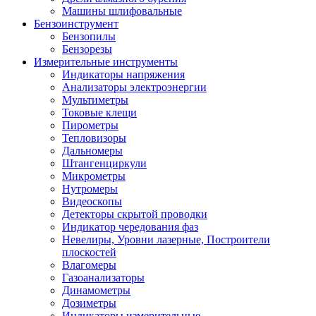
Машины шлифовальные
Бензоинструмент
Бензопилы
Бензорезы
Измерительные инструменты
Индикаторы напряжения
Анализаторы электроэнергии
Мультиметры
Токовые клещи
Пирометры
Тепловизоры
Дальномеры
Штангенциркули
Микрометры
Нутромеры
Видеоскопы
Детекторы скрытой проводки
Индикатор чередования фаз
Невелиры, Уровни лазерные, Построители
плоскостей
Влагомеры
Газоанализаторы
Динамометры
Дозиметры
Индикаторы измерительные