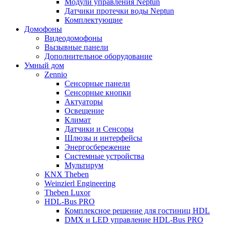
Модули управления Neptun
Датчики протечки воды Neptun
Комплектующие
Домофоны
Видеодомофоны
Вызывные панели
Дополнительное оборудование
Умный дом
Zennio
Сенсорные панели
Сенсорные кнопки
Актуаторы
Освещение
Климат
Датчики и Сенсоры
Шлюзы и интерфейсы
Энергосбережение
Системные устройства
Мультирум
KNX Theben
Weinzierl Engineering
Theben Luxor
HDL-Bus PRO
Комплексное решение для гостиниц HDL
DMX и LED управление HDL-Bus PRO