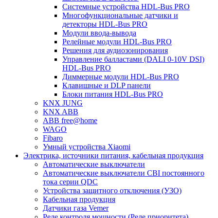
Системные устройства HDL-Bus PRO
Многофункциональные датчики и
детекторы HDL-Bus PRO
Модули ввода-вывода
Релейные модули HDL-Bus PRO
Решения для аудиозонирования
Управление балластами (DALI 0-10V DSI)
HDL-Bus PRO
Диммерные модули HDL-Bus PRO
Клавишные и DLP панели
Блоки питания HDL-Bus PRO
KNX JUNG
KNX ABB
ABB free@home
WAGO
Fibaro
Умный устройства Xiaomi
Электрика, источники питания, кабельная продукция
Автоматические выключатели
Автоматические выключатели CBI постоянного
тока серии QDC
Устройства защитного отключения (УЗО)
Кабельная продукция
Датчики газа Vemer
Реле контроля мощности (Реле приоритета)