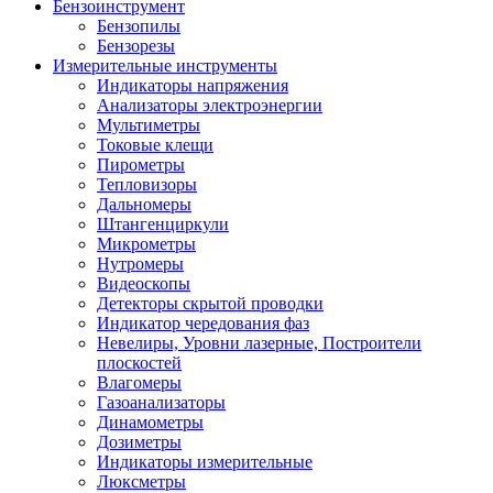
Бензоинструмент
Бензопилы
Бензорезы
Измерительные инструменты
Индикаторы напряжения
Анализаторы электроэнергии
Мультиметры
Токовые клещи
Пирометры
Тепловизоры
Дальномеры
Штангенциркули
Микрометры
Нутромеры
Видеоскопы
Детекторы скрытой проводки
Индикатор чередования фаз
Невелиры, Уровни лазерные, Построители
плоскостей
Влагомеры
Газоанализаторы
Динамометры
Дозиметры
Индикаторы измерительные
Люксметры