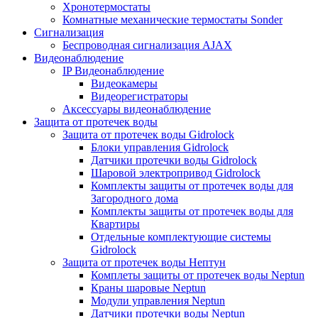
Хронотермостаты
Комнатные механические термостаты Sonder
Сигнализация
Беспроводная сигнализация AJAX
Видеонаблюдение
IP Видеонаблюдение
Видеокамеры
Видеорегистраторы
Аксессуары видеонаблюдение
Защита от протечек воды
Защита от протечек воды Gidrolock
Блоки управления Gidrolock
Датчики протечки воды Gidrolock
Шаровой электропривод Gidrolock
Комплекты защиты от протечек воды для
Загородного дома
Комплекты защиты от протечек воды для
Квартиры
Отдельные комплектующие системы
Gidrolock
Защита от протечек воды Нептун
Комплеты защиты от протечек воды Neptun
Краны шаровые Neptun
Модули управления Neptun
Датчики протечки воды Neptun