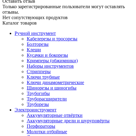
Оставить отзыв
Только зарегистрированные пользователи могут оставлять
отзывы.
Нет сопутствующих продуктов
Каталог товаров
Ручной инструмент
Кабелерезы и тросорезы
Болторезы
Клещи
Кусачки и бокорезы
Кримперы (обжимники)
Наборы инструментов
Стрипперы
Ключи трубные
Ключи динамометрические
Шинорезы и шиногибы
Трубогибы
Труборасширители
Труборезы
Электроинструмент
Аккумуляторные отвёртки
Аккумуляторные дрели и шуруповёрты
Перфораторы
Молотки отбойные