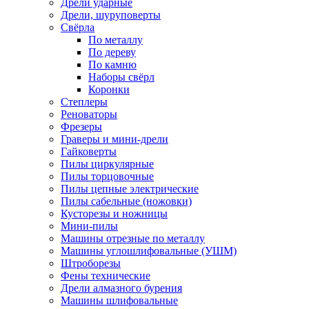
Дрели ударные
Дрели, шуруповерты
Свёрла
По металлу
По дереву
По камню
Наборы свёрл
Коронки
Степлеры
Реноваторы
Фрезеры
Граверы и мини-дрели
Гайковерты
Пилы циркулярные
Пилы торцовочные
Пилы цепные электрические
Пилы сабельные (ножовки)
Кусторезы и ножницы
Мини-пилы
Машины отрезные по металлу
Машины углошлифовальные (УШМ)
Штроборезы
Фены технические
Дрели алмазного бурения
Машины шлифовальные