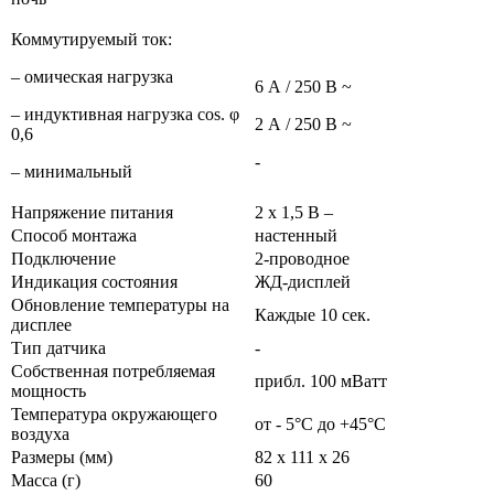
Коммутируемый ток:
– омическая нагрузка
6 А / 250 В ~
– индуктивная нагрузка cos. φ
2 А / 250 В ~
0,6
-
– минимальный
Напряжение питания
2 х 1,5 В –
Способ монтажа
настенный
Подключение
2-проводное
Индикация состояния
ЖД-дисплей
Обновление температуры на
Каждые 10 сек.
дисплее
Тип датчика
-
Собственная потребляемая
прибл. 100 мВатт
мощность
Температура окружающего
от - 5°C до +45°C
воздуха
Размеры (мм)
82 x 111 x 26
Масса (г)
60