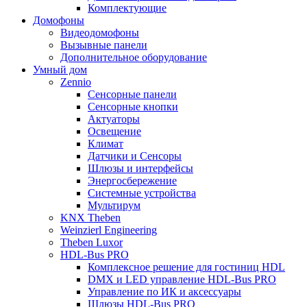
Комплектующие
Домофоны
Видеодомофоны
Вызывные панели
Дополнительное оборудование
Умный дом
Zennio
Сенсорные панели
Сенсорные кнопки
Актуаторы
Освещение
Климат
Датчики и Сенсоры
Шлюзы и интерфейсы
Энергосбережение
Системные устройства
Мультирум
KNX Theben
Weinzierl Engineering
Theben Luxor
HDL-Bus PRO
Комплексное решение для гостиниц HDL
DMX и LED управление HDL-Bus PRO
Управление по ИК и аксессуары
Шлюзы HDL-Bus PRO