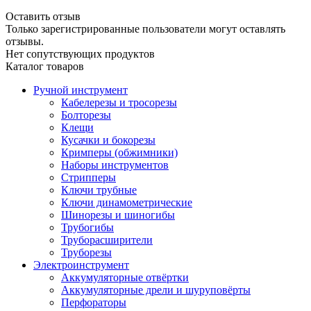
Оставить отзыв
Только зарегистрированные пользователи могут оставлять
отзывы.
Нет сопутствующих продуктов
Каталог товаров
Ручной инструмент
Кабелерезы и тросорезы
Болторезы
Клещи
Кусачки и бокорезы
Кримперы (обжимники)
Наборы инструментов
Стрипперы
Ключи трубные
Ключи динамометрические
Шинорезы и шиногибы
Трубогибы
Труборасширители
Труборезы
Электроинструмент
Аккумуляторные отвёртки
Аккумуляторные дрели и шуруповёрты
Перфораторы