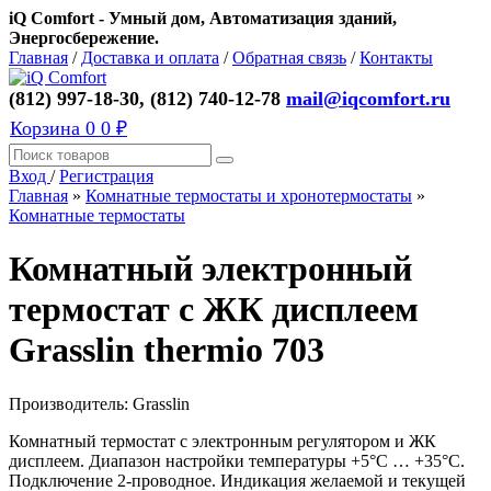
iQ Comfort - Умный дом, Автоматизация зданий,
Энергосбережение.
Главная
/
Доставка и оплата
/
Обратная связь
/
Контакты
(812) 997-18-30, (812) 740-12-78
mail@iqcomfort.ru
Корзина
0
0 ₽
Вход
/
Регистрация
Главная
»
Комнатные термостаты и хронотермостаты
»
Комнатные термостаты
Комнатный электронный
термостат с ЖК дисплеем
Grasslin thermio 703
Производитель:
Grasslin
Комнатный термостат с электронным регулятором и ЖК
дисплеем. Диапазон настройки температуры +5°C … +35°C.
Подключение 2-проводное. Индикация желаемой и текущей