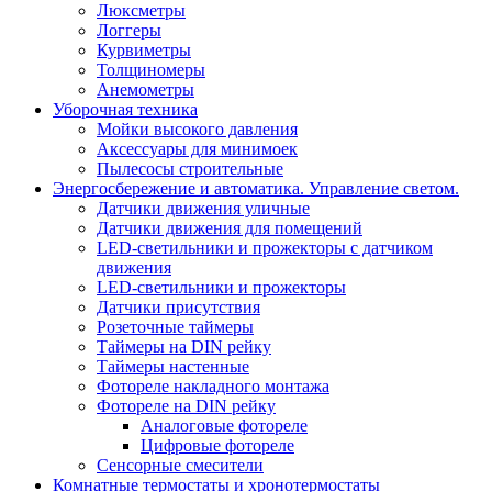
Люксметры
Логгеры
Курвиметры
Толщиномеры
Анемометры
Уборочная техника
Мойки высокого давления
Аксессуары для минимоек
Пылесосы строительные
Энергосбережение и автоматика. Управление светом.
Датчики движения уличные
Датчики движения для помещений
LED-светильники и прожекторы с датчиком
движения
LED-светильники и прожекторы
Датчики присутствия
Розеточные таймеры
Таймеры на DIN рейку
Таймеры настенные
Фотореле накладного монтажа
Фотореле на DIN рейку
Аналоговые фотореле
Цифровые фотореле
Сенсорные смесители
Комнатные термостаты и хронотермостаты