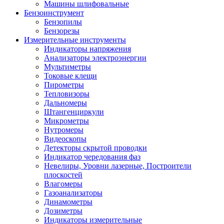
Машины шлифовальные
Бензоинструмент
Бензопилы
Бензорезы
Измерительные инструменты
Индикаторы напряжения
Анализаторы электроэнергии
Мультиметры
Токовые клещи
Пирометры
Тепловизоры
Дальномеры
Штангенциркули
Микрометры
Нутромеры
Видеоскопы
Детекторы скрытой проводки
Индикатор чередования фаз
Невелиры, Уровни лазерные, Построители
плоскостей
Влагомеры
Газоанализаторы
Динамометры
Дозиметры
Индикаторы измерительные