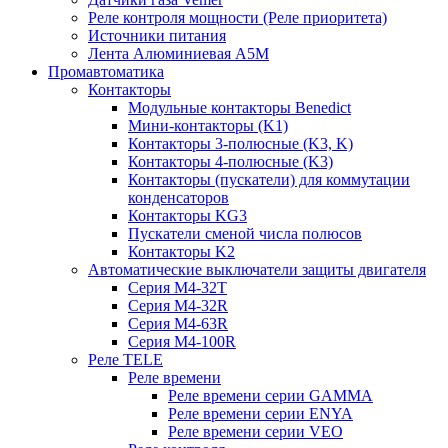
Реле контроля мощности (Реле приоритета)
Источники питания
Лента Алюминиевая А5М
Промавтоматика
Контакторы
Модульные контакторы Benedict
Мини-контакторы (K1)
Контакторы 3-полюсные (K3, K)
Контакторы 4-полюсные (K3)
Контакторы (пускатели) для коммутации
конденсаторов
Контакторы KG3
Пускатели сменой числа полюсов
Контакторы K2
Автоматические выключатели защиты двигателя
Серия M4-32T
Серия M4-32R
Серия M4-63R
Серия M4-100R
Реле TELE
Реле времени
Реле времени серии GAMMA
Реле времени серии ENYA
Реле времени серии VEO