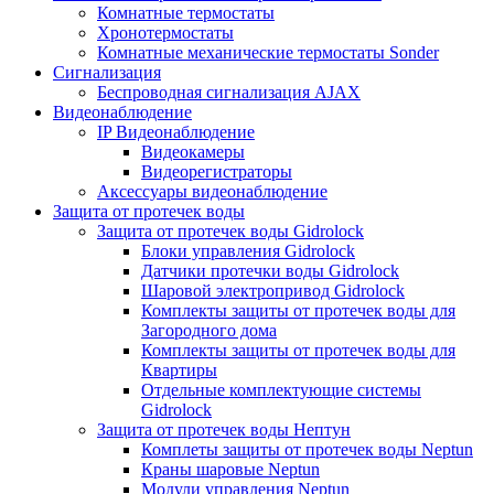
Комнатные термостаты
Хронотермостаты
Комнатные механические термостаты Sonder
Сигнализация
Беспроводная сигнализация AJAX
Видеонаблюдение
IP Видеонаблюдение
Видеокамеры
Видеорегистраторы
Аксессуары видеонаблюдение
Защита от протечек воды
Защита от протечек воды Gidrolock
Блоки управления Gidrolock
Датчики протечки воды Gidrolock
Шаровой электропривод Gidrolock
Комплекты защиты от протечек воды для
Загородного дома
Комплекты защиты от протечек воды для
Квартиры
Отдельные комплектующие системы
Gidrolock
Защита от протечек воды Нептун
Комплеты защиты от протечек воды Neptun
Краны шаровые Neptun
Модули управления Neptun