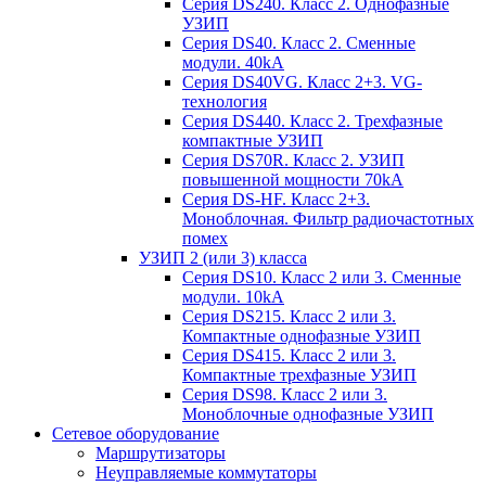
Серия DS240. Класс 2. Однофазные
УЗИП
Серия DS40. Класс 2. Сменные
модули. 40kA
Серия DS40VG. Класс 2+3. VG-
технология
Серия DS440. Класс 2. Трехфазные
компактные УЗИП
Серия DS70R. Класс 2. УЗИП
повышенной мощности 70kA
Серия DS-HF. Класс 2+3.
Моноблочная. Фильтр радиочастотных
помех
УЗИП 2 (или 3) класса
Серия DS10. Класс 2 или 3. Сменные
модули. 10kA
Серия DS215. Класс 2 или 3.
Компактные однофазные УЗИП
Серия DS415. Класс 2 или 3.
Компактные трехфазные УЗИП
Серия DS98. Класс 2 или 3.
Моноблочные однофазные УЗИП
Сетевое оборудование
Маршрутизаторы
Неуправляемые коммутаторы