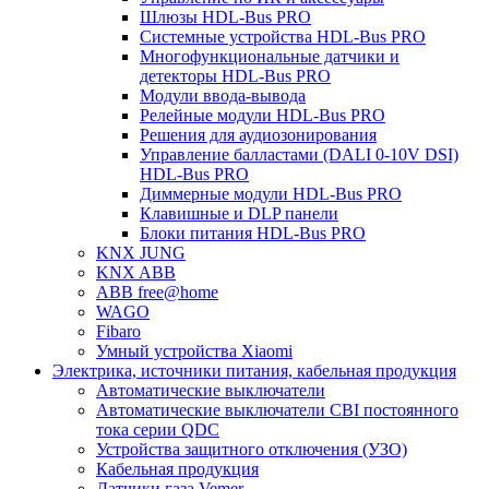
Шлюзы HDL-Bus PRO
Системные устройства HDL-Bus PRO
Многофункциональные датчики и
детекторы HDL-Bus PRO
Модули ввода-вывода
Релейные модули HDL-Bus PRO
Решения для аудиозонирования
Управление балластами (DALI 0-10V DSI)
HDL-Bus PRO
Диммерные модули HDL-Bus PRO
Клавишные и DLP панели
Блоки питания HDL-Bus PRO
KNX JUNG
KNX ABB
ABB free@home
WAGO
Fibaro
Умный устройства Xiaomi
Электрика, источники питания, кабельная продукция
Автоматические выключатели
Автоматические выключатели CBI постоянного
тока серии QDC
Устройства защитного отключения (УЗО)
Кабельная продукция
Датчики газа Vemer