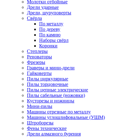
Молотки отбойные
Дрели ударные
Дрели, шуруповерты
Свёрла
По металлу
По дереву
По камню
Наборы свёрл
Коронки
Степлеры
Реноваторы
Фрезеры
Граверы и мини-дрели
Гайковерты
Пилы циркулярные
Пилы торцовочные
Пилы цепные электрические
Пилы сабельные (ножовки)
Кусторезы и ножницы
Мини-пилы
Машины отрезные по металлу
Машины углошлифовальные (УШМ)
Штроборезы
Фены технические
Дрели алмазного бурения