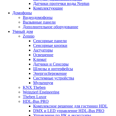
Датчики протечки воды Neptun
Комплектующие
Домофоны
Видеодомофоны
Вызывные панели
Дополнительное оборудование
Умный дом
Zennio
Сенсорные панели
Сенсорные кнопки
Актуаторы
Освещение
Климат
Датчики и Сенсоры
Шлюзы и интерфейсы
Энергосбережение
Системные устройства
Мультирум
KNX Theben
Weinzierl Engineering
Theben Luxor
HDL-Bus PRO
Комплексное решение для гостиниц HDL
DMX и LED управление HDL-Bus PRO
Управление по ИК и аксессуары