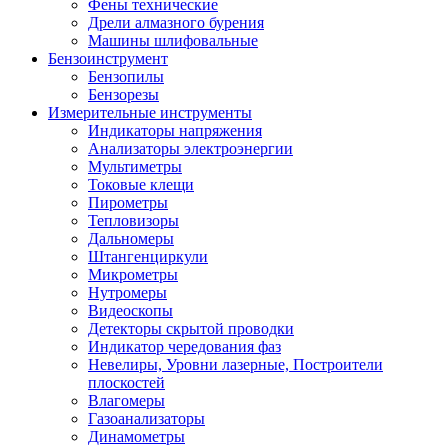
Фены технические
Дрели алмазного бурения
Машины шлифовальные
Бензоинструмент
Бензопилы
Бензорезы
Измерительные инструменты
Индикаторы напряжения
Анализаторы электроэнергии
Мультиметры
Токовые клещи
Пирометры
Тепловизоры
Дальномеры
Штангенциркули
Микрометры
Нутромеры
Видеоскопы
Детекторы скрытой проводки
Индикатор чередования фаз
Невелиры, Уровни лазерные, Построители
плоскостей
Влагомеры
Газоанализаторы
Динамометры