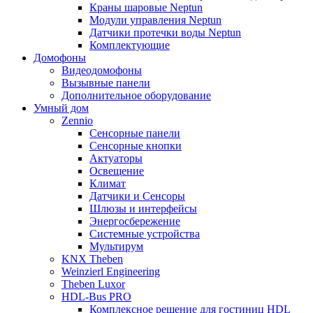
Краны шаровые Neptun
Модули управления Neptun
Датчики протечки воды Neptun
Комплектующие
Домофоны
Видеодомофоны
Вызывные панели
Дополнительное оборудование
Умный дом
Zennio
Сенсорные панели
Сенсорные кнопки
Актуаторы
Освещение
Климат
Датчики и Сенсоры
Шлюзы и интерфейсы
Энергосбережение
Системные устройства
Мультирум
KNX Theben
Weinzierl Engineering
Theben Luxor
HDL-Bus PRO
Комплексное решение для гостиниц HDL