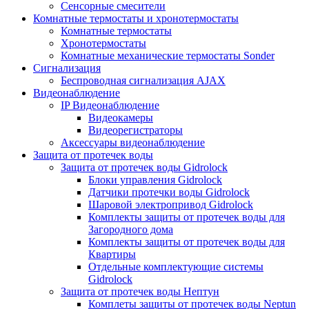
Сенсорные смесители
Комнатные термостаты и хронотермостаты
Комнатные термостаты
Хронотермостаты
Комнатные механические термостаты Sonder
Сигнализация
Беспроводная сигнализация AJAX
Видеонаблюдение
IP Видеонаблюдение
Видеокамеры
Видеорегистраторы
Аксессуары видеонаблюдение
Защита от протечек воды
Защита от протечек воды Gidrolock
Блоки управления Gidrolock
Датчики протечки воды Gidrolock
Шаровой электропривод Gidrolock
Комплекты защиты от протечек воды для
Загородного дома
Комплекты защиты от протечек воды для
Квартиры
Отдельные комплектующие системы
Gidrolock
Защита от протечек воды Нептун
Комплеты защиты от протечек воды Neptun