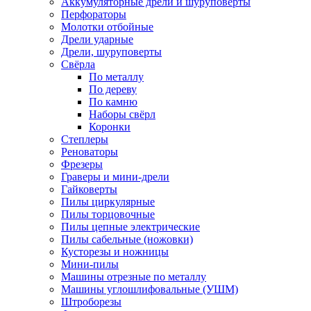
Аккумуляторные дрели и шуруповёрты
Перфораторы
Молотки отбойные
Дрели ударные
Дрели, шуруповерты
Свёрла
По металлу
По дереву
По камню
Наборы свёрл
Коронки
Степлеры
Реноваторы
Фрезеры
Граверы и мини-дрели
Гайковерты
Пилы циркулярные
Пилы торцовочные
Пилы цепные электрические
Пилы сабельные (ножовки)
Кусторезы и ножницы
Мини-пилы
Машины отрезные по металлу
Машины углошлифовальные (УШМ)
Штроборезы