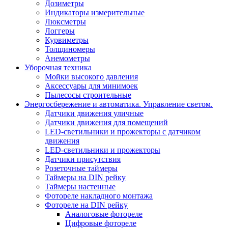
Дозиметры
Индикаторы измерительные
Люксметры
Логгеры
Курвиметры
Толщиномеры
Анемометры
Уборочная техника
Мойки высокого давления
Аксессуары для минимоек
Пылесосы строительные
Энергосбережение и автоматика. Управление светом.
Датчики движения уличные
Датчики движения для помещений
LED-светильники и прожекторы с датчиком
движения
LED-светильники и прожекторы
Датчики присутствия
Розеточные таймеры
Таймеры на DIN рейку
Таймеры настенные
Фотореле накладного монтажа
Фотореле на DIN рейку
Аналоговые фотореле
Цифровые фотореле