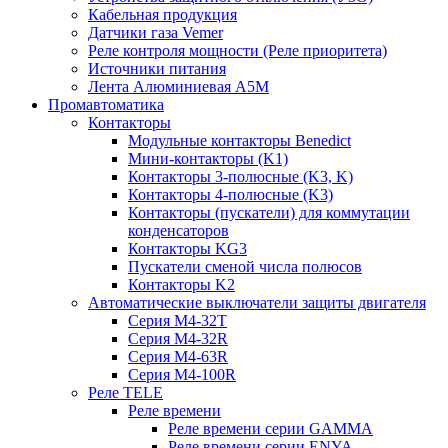
Кабельная продукция
Датчики газа Vemer
Реле контроля мощности (Реле приоритета)
Источники питания
Лента Алюминиевая А5М
Промавтоматика
Контакторы
Модульные контакторы Benedict
Мини-контакторы (K1)
Контакторы 3-полюсные (K3, K)
Контакторы 4-полюсные (K3)
Контакторы (пускатели) для коммутации
конденсаторов
Контакторы KG3
Пускатели сменой числа полюсов
Контакторы K2
Автоматические выключатели защиты двигателя
Серия M4-32T
Серия M4-32R
Серия M4-63R
Серия M4-100R
Реле TELE
Реле времени
Реле времени серии GAMMA
Реле времени серии ENYA