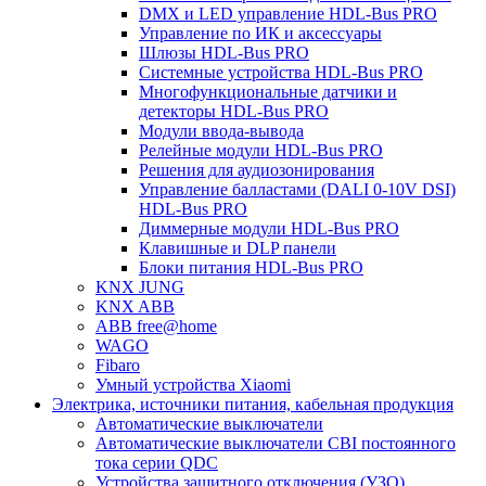
DMX и LED управление HDL-Bus PRO
Управление по ИК и аксессуары
Шлюзы HDL-Bus PRO
Системные устройства HDL-Bus PRO
Многофункциональные датчики и
детекторы HDL-Bus PRO
Модули ввода-вывода
Релейные модули HDL-Bus PRO
Решения для аудиозонирования
Управление балластами (DALI 0-10V DSI)
HDL-Bus PRO
Диммерные модули HDL-Bus PRO
Клавишные и DLP панели
Блоки питания HDL-Bus PRO
KNX JUNG
KNX ABB
ABB free@home
WAGO
Fibaro
Умный устройства Xiaomi
Электрика, источники питания, кабельная продукция
Автоматические выключатели
Автоматические выключатели CBI постоянного
тока серии QDC
Устройства защитного отключения (УЗО)