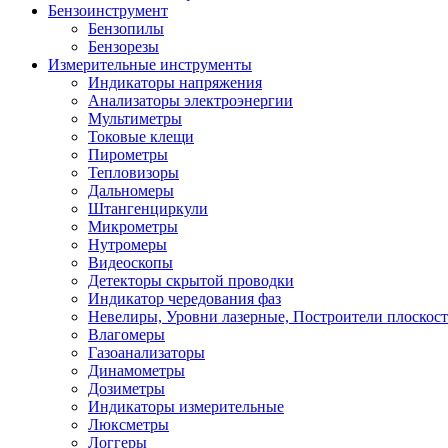
Бензоинструмент
Бензопилы
Бензорезы
Измерительные инструменты
Индикаторы напряжения
Анализаторы электроэнергии
Мультиметры
Токовые клещи
Пирометры
Тепловизоры
Дальномеры
Штангенциркули
Микрометры
Нутромеры
Видеоскопы
Детекторы скрытой проводки
Индикатор чередования фаз
Невелиры, Уровни лазерные, Построители плоскос
Влагомеры
Газоанализаторы
Динамометры
Дозиметры
Индикаторы измерительные
Люксметры
Логгеры