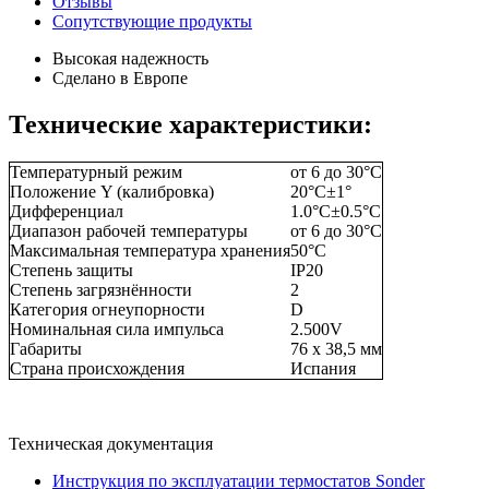
Отзывы
Сопутствующие продукты
Высокая надежность
Сделано в Европе
Технические характеристики:
Температурный режим
от 6 до 30°C
Положение Y (калибровка)
20°C±1°
Дифференциал
1.0°C±0.5°C
Диапазон рабочей температуры
от 6 до 30°C
Максимальная температура хранения
50°C
Степень защиты
IP20
Степень загрязнённости
2
Категория огнеупорности
D
Номинальная сила импульса
2.500V
Габариты
76 х 38,5 мм
Страна происхождения
Испания
Техническая документация
Инструкция по эксплуатации термостатов Sonder