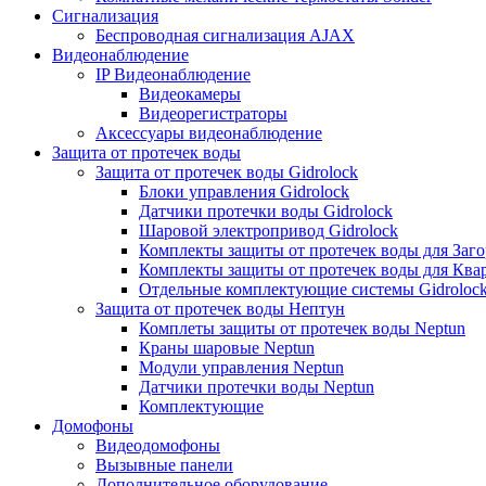
Сигнализация
Беспроводная сигнализация AJAX
Видеонаблюдение
IP Видеонаблюдение
Видеокамеры
Видеорегистраторы
Аксессуары видеонаблюдение
Защита от протечек воды
Защита от протечек воды Gidrolock
Блоки управления Gidrolock
Датчики протечки воды Gidrolock
Шаровой электропривод Gidrolock
Комплекты защиты от протечек воды для Заг
Комплекты защиты от протечек воды для Ква
Отдельные комплектующие системы Gidroloc
Защита от протечек воды Нептун
Комплеты защиты от протечек воды Neptun
Краны шаровые Neptun
Модули управления Neptun
Датчики протечки воды Neptun
Комплектующие
Домофоны
Видеодомофоны
Вызывные панели
Дополнительное оборудование