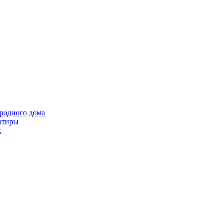
ородного дома
ртиры
k