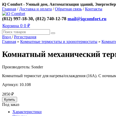
iQ Comfort - Умный дом, Автоматизация зданий, Энергосбер
Главная
/
Доставка и оплата
/
Обратная связь
/
Контакты
(812) 997-18-30, (812) 740-12-78
mail@iqcomfort.ru
Корзина
0
0 ₽
Вход
/
Регистрация
Главная
»
Комнатные термостаты и хронотермостаты
»
Комнатн
Комнатный механический тер
Производитель:
Sonder
Комнатный термостат для нагрева/охлаждения (16А). С ночны
Артикул:
10.108
2850
₽
Под заказ
Характеристики