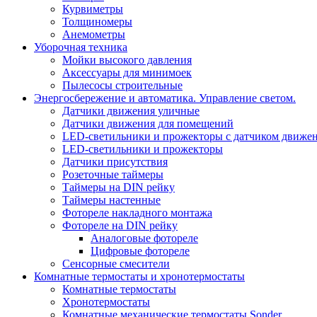
Курвиметры
Толщиномеры
Анемометры
Уборочная техника
Мойки высокого давления
Аксессуары для минимоек
Пылесосы строительные
Энергосбережение и автоматика. Управление светом.
Датчики движения уличные
Датчики движения для помещений
LED-светильники и прожекторы с датчиком движе
LED-светильники и прожекторы
Датчики присутствия
Розеточные таймеры
Таймеры на DIN рейку
Таймеры настенные
Фотореле накладного монтажа
Фотореле на DIN рейку
Аналоговые фотореле
Цифровые фотореле
Сенсорные смесители
Комнатные термостаты и хронотермостаты
Комнатные термостаты
Хронотермостаты
Комнатные механические термостаты Sonder