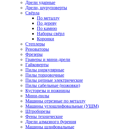
Дрели ударные
Дрели, шуруповерты
Свёрла
По металлу
По дереву
По камню
Наборы свёрл
Коронки
Степлеры
Реноваторы
Фрезеры
Граверы и мини-дрели
Гайковерты
Пилы циркулярные
Пилы торцовочные
Пилы цепные электрические
Пилы сабельные (ножовки)
Кусторезы и ножницы
Мини-пилы
Машины отрезные по металлу
Машины углошлифовальные (УШМ)
Штроборезы
Фены технические
Дрели алмазного бурения
Машины шлифовальные