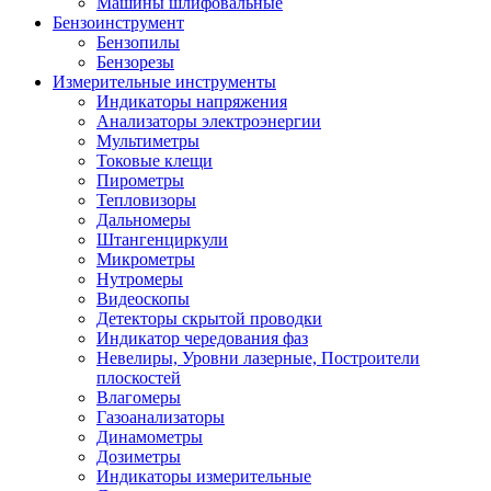
Машины шлифовальные
Бензоинструмент
Бензопилы
Бензорезы
Измерительные инструменты
Индикаторы напряжения
Анализаторы электроэнергии
Мультиметры
Токовые клещи
Пирометры
Тепловизоры
Дальномеры
Штангенциркули
Микрометры
Нутромеры
Видеоскопы
Детекторы скрытой проводки
Индикатор чередования фаз
Невелиры, Уровни лазерные, Построители
плоскостей
Влагомеры
Газоанализаторы
Динамометры
Дозиметры
Индикаторы измерительные