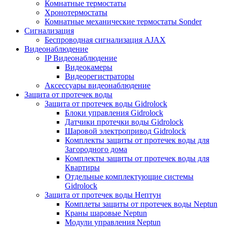
Комнатные термостаты
Хронотермостаты
Комнатные механические термостаты Sonder
Сигнализация
Беспроводная сигнализация AJAX
Видеонаблюдение
IP Видеонаблюдение
Видеокамеры
Видеорегистраторы
Аксессуары видеонаблюдение
Защита от протечек воды
Защита от протечек воды Gidrolock
Блоки управления Gidrolock
Датчики протечки воды Gidrolock
Шаровой электропривод Gidrolock
Комплекты защиты от протечек воды для
Загородного дома
Комплекты защиты от протечек воды для
Квартиры
Отдельные комплектующие системы
Gidrolock
Защита от протечек воды Нептун
Комплеты защиты от протечек воды Neptun
Краны шаровые Neptun
Модули управления Neptun