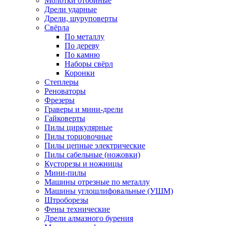
Молотки отбойные
Дрели ударные
Дрели, шуруповерты
Свёрла
По металлу
По дереву
По камню
Наборы свёрл
Коронки
Степлеры
Реноваторы
Фрезеры
Граверы и мини-дрели
Гайковерты
Пилы циркулярные
Пилы торцовочные
Пилы цепные электрические
Пилы сабельные (ножовки)
Кусторезы и ножницы
Мини-пилы
Машины отрезные по металлу
Машины углошлифовальные (УШМ)
Штроборезы
Фены технические
Дрели алмазного бурения