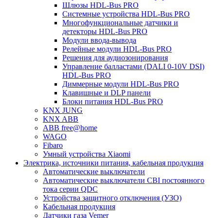
Шлюзы HDL-Bus PRO
Системные устройства HDL-Bus PRO
Многофункциональные датчики и
детекторы HDL-Bus PRO
Модули ввода-вывода
Релейные модули HDL-Bus PRO
Решения для аудиозонирования
Управление балластами (DALI 0-10V DSI)
HDL-Bus PRO
Диммерные модули HDL-Bus PRO
Клавишные и DLP панели
Блоки питания HDL-Bus PRO
KNX JUNG
KNX ABB
ABB free@home
WAGO
Fibaro
Умный устройства Xiaomi
Электрика, источники питания, кабельная продукция
Автоматические выключатели
Автоматические выключатели CBI постоянного
тока серии QDC
Устройства защитного отключения (УЗО)
Кабельная продукция
Датчики газа Vemer