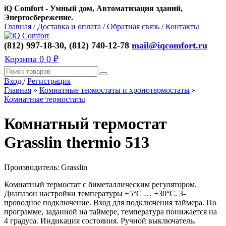
iQ Comfort - Умный дом, Автоматизация зданий,
Энергосбережение.
Главная
/
Доставка и оплата
/
Обратная связь
/
Контакты
(812) 997-18-30, (812) 740-12-78
mail@iqcomfort.ru
Корзина
0
0 ₽
Вход
/
Регистрация
Главная
»
Комнатные термостаты и хронотермостаты
»
Комнатные термостаты
Комнатный термостат
Grasslin thermio 513
Производитель:
Grasslin
Комнатный термостат c биметаллическим регулятором.
Диапазон настройки температуры +5°C … +30°C. 3-
проводное подключение. Вход для подключения таймера. По
программе, заданной на таймере, температура понижается на
4 градуса. Индикация состояния. Ручной выключатель.