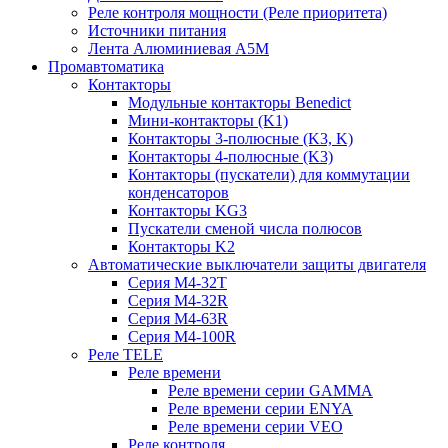
Реле контроля мощности (Реле приоритета)
Источники питания
Лента Алюминиевая А5М
Промавтоматика
Контакторы
Модульные контакторы Benedict
Мини-контакторы (K1)
Контакторы 3-полюсные (K3, K)
Контакторы 4-полюсные (K3)
Контакторы (пускатели) для коммутации
конденсаторов
Контакторы KG3
Пускатели сменой числа полюсов
Контакторы K2
Автоматические выключатели защиты двигателя
Серия M4-32T
Серия M4-32R
Серия M4-63R
Серия M4-100R
Реле TELE
Реле времени
Реле времени серии GAMMA
Реле времени серии ENYA
Реле времени серии VEO
Реле контроля