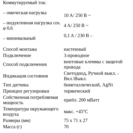
Коммутируемый ток:
– омическая нагрузка
10 A/ 250 В ~
– индуктивная нагрузка cos.
4 A/ 250 В ~
φ 0,6
0,1 A / 230 В –
– минимальный
Способ монтажа
настенный
Подключение
3-проводное
винтовые клеммы с защитой
Способ подключения
провода
Светодиод, Ручной выкл. -
Индикация состояния
Вкл.\Выкл.
Тип датчика
биметаллический, AgNi
Принцип регулировки
термический
Собственная потребляемая
прибл. 200 мВатт
мощность
Температура окружающего
макс. +45°C
воздуха
Размеры (мм)
75 x 71 x 27
Масса (г)
70