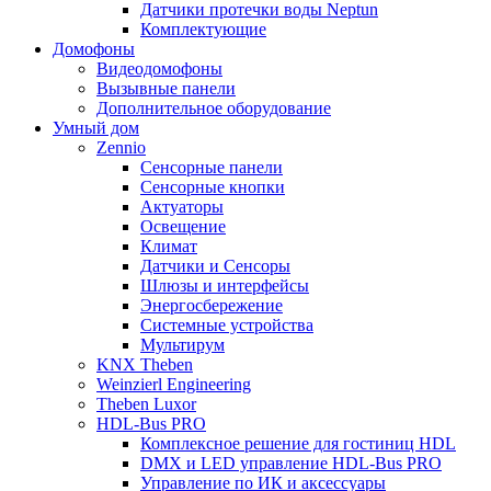
Датчики протечки воды Neptun
Комплектующие
Домофоны
Видеодомофоны
Вызывные панели
Дополнительное оборудование
Умный дом
Zennio
Сенсорные панели
Сенсорные кнопки
Актуаторы
Освещение
Климат
Датчики и Сенсоры
Шлюзы и интерфейсы
Энергосбережение
Системные устройства
Мультирум
KNX Theben
Weinzierl Engineering
Theben Luxor
HDL-Bus PRO
Комплексное решение для гостиниц HDL
DMX и LED управление HDL-Bus PRO
Управление по ИК и аксессуары