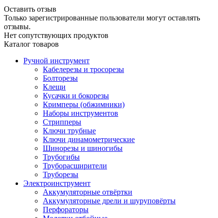
Оставить отзыв
Только зарегистрированные пользователи могут оставлять
отзывы.
Нет сопутствующих продуктов
Каталог товаров
Ручной инструмент
Кабелерезы и тросорезы
Болторезы
Клещи
Кусачки и бокорезы
Кримперы (обжимники)
Наборы инструментов
Стрипперы
Ключи трубные
Ключи динамометрические
Шинорезы и шиногибы
Трубогибы
Труборасширители
Труборезы
Электроинструмент
Аккумуляторные отвёртки
Аккумуляторные дрели и шуруповёрты
Перфораторы