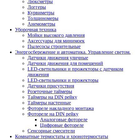
Люксметры
Логгеры
Курвиметры
Толщиномеры
Анемометры
Уборочная техника
Мойки высокого давления
Аксессуары для минимоек
Пылесосы строительные
Энергосбережение и автоматика. Управление светом.
Датчики движения уличные
Датчики движения для помещений
LED-светильники и прожекторы с датчиком
движения
LED-светильники и прожекторы
Датчики присутствия
Розеточные таймеры
Таймеры на DIN рейку
Таймеры настенные
Фотореле накладного монтажа
Фотореле на DIN рейку
Аналоговые фотореле
Цифровые фотореле
Сенсорные смесители
Комнатные термостаты и хронотермостаты