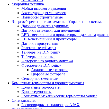
Уборочная техника
Мойки высокого давления
Аксессуары для минимоек
Пылесосы строительные
Энергосбережение и автоматика. Управление светом.
Датчики движения уличные
Датчики движения для помещений
LED-светильники и прожекторы с датчиком движе
LED-светильники и прожекторы
Датчики присутствия
Розеточные таймеры
Таймеры на DIN рейку
Таймеры настенные
Фотореле накладного монтажа
Фотореле на DIN рейку
Аналоговые фотореле
Цифровые фотореле
Сенсорные смесители
Комнатные термостаты и хронотермостаты
Комнатные термостаты
Хронотермостаты
Комнатные механические термостаты Sonder
Сигнализация
Беспроводная сигнализация AJAX