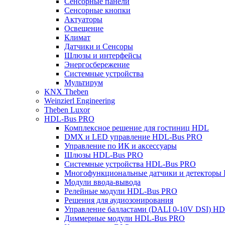
Сенсорные панели
Сенсорные кнопки
Актуаторы
Освещение
Климат
Датчики и Сенсоры
Шлюзы и интерфейсы
Энергосбережение
Системные устройства
Мультирум
KNX Theben
Weinzierl Engineering
Theben Luxor
HDL-Bus PRO
Комплексное решение для гостиниц HDL
DMX и LED управление HDL-Bus PRO
Управление по ИК и аксессуары
Шлюзы HDL-Bus PRO
Системные устройства HDL-Bus PRO
Многофункциональные датчики и детекторы
Модули ввода-вывода
Релейные модули HDL-Bus PRO
Решения для аудиозонирования
Управление балластами (DALI 0-10V DSI) H
Диммерные модули HDL-Bus PRO