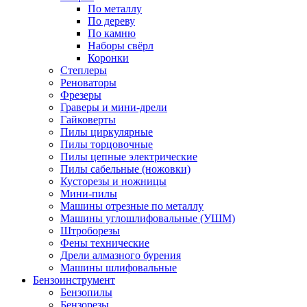
По металлу
По дереву
По камню
Наборы свёрл
Коронки
Степлеры
Реноваторы
Фрезеры
Граверы и мини-дрели
Гайковерты
Пилы циркулярные
Пилы торцовочные
Пилы цепные электрические
Пилы сабельные (ножовки)
Кусторезы и ножницы
Мини-пилы
Машины отрезные по металлу
Машины углошлифовальные (УШМ)
Штроборезы
Фены технические
Дрели алмазного бурения
Машины шлифовальные
Бензоинструмент
Бензопилы
Бензорезы