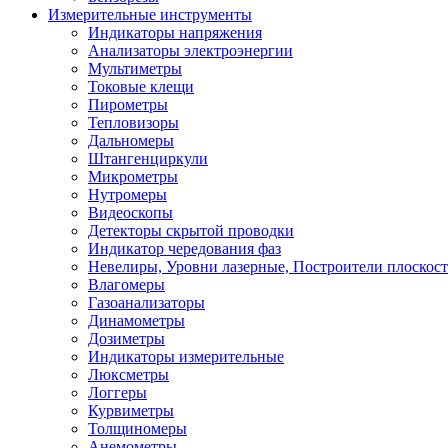
Измерительные инструменты
Индикаторы напряжения
Анализаторы электроэнергии
Мультиметры
Токовые клещи
Пирометры
Тепловизоры
Дальномеры
Штангенциркули
Микрометры
Нутромеры
Видеоскопы
Детекторы скрытой проводки
Индикатор чередования фаз
Невелиры, Уровни лазерные, Построители плоскос
Влагомеры
Газоанализаторы
Динамометры
Дозиметры
Индикаторы измерительные
Люксметры
Логгеры
Курвиметры
Толщиномеры
Анемометры