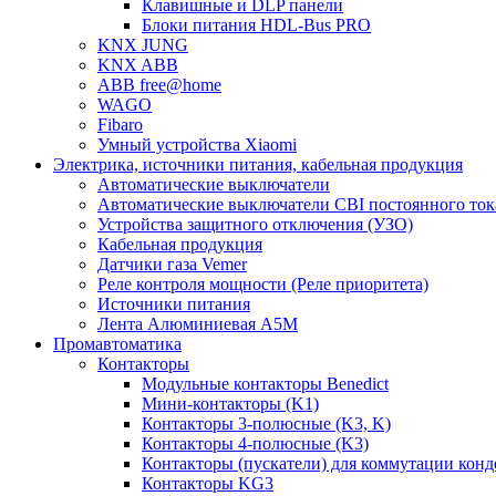
Клавишные и DLP панели
Блоки питания HDL-Bus PRO
KNX JUNG
KNX ABB
ABB free@home
WAGO
Fibaro
Умный устройства Xiaomi
Электрика, источники питания, кабельная продукция
Автоматические выключатели
Автоматические выключатели CBI постоянного то
Устройства защитного отключения (УЗО)
Кабельная продукция
Датчики газа Vemer
Реле контроля мощности (Реле приоритета)
Источники питания
Лента Алюминиевая А5М
Промавтоматика
Контакторы
Модульные контакторы Benedict
Мини-контакторы (K1)
Контакторы 3-полюсные (K3, K)
Контакторы 4-полюсные (K3)
Контакторы (пускатели) для коммутации конд
Контакторы KG3