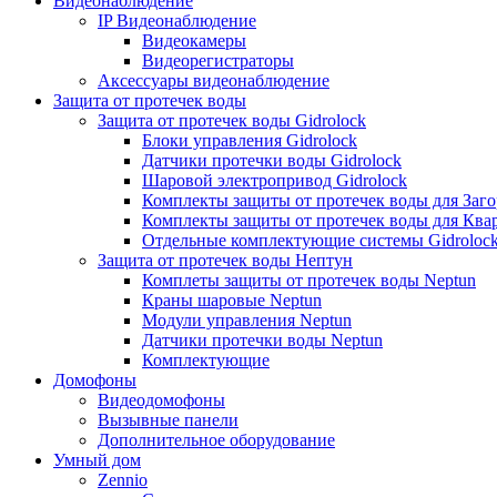
Видеонаблюдение
IP Видеонаблюдение
Видеокамеры
Видеорегистраторы
Аксессуары видеонаблюдение
Защита от протечек воды
Защита от протечек воды Gidrolock
Блоки управления Gidrolock
Датчики протечки воды Gidrolock
Шаровой электропривод Gidrolock
Комплекты защиты от протечек воды для Заг
Комплекты защиты от протечек воды для Ква
Отдельные комплектующие системы Gidroloc
Защита от протечек воды Нептун
Комплеты защиты от протечек воды Neptun
Краны шаровые Neptun
Модули управления Neptun
Датчики протечки воды Neptun
Комплектующие
Домофоны
Видеодомофоны
Вызывные панели
Дополнительное оборудование
Умный дом
Zennio