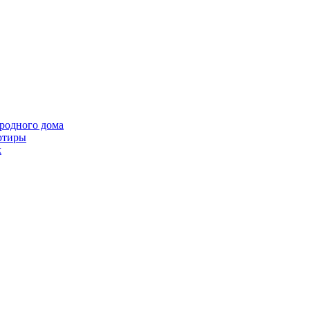
ородного дома
ртиры
k