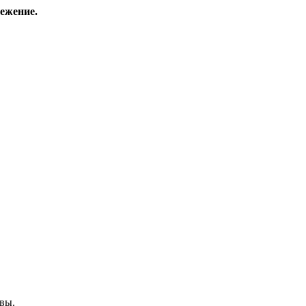
ежение.
вы.