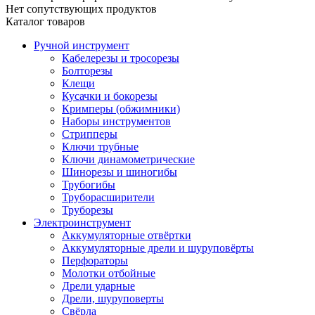
Нет сопутствующих продуктов
Каталог товаров
Ручной инструмент
Кабелерезы и тросорезы
Болторезы
Клещи
Кусачки и бокорезы
Кримперы (обжимники)
Наборы инструментов
Стрипперы
Ключи трубные
Ключи динамометрические
Шинорезы и шиногибы
Трубогибы
Труборасширители
Труборезы
Электроинструмент
Аккумуляторные отвёртки
Аккумуляторные дрели и шуруповёрты
Перфораторы
Молотки отбойные
Дрели ударные
Дрели, шуруповерты
Свёрла