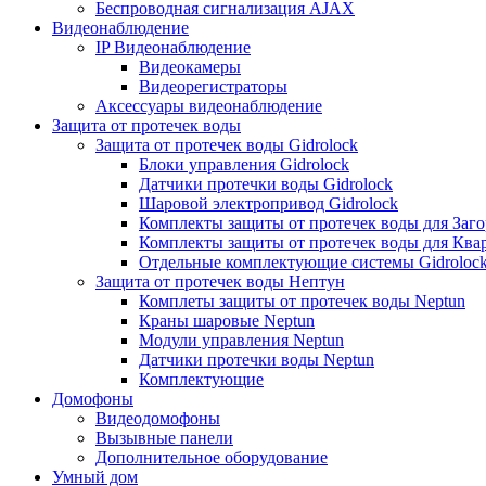
Беспроводная сигнализация AJAX
Видеонаблюдение
IP Видеонаблюдение
Видеокамеры
Видеорегистраторы
Аксессуары видеонаблюдение
Защита от протечек воды
Защита от протечек воды Gidrolock
Блоки управления Gidrolock
Датчики протечки воды Gidrolock
Шаровой электропривод Gidrolock
Комплекты защиты от протечек воды для Заг
Комплекты защиты от протечек воды для Ква
Отдельные комплектующие системы Gidroloc
Защита от протечек воды Нептун
Комплеты защиты от протечек воды Neptun
Краны шаровые Neptun
Модули управления Neptun
Датчики протечки воды Neptun
Комплектующие
Домофоны
Видеодомофоны
Вызывные панели
Дополнительное оборудование
Умный дом