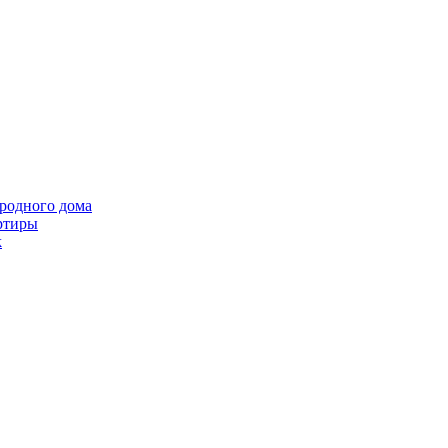
ородного дома
ртиры
k