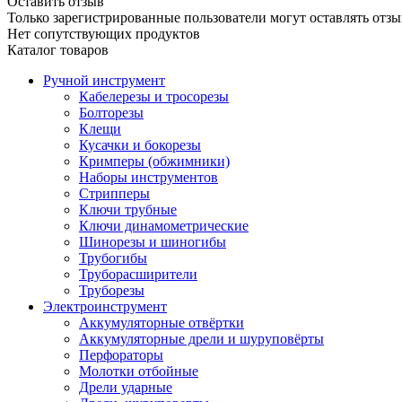
Оставить отзыв
Только зарегистрированные пользователи могут оставлять отзы
Нет сопутствующих продуктов
Каталог товаров
Ручной инструмент
Кабелерезы и тросорезы
Болторезы
Клещи
Кусачки и бокорезы
Кримперы (обжимники)
Наборы инструментов
Стрипперы
Ключи трубные
Ключи динамометрические
Шинорезы и шиногибы
Трубогибы
Труборасширители
Труборезы
Электроинструмент
Аккумуляторные отвёртки
Аккумуляторные дрели и шуруповёрты
Перфораторы
Молотки отбойные
Дрели ударные