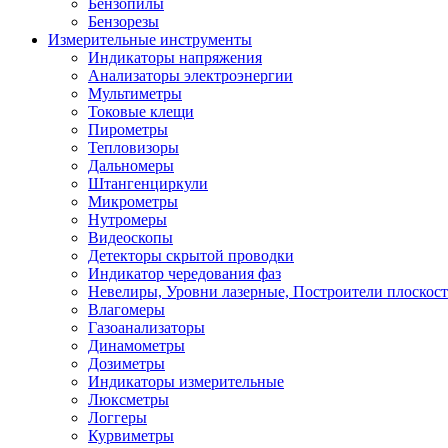
Бензопилы
Бензорезы
Измерительные инструменты
Индикаторы напряжения
Анализаторы электроэнергии
Мультиметры
Токовые клещи
Пирометры
Тепловизоры
Дальномеры
Штангенциркули
Микрометры
Нутромеры
Видеоскопы
Детекторы скрытой проводки
Индикатор чередования фаз
Невелиры, Уровни лазерные, Построители плоскос
Влагомеры
Газоанализаторы
Динамометры
Дозиметры
Индикаторы измерительные
Люксметры
Логгеры
Курвиметры