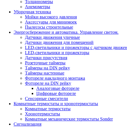
Толщиномеры
Анемометры
Уборочная техника
Мойки высокого давления
Аксессуары для минимоек
Пылесосы строительные
Энергосбережение и автоматика. Управление светом.
Датчики движения уличные
Датчики движения для помещений
LED-светильники и прожекторы с датчиком движе
LED-светильники и прожекторы
Датчики присутствия
Розеточные таймеры
Таймеры на DIN рейку
Таймеры настенные
Фотореле накладного монтажа
Фотореле на DIN рейку
Аналоговые фотореле
Цифровые фотореле
Сенсорные смесители
Комнатные термостаты и хронотермостаты
Комнатные термостаты
Хронотермостаты
Комнатные механические термостаты Sonder
Сигнализация