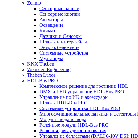
Zennio
Сенсорные панели
Сенсорные кнопки
Актуаторы
Освещение
Климат
Датчики и Сенсоры
Шлюзы и интерфейсы
Энергосбережение
Системные устройства
Мультирум
KNX Theben
Weinzierl Engineering
Theben Luxor
HDL-Bus PRO
Комплексное решение для гостиниц HDL
DMX и LED управление HDL-Bus PRO
Управление по ИК и аксессуары
Шлюзы HDL-Bus PRO
Системные устройства HDL-Bus PRO
Многофункциональные датчики и детекторы
Модули ввода-вывода
Релейные модули HDL-Bus PRO
Решения для аудиозонирования
Управление балластами (DALI 0-10V DSI) H