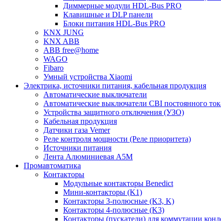
Диммерные модули HDL-Bus PRO
Клавишные и DLP панели
Блоки питания HDL-Bus PRO
KNX JUNG
KNX ABB
ABB free@home
WAGO
Fibaro
Умный устройства Xiaomi
Электрика, источники питания, кабельная продукция
Автоматические выключатели
Автоматические выключатели CBI постоянного то
Устройства защитного отключения (УЗО)
Кабельная продукция
Датчики газа Vemer
Реле контроля мощности (Реле приоритета)
Источники питания
Лента Алюминиевая А5М
Промавтоматика
Контакторы
Модульные контакторы Benedict
Мини-контакторы (K1)
Контакторы 3-полюсные (K3, K)
Контакторы 4-полюсные (K3)
Контакторы (пускатели) для коммутации конд