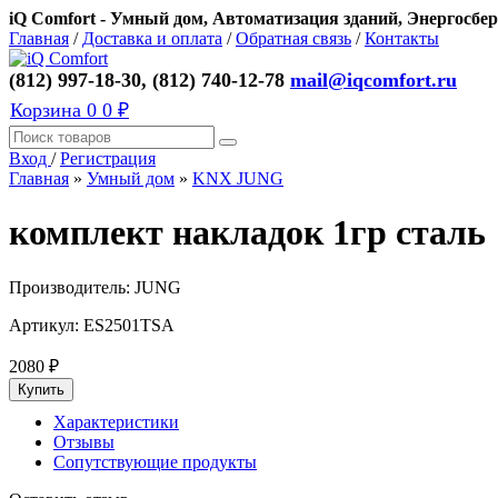
iQ Comfort - Умный дом, Автоматизация зданий, Энергосбер
Главная
/
Доставка и оплата
/
Обратная связь
/
Контакты
(812) 997-18-30, (812) 740-12-78
mail@iqcomfort.ru
Корзина
0
0 ₽
Вход
/
Регистрация
Главная
»
Умный дом
»
KNX JUNG
комплект накладок 1гр сталь
Производитель:
JUNG
Артикул:
ES2501TSA
2080
₽
Характеристики
Отзывы
Сопутствующие продукты