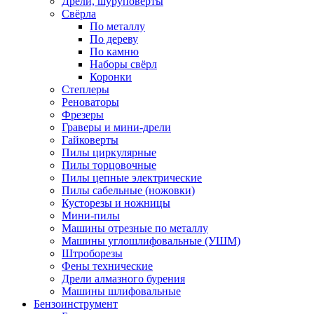
Дрели, шуруповерты
Свёрла
По металлу
По дереву
По камню
Наборы свёрл
Коронки
Степлеры
Реноваторы
Фрезеры
Граверы и мини-дрели
Гайковерты
Пилы циркулярные
Пилы торцовочные
Пилы цепные электрические
Пилы сабельные (ножовки)
Кусторезы и ножницы
Мини-пилы
Машины отрезные по металлу
Машины углошлифовальные (УШМ)
Штроборезы
Фены технические
Дрели алмазного бурения
Машины шлифовальные
Бензоинструмент