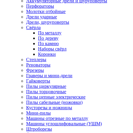
Аккумуляторные дрели и шуруповёрты
Перфораторы
Молотки отбойные
Дрели ударные
Дрели, шуруповерты
Свёрла
По металлу
По дереву
По камню
Наборы свёрл
Коронки
Степлеры
Реноваторы
Фрезеры
Граверы и мини-дрели
Гайковерты
Пилы циркулярные
Пилы торцовочные
Пилы цепные электрические
Пилы сабельные (ножовки)
Кусторезы и ножницы
Мини-пилы
Машины отрезные по металлу
Машины углошлифовальные (УШМ)
Штроборезы