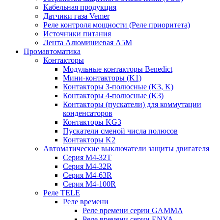
Кабельная продукция
Датчики газа Vemer
Реле контроля мощности (Реле приоритета)
Источники питания
Лента Алюминиевая А5М
Промавтоматика
Контакторы
Модульные контакторы Benedict
Мини-контакторы (K1)
Контакторы 3-полюсные (K3, K)
Контакторы 4-полюсные (K3)
Контакторы (пускатели) для коммутации
конденсаторов
Контакторы KG3
Пускатели сменой числа полюсов
Контакторы K2
Автоматические выключатели защиты двигателя
Серия M4-32T
Серия M4-32R
Серия M4-63R
Серия M4-100R
Реле TELE
Реле времени
Реле времени серии GAMMA
Реле времени серии ENYA