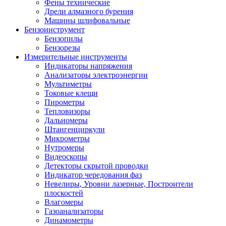
Фены технические
Дрели алмазного бурения
Машины шлифовальные
Бензоинструмент
Бензопилы
Бензорезы
Измерительные инструменты
Индикаторы напряжения
Анализаторы электроэнергии
Мультиметры
Токовые клещи
Пирометры
Тепловизоры
Дальномеры
Штангенциркули
Микрометры
Нутромеры
Видеоскопы
Детекторы скрытой проводки
Индикатор чередования фаз
Невелиры, Уровни лазерные, Построители
плоскостей
Влагомеры
Газоанализаторы
Динамометры