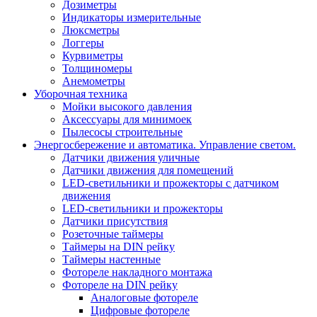
Дозиметры
Индикаторы измерительные
Люксметры
Логгеры
Курвиметры
Толщиномеры
Анемометры
Уборочная техника
Мойки высокого давления
Аксессуары для минимоек
Пылесосы строительные
Энергосбережение и автоматика. Управление светом.
Датчики движения уличные
Датчики движения для помещений
LED-светильники и прожекторы с датчиком
движения
LED-светильники и прожекторы
Датчики присутствия
Розеточные таймеры
Таймеры на DIN рейку
Таймеры настенные
Фотореле накладного монтажа
Фотореле на DIN рейку
Аналоговые фотореле
Цифровые фотореле