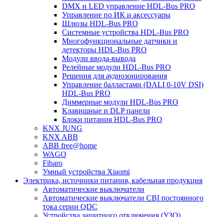
DMX и LED управление HDL-Bus PRO
Управление по ИК и аксессуары
Шлюзы HDL-Bus PRO
Системные устройства HDL-Bus PRO
Многофункциональные датчики и
детекторы HDL-Bus PRO
Модули ввода-вывода
Релейные модули HDL-Bus PRO
Решения для аудиозонирования
Управление балластами (DALI 0-10V DSI)
HDL-Bus PRO
Диммерные модули HDL-Bus PRO
Клавишные и DLP панели
Блоки питания HDL-Bus PRO
KNX JUNG
KNX ABB
ABB free@home
WAGO
Fibaro
Умный устройства Xiaomi
Электрика, источники питания, кабельная продукция
Автоматические выключатели
Автоматические выключатели CBI постоянного
тока серии QDC
Устройства защитного отключения (УЗО)