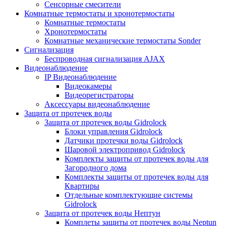
Сенсорные смесители
Комнатные термостаты и хронотермостаты
Комнатные термостаты
Хронотермостаты
Комнатные механические термостаты Sonder
Сигнализация
Беспроводная сигнализация AJAX
Видеонаблюдение
IP Видеонаблюдение
Видеокамеры
Видеорегистраторы
Аксессуары видеонаблюдение
Защита от протечек воды
Защита от протечек воды Gidrolock
Блоки управления Gidrolock
Датчики протечки воды Gidrolock
Шаровой электропривод Gidrolock
Комплекты защиты от протечек воды для
Загородного дома
Комплекты защиты от протечек воды для
Квартиры
Отдельные комплектующие системы
Gidrolock
Защита от протечек воды Нептун
Комплеты защиты от протечек воды Neptun