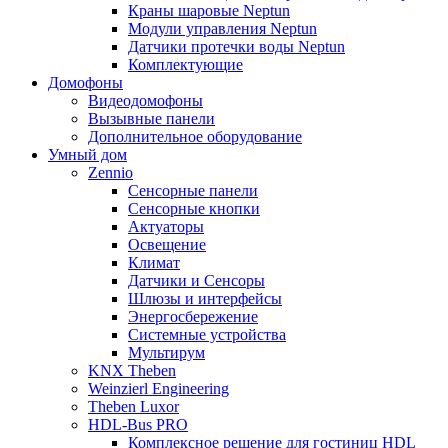
Краны шаровые Neptun
Модули управления Neptun
Датчики протечки воды Neptun
Комплектующие
Домофоны
Видеодомофоны
Вызывные панели
Дополнительное оборудование
Умный дом
Zennio
Сенсорные панели
Сенсорные кнопки
Актуаторы
Освещение
Климат
Датчики и Сенсоры
Шлюзы и интерфейсы
Энергосбережение
Системные устройства
Мультирум
KNX Theben
Weinzierl Engineering
Theben Luxor
HDL-Bus PRO
Комплексное решение для гостиниц HDL