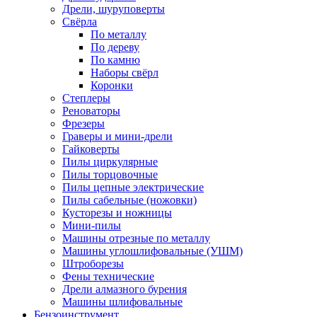
Дрели, шуруповерты
Свёрла
По металлу
По дереву
По камню
Наборы свёрл
Коронки
Степлеры
Реноваторы
Фрезеры
Граверы и мини-дрели
Гайковерты
Пилы циркулярные
Пилы торцовочные
Пилы цепные электрические
Пилы сабельные (ножовки)
Кусторезы и ножницы
Мини-пилы
Машины отрезные по металлу
Машины углошлифовальные (УШМ)
Штроборезы
Фены технические
Дрели алмазного бурения
Машины шлифовальные
Бензоинструмент