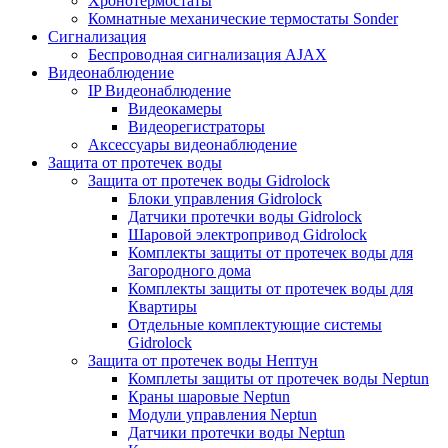
Хронотермостаты
Комнатные механические термостаты Sonder
Сигнализация
Беспроводная сигнализация AJAX
Видеонаблюдение
IP Видеонаблюдение
Видеокамеры
Видеорегистраторы
Аксессуары видеонаблюдение
Защита от протечек воды
Защита от протечек воды Gidrolock
Блоки управления Gidrolock
Датчики протечки воды Gidrolock
Шаровой электропривод Gidrolock
Комплекты защиты от протечек воды для
Загородного дома
Комплекты защиты от протечек воды для
Квартиры
Отдельные комплектующие системы
Gidrolock
Защита от протечек воды Нептун
Комплеты защиты от протечек воды Neptun
Краны шаровые Neptun
Модули управления Neptun
Датчики протечки воды Neptun