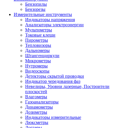
Бензопилы
Бензорезы
Измерительные инструменты
Индикаторы напряжения
Анализаторы электроэнергии
Мультиметры
Токовые клещи
Пирометры
Тепловизоры
Дальномеры
Штангенциркули
Микрометры
Нутромеры
Видеоскопы
Детекторы скрытой проводки
Индикатор чередования фаз
Невелиры, Уровни лазерные, Построители
плоскостей
Влагомеры
Газоанализаторы
Динамометры
Дозиметры
Индикаторы измерительные
Люксметры
Логгеры