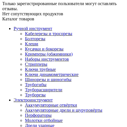
Только зарегистрированные пользователи могут оставлять
отзывы.
Нет сопутствующих продуктов
Каталог товаров
Ручной инструмент
Кабелерезы и тросорезы
Болторезы
Клещи
Кусачки и бокорезы
Кримперы (обжимники)
Наборы инструментов
Стрипперы
Ключи трубные
Ключи динамометрические
Шинорезы и шиногибы
Трубогибы
Труборасширители
Труборезы
Электроинструмент
Аккумуляторные отвёртки
Аккумуляторные дрели и шуруповёрты
Перфораторы
Молотки отбойные
Дрели ударные