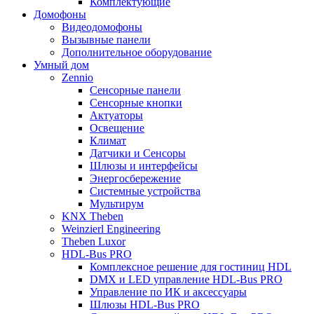
Комплектующие
Домофоны
Видеодомофоны
Вызывные панели
Дополнительное оборудование
Умный дом
Zennio
Сенсорные панели
Сенсорные кнопки
Актуаторы
Освещение
Климат
Датчики и Сенсоры
Шлюзы и интерфейсы
Энергосбережение
Системные устройства
Мультирум
KNX Theben
Weinzierl Engineering
Theben Luxor
HDL-Bus PRO
Комплексное решение для гостиниц HDL
DMX и LED управление HDL-Bus PRO
Управление по ИК и аксессуары
Шлюзы HDL-Bus PRO