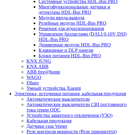
Системные устройства HDL-Bus PRO
Многофункциональные датчики и
детекторы HDL-Bus PRO
Модули ввода-вывода
Релейные модули HDL-Bus PRO
Решения для аудиозонирования
Управление балластами (DALI 0-10V DSI)
HDL-Bus PRO
Диммерные модули HDL-Bus PRO
Клавишные и DLP панели
Блоки питания HDL-Bus PRO
KNX JUNG
KNX ABB
ABB free@home
WAGO
Fibaro
Умный устройства Xiaomi
Электрика, источники питания, кабельная продукция
Автоматические выключатели
Автоматические выключатели CBI постоянного
тока серии QDC
Устройства защитного отключения (УЗО)
Кабельная продукция
Датчики газа Vemer
Реле контроля мощности (Реле приоритета)