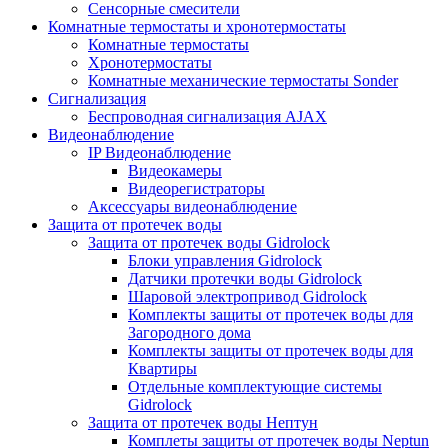
Сенсорные смесители
Комнатные термостаты и хронотермостаты
Комнатные термостаты
Хронотермостаты
Комнатные механические термостаты Sonder
Сигнализация
Беспроводная сигнализация AJAX
Видеонаблюдение
IP Видеонаблюдение
Видеокамеры
Видеорегистраторы
Аксессуары видеонаблюдение
Защита от протечек воды
Защита от протечек воды Gidrolock
Блоки управления Gidrolock
Датчики протечки воды Gidrolock
Шаровой электропривод Gidrolock
Комплекты защиты от протечек воды для
Загородного дома
Комплекты защиты от протечек воды для
Квартиры
Отдельные комплектующие системы
Gidrolock
Защита от протечек воды Нептун
Комплеты защиты от протечек воды Neptun