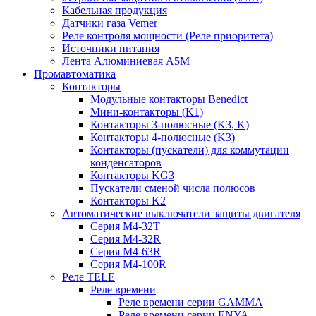
Кабельная продукция
Датчики газа Vemer
Реле контроля мощности (Реле приоритета)
Источники питания
Лента Алюминиевая А5М
Промавтоматика
Контакторы
Модульные контакторы Benedict
Мини-контакторы (K1)
Контакторы 3-полюсные (K3, K)
Контакторы 4-полюсные (K3)
Контакторы (пускатели) для коммутации
конденсаторов
Контакторы KG3
Пускатели сменой числа полюсов
Контакторы K2
Автоматические выключатели защиты двигателя
Серия M4-32T
Серия M4-32R
Серия M4-63R
Серия M4-100R
Реле TELE
Реле времени
Реле времени серии GAMMA
Реле времени серии ENYA