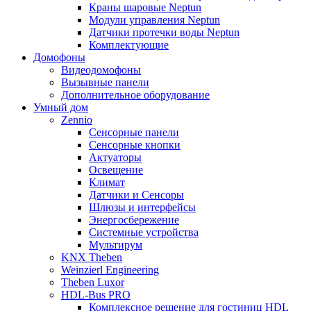
Краны шаровые Neptun
Модули управления Neptun
Датчики протечки воды Neptun
Комплектующие
Домофоны
Видеодомофоны
Вызывные панели
Дополнительное оборудование
Умный дом
Zennio
Сенсорные панели
Сенсорные кнопки
Актуаторы
Освещение
Климат
Датчики и Сенсоры
Шлюзы и интерфейсы
Энергосбережение
Системные устройства
Мультирум
KNX Theben
Weinzierl Engineering
Theben Luxor
HDL-Bus PRO
Комплексное решение для гостиниц HDL