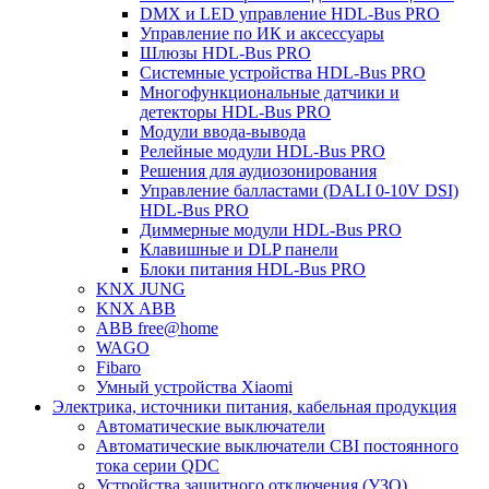
DMX и LED управление HDL-Bus PRO
Управление по ИК и аксессуары
Шлюзы HDL-Bus PRO
Системные устройства HDL-Bus PRO
Многофункциональные датчики и
детекторы HDL-Bus PRO
Модули ввода-вывода
Релейные модули HDL-Bus PRO
Решения для аудиозонирования
Управление балластами (DALI 0-10V DSI)
HDL-Bus PRO
Диммерные модули HDL-Bus PRO
Клавишные и DLP панели
Блоки питания HDL-Bus PRO
KNX JUNG
KNX ABB
ABB free@home
WAGO
Fibaro
Умный устройства Xiaomi
Электрика, источники питания, кабельная продукция
Автоматические выключатели
Автоматические выключатели CBI постоянного
тока серии QDC
Устройства защитного отключения (УЗО)