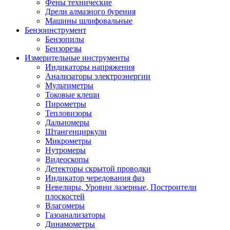
Фены технические
Дрели алмазного бурения
Машины шлифовальные
Бензоинструмент
Бензопилы
Бензорезы
Измерительные инструменты
Индикаторы напряжения
Анализаторы электроэнергии
Мультиметры
Токовые клещи
Пирометры
Тепловизоры
Дальномеры
Штангенциркули
Микрометры
Нутромеры
Видеоскопы
Детекторы скрытой проводки
Индикатор чередования фаз
Невелиры, Уровни лазерные, Построители
плоскостей
Влагомеры
Газоанализаторы
Динамометры