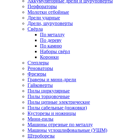
Аккумуляторные дрели и шуруповёрты
Перфораторы
Молотки отбойные
Дрели ударные
Дрели, шуруповерты
Свёрла
По металлу
По дереву
По камню
Наборы свёрл
Коронки
Степлеры
Реноваторы
Фрезеры
Граверы и мини-дрели
Гайковерты
Пилы циркулярные
Пилы торцовочные
Пилы цепные электрические
Пилы сабельные (ножовки)
Кусторезы и ножницы
Мини-пилы
Машины отрезные по металлу
Машины углошлифовальные (УШМ)
Штроборезы