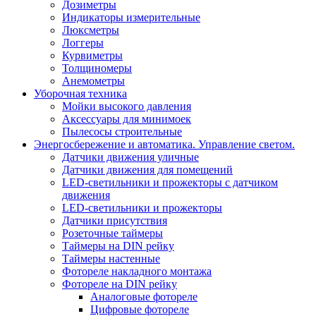
Дозиметры
Индикаторы измерительные
Люксметры
Логгеры
Курвиметры
Толщиномеры
Анемометры
Уборочная техника
Мойки высокого давления
Аксессуары для минимоек
Пылесосы строительные
Энергосбережение и автоматика. Управление светом.
Датчики движения уличные
Датчики движения для помещений
LED-светильники и прожекторы с датчиком
движения
LED-светильники и прожекторы
Датчики присутствия
Розеточные таймеры
Таймеры на DIN рейку
Таймеры настенные
Фотореле накладного монтажа
Фотореле на DIN рейку
Аналоговые фотореле
Цифровые фотореле