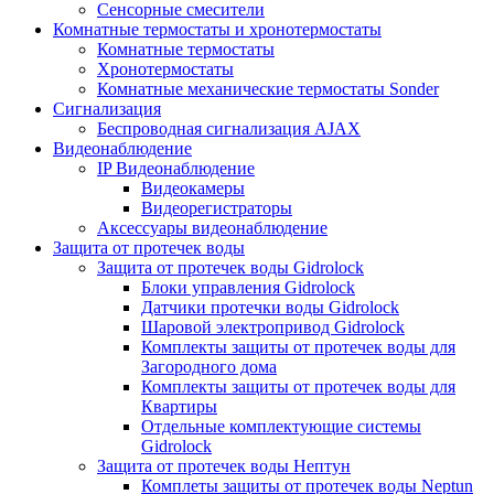
Сенсорные смесители
Комнатные термостаты и хронотермостаты
Комнатные термостаты
Хронотермостаты
Комнатные механические термостаты Sonder
Сигнализация
Беспроводная сигнализация AJAX
Видеонаблюдение
IP Видеонаблюдение
Видеокамеры
Видеорегистраторы
Аксессуары видеонаблюдение
Защита от протечек воды
Защита от протечек воды Gidrolock
Блоки управления Gidrolock
Датчики протечки воды Gidrolock
Шаровой электропривод Gidrolock
Комплекты защиты от протечек воды для
Загородного дома
Комплекты защиты от протечек воды для
Квартиры
Отдельные комплектующие системы
Gidrolock
Защита от протечек воды Нептун
Комплеты защиты от протечек воды Neptun