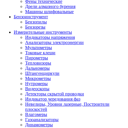
Фены технические
Дрели алмазного бурения
Машины шлифовальные
Бензоинструмент
Бензопилы
Бензорезы
Измерительные инструменты
Индикаторы напряжения
Анализаторы электроэнергии
Мультиметры
Токовые клещи
Пирометры
Тепловизоры
Дальномеры
Штангенциркули
Микрометры
Нутромеры
Видеоскопы
Детекторы скрытой проводки
Индикатор чередования фаз
Невелиры, Уровни лазерные, Построители
плоскостей
Влагомеры
Газоанализаторы
Динамометры