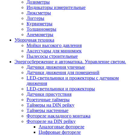
Дозиметры
Индикаторы измерительные
Люксметры
Логгеры
Курвиметры
Толщиномеры
Анемометры
Уборочная техника
Мойки высокого давления
Аксессуары для минимоек
Пылесосы строительные
Энергосбережение и автоматика. Управление светом.
Датчики движения уличные
Датчики движения для помещений
LED-светильники и прожекторы с датчиком
движения
LED-светильники и прожекторы
Датчики присутствия
Розеточные таймеры
Таймеры на DIN рейку
Таймеры настенные
Фотореле накладного монтажа
Фотореле на DIN рейку
Аналоговые фотореле
Цифровые фотореле