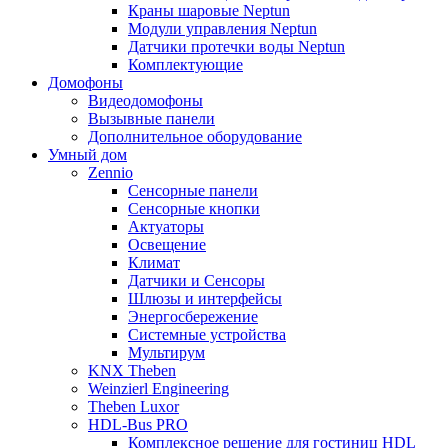
Краны шаровые Neptun
Модули управления Neptun
Датчики протечки воды Neptun
Комплектующие
Домофоны
Видеодомофоны
Вызывные панели
Дополнительное оборудование
Умный дом
Zennio
Сенсорные панели
Сенсорные кнопки
Актуаторы
Освещение
Климат
Датчики и Сенсоры
Шлюзы и интерфейсы
Энергосбережение
Системные устройства
Мультирум
KNX Theben
Weinzierl Engineering
Theben Luxor
HDL-Bus PRO
Комплексное решение для гостиниц HDL