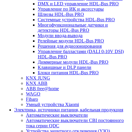
DMX и LED управление HDL-Bus PRO
Управление по ИК и аксессуары
Шлюзы HDL-Bus PRO
Системные устройства HDL-Bus PRO
Многофункциональные датчики и
детекторы HDL-Bus PRO
Модули ввода-вывода
Релейные модули HDL-Bus PRO
Решения для аудиозонирования
Управление балластами (DALI 0-10V DSI)
HDL-Bus PRO
Диммерные модули HDL-Bus PRO
Клавишные и DLP панели
Блоки питания HDL-Bus PRO
KNX JUNG
KNX ABB
ABB free@home
WAGO
Fibaro
Умный устройства Xiaomi
Электрика, источники питания, кабельная продукция
Автоматические выключатели
Автоматические выключатели CBI постоянного
тока серии QDC
Устройства защитного отключения (УЗО)