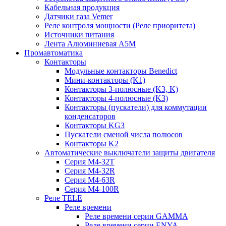
Кабельная продукция
Датчики газа Vemer
Реле контроля мощности (Реле приоритета)
Источники питания
Лента Алюминиевая А5М
Промавтоматика
Контакторы
Модульные контакторы Benedict
Мини-контакторы (K1)
Контакторы 3-полюсные (K3, K)
Контакторы 4-полюсные (K3)
Контакторы (пускатели) для коммутации
конденсаторов
Контакторы KG3
Пускатели сменой числа полюсов
Контакторы K2
Автоматические выключатели защиты двигателя
Серия M4-32T
Серия M4-32R
Серия M4-63R
Серия M4-100R
Реле TELE
Реле времени
Реле времени серии GAMMA
Реле времени серии ENYA