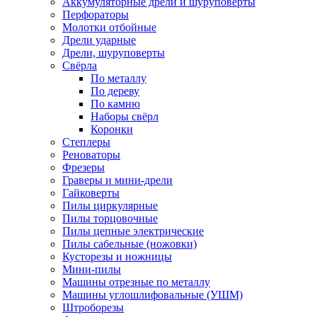
Аккумуляторные дрели и шуруповёрты
Перфораторы
Молотки отбойные
Дрели ударные
Дрели, шуруповерты
Свёрла
По металлу
По дереву
По камню
Наборы свёрл
Коронки
Степлеры
Реноваторы
Фрезеры
Граверы и мини-дрели
Гайковерты
Пилы циркулярные
Пилы торцовочные
Пилы цепные электрические
Пилы сабельные (ножовки)
Кусторезы и ножницы
Мини-пилы
Машины отрезные по металлу
Машины углошлифовальные (УШМ)
Штроборезы