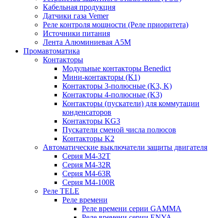
Кабельная продукция
Датчики газа Vemer
Реле контроля мощности (Реле приоритета)
Источники питания
Лента Алюминиевая А5М
Промавтоматика
Контакторы
Модульные контакторы Benedict
Мини-контакторы (K1)
Контакторы 3-полюсные (K3, K)
Контакторы 4-полюсные (K3)
Контакторы (пускатели) для коммутации
конденсаторов
Контакторы KG3
Пускатели сменой числа полюсов
Контакторы K2
Автоматические выключатели защиты двигателя
Серия M4-32T
Серия M4-32R
Серия M4-63R
Серия M4-100R
Реле TELE
Реле времени
Реле времени серии GAMMA
Реле времени серии ENYA