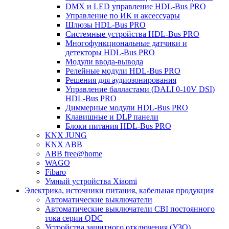
DMX и LED управление HDL-Bus PRO
Управление по ИК и аксессуары
Шлюзы HDL-Bus PRO
Системные устройства HDL-Bus PRO
Многофункциональные датчики и
детекторы HDL-Bus PRO
Модули ввода-вывода
Релейные модули HDL-Bus PRO
Решения для аудиозонирования
Управление балластами (DALI 0-10V DSI)
HDL-Bus PRO
Диммерные модули HDL-Bus PRO
Клавишные и DLP панели
Блоки питания HDL-Bus PRO
KNX JUNG
KNX ABB
ABB free@home
WAGO
Fibaro
Умный устройства Xiaomi
Электрика, источники питания, кабельная продукция
Автоматические выключатели
Автоматические выключатели CBI постоянного
тока серии QDC
Устройства защитного отключения (УЗО)