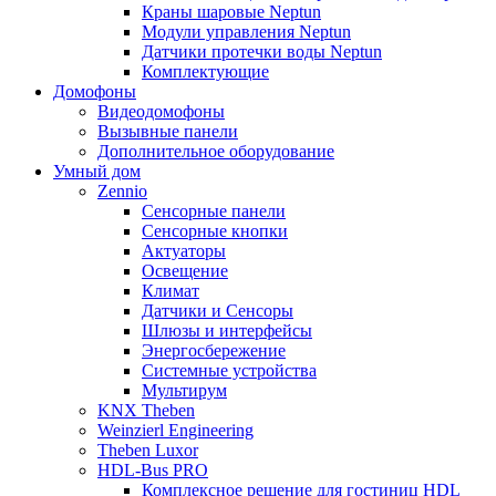
Краны шаровые Neptun
Модули управления Neptun
Датчики протечки воды Neptun
Комплектующие
Домофоны
Видеодомофоны
Вызывные панели
Дополнительное оборудование
Умный дом
Zennio
Сенсорные панели
Сенсорные кнопки
Актуаторы
Освещение
Климат
Датчики и Сенсоры
Шлюзы и интерфейсы
Энергосбережение
Системные устройства
Мультирум
KNX Theben
Weinzierl Engineering
Theben Luxor
HDL-Bus PRO
Комплексное решение для гостиниц HDL