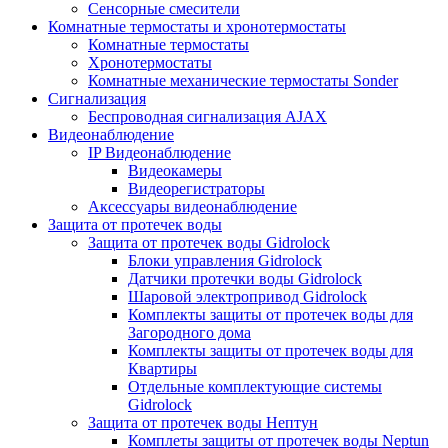
Сенсорные смесители
Комнатные термостаты и хронотермостаты
Комнатные термостаты
Хронотермостаты
Комнатные механические термостаты Sonder
Сигнализация
Беспроводная сигнализация AJAX
Видеонаблюдение
IP Видеонаблюдение
Видеокамеры
Видеорегистраторы
Аксессуары видеонаблюдение
Защита от протечек воды
Защита от протечек воды Gidrolock
Блоки управления Gidrolock
Датчики протечки воды Gidrolock
Шаровой электропривод Gidrolock
Комплекты защиты от протечек воды для
Загородного дома
Комплекты защиты от протечек воды для
Квартиры
Отдельные комплектующие системы
Gidrolock
Защита от протечек воды Нептун
Комплеты защиты от протечек воды Neptun