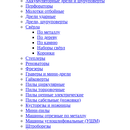
Аккумуляторные дрели и шуруповёрты
Перфораторы
Молотки отбойные
Дрели ударные
Дрели, шуруповерты
Свёрла
По металлу
По дереву
По камню
Наборы свёрл
Коронки
Степлеры
Реноваторы
Фрезеры
Граверы и мини-дрели
Гайковерты
Пилы циркулярные
Пилы торцовочные
Пилы цепные электрические
Пилы сабельные (ножовки)
Кусторезы и ножницы
Мини-пилы
Машины отрезные по металлу
Машины углошлифовальные (УШМ)
Штроборезы