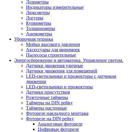
Дозиметры
Индикаторы измерительные
Люксметры
Логгеры
Курвиметры
Толщиномеры
Анемометры
Уборочная техника
Мойки высокого давления
Аксессуары для минимоек
Пылесосы строительные
Энергосбережение и автоматика. Управление светом.
Датчики движения уличные
Датчики движения для помещений
LED-светильники и прожекторы с датчиком
движения
LED-светильники и прожекторы
Датчики присутствия
Розеточные таймеры
Таймеры на DIN рейку
Таймеры настенные
Фотореле накладного монтажа
Фотореле на DIN рейку
Аналоговые фотореле
Цифровые фотореле