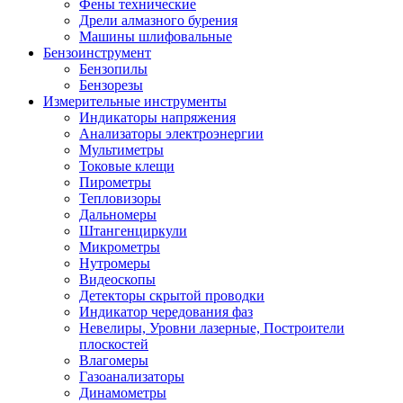
Фены технические
Дрели алмазного бурения
Машины шлифовальные
Бензоинструмент
Бензопилы
Бензорезы
Измерительные инструменты
Индикаторы напряжения
Анализаторы электроэнергии
Мультиметры
Токовые клещи
Пирометры
Тепловизоры
Дальномеры
Штангенциркули
Микрометры
Нутромеры
Видеоскопы
Детекторы скрытой проводки
Индикатор чередования фаз
Невелиры, Уровни лазерные, Построители
плоскостей
Влагомеры
Газоанализаторы
Динамометры