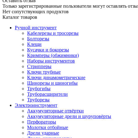
Оставить отзыв
Только зарегистрированные пользователи могут оставлять отзы
Нет сопутствующих продуктов
Каталог товаров
Ручной инструмент
Кабелерезы и тросорезы
Болторезы
Клещи
Кусачки и бокорезы
Кримперы (обжимники)
Наборы инструментов
Стрипперы
Ключи трубные
Ключи динамометрические
Шинорезы и шиногибы
Трубогибы
Труборасширители
Труборезы
Электроинструмент
Аккумуляторные отвёртки
Аккумуляторные дрели и шуруповёрты
Перфораторы
Молотки отбойные
Дрели ударные