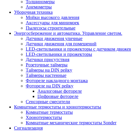
Толщиномеры
Анемометры
Уборочная техника
Мойки высокого давления
Аксессуары для минимоек
Пылесосы строительные
Энергосбережение и автоматика. Управление светом.
Датчики движения уличные
Датчики движения для помещений
LED-светильники и прожекторы с датчиком движе
LED-светильники и прожекторы
Датчики присутствия
Розеточные таймеры
Таймеры на DIN рейку
Таймеры настенные
Фотореле накладного монтажа
Фотореле на DIN рейку
Аналоговые фотореле
Цифровые фотореле
Сенсорные смесители
Комнатные термостаты и хронотермостаты
Комнатные термостаты
Хронотермостаты
Комнатные механические термостаты Sonder
Сигнализация