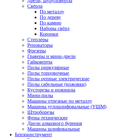
Дрели, шуруповерты
Свёрла
По металлу
По дереву
По камню
Наборы свёрл
Коронки
Степлеры
Реноваторы
Фрезеры
Граверы и мини-дрели
Гайковерты
Пилы циркулярные
Пилы торцовочные
Пилы цепные электрические
Пилы сабельные (ножовки)
Кусторезы и ножницы
Мини-пилы
Машины отрезные по металлу
Машины углошлифовальные (УШМ)
Штроборезы
Фены технические
Дрели алмазного бурения
Машины шлифовальные
Бензоинструмент