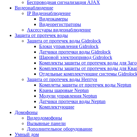
Беспроводная сигнализация AJAX
Видеонаблюдение
IP Видеонаблюдение
Видеокамеры
Видеорегистраторы
Аксессуары видеонаблюдение
Защита от протечек воды
Защита от протечек воды Gidrolock
Блоки управления Gidrolock
Датчики протечки воды Gidrolock
Шаровой электропривод Gidrolock
Комплекты защиты от протечек воды для Заг
Комплекты защиты от протечек воды для Ква
Отдельные комплектующие системы Gidroloc
Защита от протечек воды Нептун
Комплеты защиты от протечек воды Neptun
Краны шаровые Neptun
Модули управления Neptun
Датчики протечки воды Neptun
Комплектующие
Домофоны
Видеодомофоны
Вызывные панели
Дополнительное оборудование
Умный дом