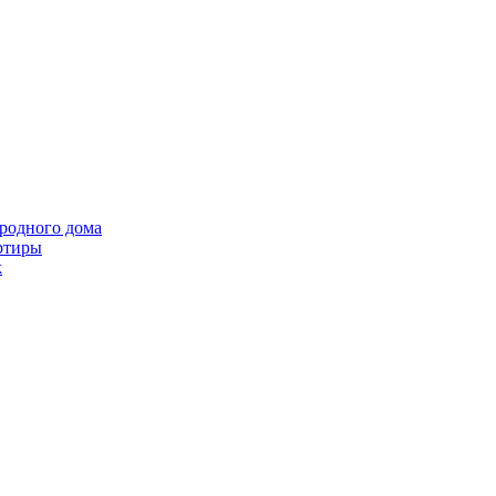
ородного дома
ртиры
k