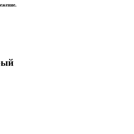
ежение.
рый