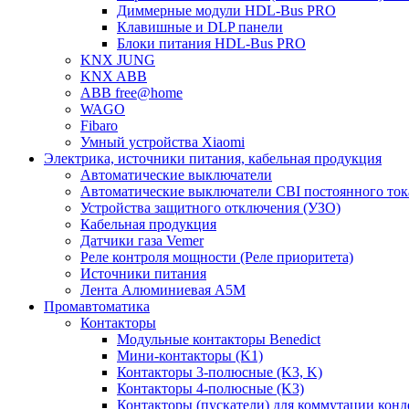
Диммерные модули HDL-Bus PRO
Клавишные и DLP панели
Блоки питания HDL-Bus PRO
KNX JUNG
KNX ABB
ABB free@home
WAGO
Fibaro
Умный устройства Xiaomi
Электрика, источники питания, кабельная продукция
Автоматические выключатели
Автоматические выключатели CBI постоянного то
Устройства защитного отключения (УЗО)
Кабельная продукция
Датчики газа Vemer
Реле контроля мощности (Реле приоритета)
Источники питания
Лента Алюминиевая А5М
Промавтоматика
Контакторы
Модульные контакторы Benedict
Мини-контакторы (K1)
Контакторы 3-полюсные (K3, K)
Контакторы 4-полюсные (K3)
Контакторы (пускатели) для коммутации конд