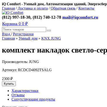
iQ Comfort - Умный дом, Автоматизация зданий, Энергосбер
Главная
/
Доставка и оплата
/
Обратная связь
/
Контакты
(812) 997-18-30, (812) 740-12-78
mail@iqcomfort.ru
Корзина
0
0 ₽
Вход
/
Регистрация
Главная
»
Умный дом
»
KNX JUNG
комплект накладок светло-се
Производитель:
JUNG
Артикул:
RCDCD4092TSALG
2300
₽
Характеристики
Отзывы
Сопутствующие продукты