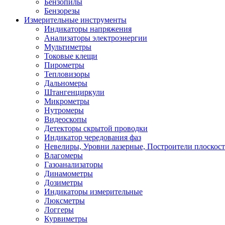
Бензопилы
Бензорезы
Измерительные инструменты
Индикаторы напряжения
Анализаторы электроэнергии
Мультиметры
Токовые клещи
Пирометры
Тепловизоры
Дальномеры
Штангенциркули
Микрометры
Нутромеры
Видеоскопы
Детекторы скрытой проводки
Индикатор чередования фаз
Невелиры, Уровни лазерные, Построители плоскос
Влагомеры
Газоанализаторы
Динамометры
Дозиметры
Индикаторы измерительные
Люксметры
Логгеры
Курвиметры