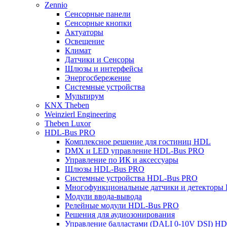
Zennio
Сенсорные панели
Сенсорные кнопки
Актуаторы
Освещение
Климат
Датчики и Сенсоры
Шлюзы и интерфейсы
Энергосбережение
Системные устройства
Мультирум
KNX Theben
Weinzierl Engineering
Theben Luxor
HDL-Bus PRO
Комплексное решение для гостиниц HDL
DMX и LED управление HDL-Bus PRO
Управление по ИК и аксессуары
Шлюзы HDL-Bus PRO
Системные устройства HDL-Bus PRO
Многофункциональные датчики и детекторы
Модули ввода-вывода
Релейные модули HDL-Bus PRO
Решения для аудиозонирования
Управление балластами (DALI 0-10V DSI) H