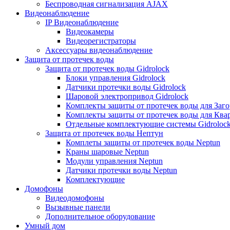
Беспроводная сигнализация AJAX
Видеонаблюдение
IP Видеонаблюдение
Видеокамеры
Видеорегистраторы
Аксессуары видеонаблюдение
Защита от протечек воды
Защита от протечек воды Gidrolock
Блоки управления Gidrolock
Датчики протечки воды Gidrolock
Шаровой электропривод Gidrolock
Комплекты защиты от протечек воды для Заг
Комплекты защиты от протечек воды для Ква
Отдельные комплектующие системы Gidroloc
Защита от протечек воды Нептун
Комплеты защиты от протечек воды Neptun
Краны шаровые Neptun
Модули управления Neptun
Датчики протечки воды Neptun
Комплектующие
Домофоны
Видеодомофоны
Вызывные панели
Дополнительное оборудование
Умный дом