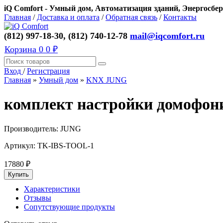
iQ Comfort - Умный дом, Автоматизация зданий, Энергосбер
Главная
/
Доставка и оплата
/
Обратная связь
/
Контакты
(812) 997-18-30, (812) 740-12-78
mail@iqcomfort.ru
Корзина
0
0 ₽
Вход
/
Регистрация
Главная
»
Умный дом
»
KNX JUNG
комплект настройки домофон
Производитель:
JUNG
Артикул:
TK-IBS-TOOL-1
17880
₽
Характеристики
Отзывы
Сопутствующие продукты