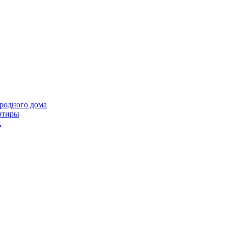
ородного дома
ртиры
k