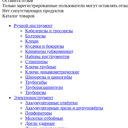
Оставить отзыв
Только зарегистрированные пользователи могут оставлять отзы
Нет сопутствующих продуктов
Каталог товаров
Ручной инструмент
Кабелерезы и тросорезы
Болторезы
Клещи
Кусачки и бокорезы
Кримперы (обжимники)
Наборы инструментов
Стрипперы
Ключи трубные
Ключи динамометрические
Шинорезы и шиногибы
Трубогибы
Труборасширители
Труборезы
Электроинструмент
Аккумуляторные отвёртки
Аккумуляторные дрели и шуруповёрты
Перфораторы
Молотки отбойные
Дрели ударные