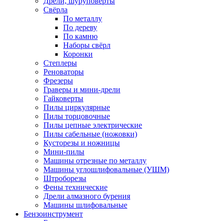
Дрели, шуруповерты
Свёрла
По металлу
По дереву
По камню
Наборы свёрл
Коронки
Степлеры
Реноваторы
Фрезеры
Граверы и мини-дрели
Гайковерты
Пилы циркулярные
Пилы торцовочные
Пилы цепные электрические
Пилы сабельные (ножовки)
Кусторезы и ножницы
Мини-пилы
Машины отрезные по металлу
Машины углошлифовальные (УШМ)
Штроборезы
Фены технические
Дрели алмазного бурения
Машины шлифовальные
Бензоинструмент