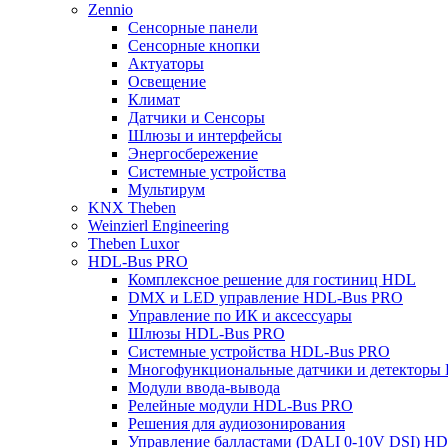
Zennio
Сенсорные панели
Сенсорные кнопки
Актуаторы
Освещение
Климат
Датчики и Сенсоры
Шлюзы и интерфейсы
Энергосбережение
Системные устройства
Мультирум
KNX Theben
Weinzierl Engineering
Theben Luxor
HDL-Bus PRO
Комплексное решение для гостиниц HDL
DMX и LED управление HDL-Bus PRO
Управление по ИК и аксессуары
Шлюзы HDL-Bus PRO
Системные устройства HDL-Bus PRO
Многофункциональные датчики и детекторы
Модули ввода-вывода
Релейные модули HDL-Bus PRO
Решения для аудиозонирования
Управление балластами (DALI 0-10V DSI) H