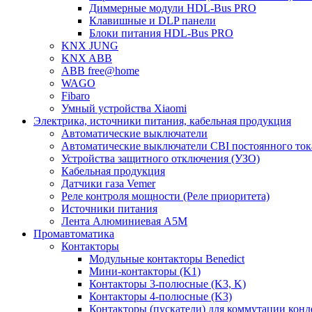
Диммерные модули HDL-Bus PRO
Клавишные и DLP панели
Блоки питания HDL-Bus PRO
KNX JUNG
KNX ABB
ABB free@home
WAGO
Fibaro
Умный устройства Xiaomi
Электрика, источники питания, кабельная продукция
Автоматические выключатели
Автоматические выключатели CBI постоянного то
Устройства защитного отключения (УЗО)
Кабельная продукция
Датчики газа Vemer
Реле контроля мощности (Реле приоритета)
Источники питания
Лента Алюминиевая А5М
Промавтоматика
Контакторы
Модульные контакторы Benedict
Мини-контакторы (K1)
Контакторы 3-полюсные (K3, K)
Контакторы 4-полюсные (K3)
Контакторы (пускатели) для коммутации конд