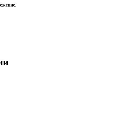
ежение.
ии