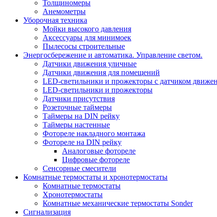
Толщиномеры
Анемометры
Уборочная техника
Мойки высокого давления
Аксессуары для минимоек
Пылесосы строительные
Энергосбережение и автоматика. Управление светом.
Датчики движения уличные
Датчики движения для помещений
LED-светильники и прожекторы с датчиком движе
LED-светильники и прожекторы
Датчики присутствия
Розеточные таймеры
Таймеры на DIN рейку
Таймеры настенные
Фотореле накладного монтажа
Фотореле на DIN рейку
Аналоговые фотореле
Цифровые фотореле
Сенсорные смесители
Комнатные термостаты и хронотермостаты
Комнатные термостаты
Хронотермостаты
Комнатные механические термостаты Sonder
Сигнализация