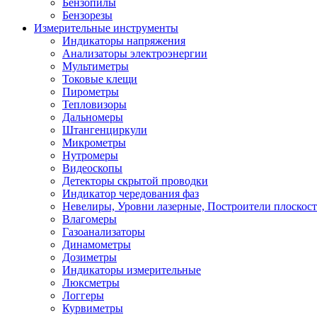
Бензопилы
Бензорезы
Измерительные инструменты
Индикаторы напряжения
Анализаторы электроэнергии
Мультиметры
Токовые клещи
Пирометры
Тепловизоры
Дальномеры
Штангенциркули
Микрометры
Нутромеры
Видеоскопы
Детекторы скрытой проводки
Индикатор чередования фаз
Невелиры, Уровни лазерные, Построители плоскос
Влагомеры
Газоанализаторы
Динамометры
Дозиметры
Индикаторы измерительные
Люксметры
Логгеры
Курвиметры