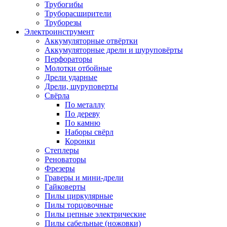
Трубогибы
Труборасширители
Труборезы
Электроинструмент
Аккумуляторные отвёртки
Аккумуляторные дрели и шуруповёрты
Перфораторы
Молотки отбойные
Дрели ударные
Дрели, шуруповерты
Свёрла
По металлу
По дереву
По камню
Наборы свёрл
Коронки
Степлеры
Реноваторы
Фрезеры
Граверы и мини-дрели
Гайковерты
Пилы циркулярные
Пилы торцовочные
Пилы цепные электрические
Пилы сабельные (ножовки)