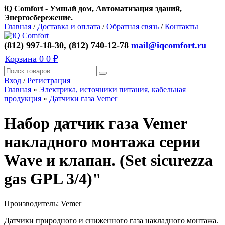
iQ Comfort - Умный дом, Автоматизация зданий,
Энергосбережение.
Главная
/
Доставка и оплата
/
Обратная связь
/
Контакты
(812) 997-18-30, (812) 740-12-78
mail@iqcomfort.ru
Корзина
0
0 ₽
Вход
/
Регистрация
Главная
»
Электрика, источники питания, кабельная
продукция
»
Датчики газа Vemer
Набор датчик газа Vemer
накладного монтажа серии
Wave и клапан. (Set sicurezza
gas GPL 3/4)"
Производитель:
Vemer
Датчики природного и сниженного газа накладного монтажа.