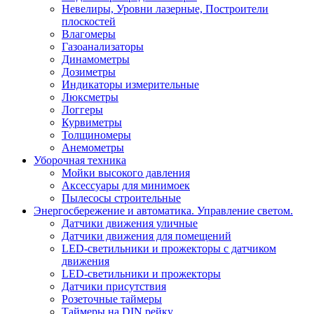
Невелиры, Уровни лазерные, Построители
плоскостей
Влагомеры
Газоанализаторы
Динамометры
Дозиметры
Индикаторы измерительные
Люксметры
Логгеры
Курвиметры
Толщиномеры
Анемометры
Уборочная техника
Мойки высокого давления
Аксессуары для минимоек
Пылесосы строительные
Энергосбережение и автоматика. Управление светом.
Датчики движения уличные
Датчики движения для помещений
LED-светильники и прожекторы с датчиком
движения
LED-светильники и прожекторы
Датчики присутствия
Розеточные таймеры
Таймеры на DIN рейку