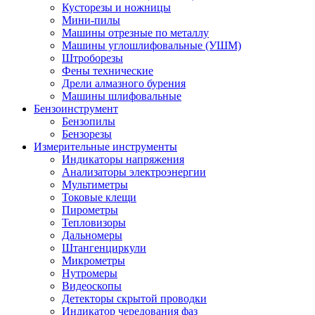
Кусторезы и ножницы
Мини-пилы
Машины отрезные по металлу
Машины углошлифовальные (УШМ)
Штроборезы
Фены технические
Дрели алмазного бурения
Машины шлифовальные
Бензоинструмент
Бензопилы
Бензорезы
Измерительные инструменты
Индикаторы напряжения
Анализаторы электроэнергии
Мультиметры
Токовые клещи
Пирометры
Тепловизоры
Дальномеры
Штангенциркули
Микрометры
Нутромеры
Видеоскопы
Детекторы скрытой проводки
Индикатор чередования фаз