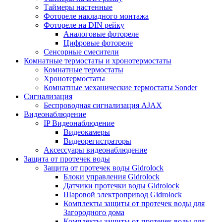
Таймеры настенные
Фотореле накладного монтажа
Фотореле на DIN рейку
Аналоговые фотореле
Цифровые фотореле
Сенсорные смесители
Комнатные термостаты и хронотермостаты
Комнатные термостаты
Хронотермостаты
Комнатные механические термостаты Sonder
Сигнализация
Беспроводная сигнализация AJAX
Видеонаблюдение
IP Видеонаблюдение
Видеокамеры
Видеорегистраторы
Аксессуары видеонаблюдение
Защита от протечек воды
Защита от протечек воды Gidrolock
Блоки управления Gidrolock
Датчики протечки воды Gidrolock
Шаровой электропривод Gidrolock
Комплекты защиты от протечек воды для
Загородного дома
Комплекты защиты от протечек воды для