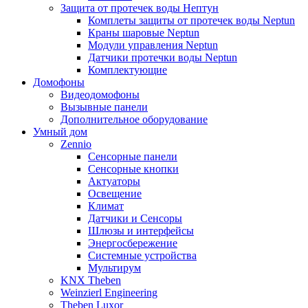
Защита от протечек воды Нептун
Комплеты защиты от протечек воды Neptun
Краны шаровые Neptun
Модули управления Neptun
Датчики протечки воды Neptun
Комплектующие
Домофоны
Видеодомофоны
Вызывные панели
Дополнительное оборудование
Умный дом
Zennio
Сенсорные панели
Сенсорные кнопки
Актуаторы
Освещение
Климат
Датчики и Сенсоры
Шлюзы и интерфейсы
Энергосбережение
Системные устройства
Мультирум
KNX Theben
Weinzierl Engineering
Theben Luxor