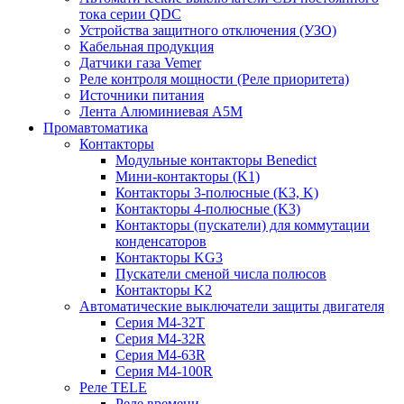
тока серии QDC
Устройства защитного отключения (УЗО)
Кабельная продукция
Датчики газа Vemer
Реле контроля мощности (Реле приоритета)
Источники питания
Лента Алюминиевая А5М
Промавтоматика
Контакторы
Модульные контакторы Benedict
Мини-контакторы (K1)
Контакторы 3-полюсные (K3, K)
Контакторы 4-полюсные (K3)
Контакторы (пускатели) для коммутации
конденсаторов
Контакторы KG3
Пускатели сменой числа полюсов
Контакторы K2
Автоматические выключатели защиты двигателя
Серия M4-32T
Серия M4-32R
Серия M4-63R
Серия M4-100R
Реле TELE
Реле времени