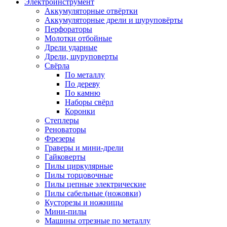
Электроинструмент
Аккумуляторные отвёртки
Аккумуляторные дрели и шуруповёрты
Перфораторы
Молотки отбойные
Дрели ударные
Дрели, шуруповерты
Свёрла
По металлу
По дереву
По камню
Наборы свёрл
Коронки
Степлеры
Реноваторы
Фрезеры
Граверы и мини-дрели
Гайковерты
Пилы циркулярные
Пилы торцовочные
Пилы цепные электрические
Пилы сабельные (ножовки)
Кусторезы и ножницы
Мини-пилы
Машины отрезные по металлу