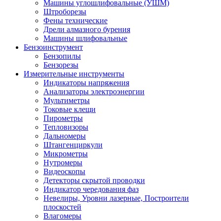
Машины углошлифовальные (УШМ)
Штроборезы
Фены технические
Дрели алмазного бурения
Машины шлифовальные
Бензоинструмент
Бензопилы
Бензорезы
Измерительные инструменты
Индикаторы напряжения
Анализаторы электроэнергии
Мультиметры
Токовые клещи
Пирометры
Тепловизоры
Дальномеры
Штангенциркули
Микрометры
Нутромеры
Видеоскопы
Детекторы скрытой проводки
Индикатор чередования фаз
Невелиры, Уровни лазерные, Построители
плоскостей
Влагомеры