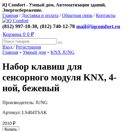
iQ Comfort - Умный дом, Автоматизация зданий,
Энергосбережение.
Главная
/
Доставка и оплата
/
Обратная связь
/
Контакты
(812) 997-18-30, (812) 740-12-78
mail@iqcomfort.ru
Корзина
0
0 ₽
Вход
/
Регистрация
Главная
»
Умный дом
»
KNX JUNG
Набор клавиш для
сенсорного модуля KNX, 4-
ной, бежевый
Производитель:
JUNG
Артикул:
LS404TSAK
2010
₽