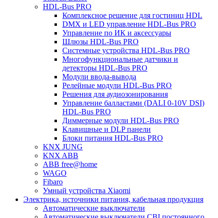
HDL-Bus PRO
Комплексное решение для гостиниц HDL
DMX и LED управление HDL-Bus PRO
Управление по ИК и аксессуары
Шлюзы HDL-Bus PRO
Системные устройства HDL-Bus PRO
Многофункциональные датчики и
детекторы HDL-Bus PRO
Модули ввода-вывода
Релейные модули HDL-Bus PRO
Решения для аудиозонирования
Управление балластами (DALI 0-10V DSI)
HDL-Bus PRO
Диммерные модули HDL-Bus PRO
Клавишные и DLP панели
Блоки питания HDL-Bus PRO
KNX JUNG
KNX ABB
ABB free@home
WAGO
Fibaro
Умный устройства Xiaomi
Электрика, источники питания, кабельная продукция
Автоматические выключатели
Автоматические выключатели CBI постоянного