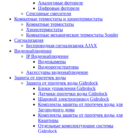
Аналоговые фотореле
Цифровые фотореле
Сенсорные смесители
Комнатные термостаты и хронотермостаты
Комнатные термостаты
Хронотермостаты
Комнатные механические термостаты Sonder
Сигнализация
Беспроводная сигнализация AJAX
Видеонаблюдение
IP Видеонаблюдение
Видеокамеры
Видеорегистраторы
Аксессуары видеонаблюдение
Защита от протечек воды
Защита от протечек воды Gidrolock
Блоки управления Gidrolock
Датчики протечки воды Gidrolock
Шаровой электропривод Gidrolock
Комплекты защиты от протечек воды для
Загородного дома
Комплекты защиты от протечек воды для
Квартиры
Отдельные комплектующие системы
Gidrolock