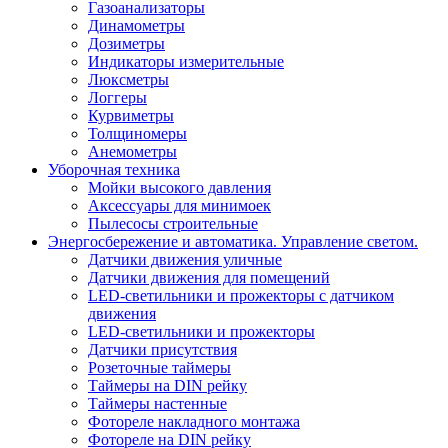
Газоанализаторы
Динамометры
Дозиметры
Индикаторы измерительные
Люксметры
Логгеры
Курвиметры
Толщиномеры
Анемометры
Уборочная техника
Мойки высокого давления
Аксессуары для минимоек
Пылесосы строительные
Энергосбережение и автоматика. Управление светом.
Датчики движения уличные
Датчики движения для помещений
LED-светильники и прожекторы с датчиком
движения
LED-светильники и прожекторы
Датчики присутствия
Розеточные таймеры
Таймеры на DIN рейку
Таймеры настенные
Фотореле накладного монтажа
Фотореле на DIN рейку