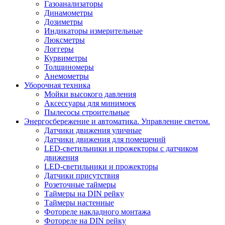
Газоанализаторы
Динамометры
Дозиметры
Индикаторы измерительные
Люксметры
Логгеры
Курвиметры
Толщиномеры
Анемометры
Уборочная техника
Мойки высокого давления
Аксессуары для минимоек
Пылесосы строительные
Энергосбережение и автоматика. Управление светом.
Датчики движения уличные
Датчики движения для помещений
LED-светильники и прожекторы с датчиком
движения
LED-светильники и прожекторы
Датчики присутствия
Розеточные таймеры
Таймеры на DIN рейку
Таймеры настенные
Фотореле накладного монтажа
Фотореле на DIN рейку