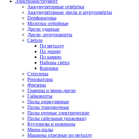
Электроинструмент
Аккумуляторные отвёртки
Аккумуляторные дрели и шуруповёрты
Перфораторы
Молотки отбойные
Дрели ударные
Дрели, шуруповерты
Свёрла
По металлу
По дереву
По камню
Наборы свёрл
Коронки
Степлеры
Реноваторы
Фрезеры
Граверы и мини-дрели
Гайковерты
Пилы циркулярные
Пилы торцовочные
Пилы цепные электрические
Пилы сабельные (ножовки)
Кусторезы и ножницы
Мини-пилы
Машины отрезные по металлу