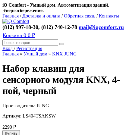
iQ Comfort - Умный дом, Автоматизация зданий,
Энергосбережение.
Главная
/
Доставка и оплата
/
Обратная связь
/
Контакты
(812) 997-18-30, (812) 740-12-78
mail@iqcomfort.ru
Корзина
0
0 ₽
Вход
/
Регистрация
Главная
»
Умный дом
»
KNX JUNG
Набор клавиш для
сенсорного модуля KNX, 4-
ной, черный
Производитель:
JUNG
Артикул:
LS404TSAKSW
2290
₽