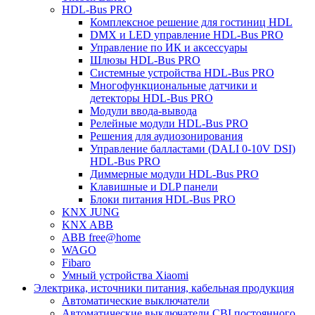
HDL-Bus PRO
Комплексное решение для гостиниц HDL
DMX и LED управление HDL-Bus PRO
Управление по ИК и аксессуары
Шлюзы HDL-Bus PRO
Системные устройства HDL-Bus PRO
Многофункциональные датчики и
детекторы HDL-Bus PRO
Модули ввода-вывода
Релейные модули HDL-Bus PRO
Решения для аудиозонирования
Управление балластами (DALI 0-10V DSI)
HDL-Bus PRO
Диммерные модули HDL-Bus PRO
Клавишные и DLP панели
Блоки питания HDL-Bus PRO
KNX JUNG
KNX ABB
ABB free@home
WAGO
Fibaro
Умный устройства Xiaomi
Электрика, источники питания, кабельная продукция
Автоматические выключатели
Автоматические выключатели CBI постоянного