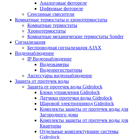
Аналоговые фотореле
Цифровые фотореле
Сенсорные смесители
Комнатные термостаты и хронотермостаты
Комнатные термостаты
Хронотермостаты
Комнатные механические термостаты Sonder
Сигнализация
Беспроводная сигнализация AJAX
Видеонаблюдение
IP Видеонаблюдение
Видеокамеры
Видеорегистраторы
Аксессуары видеонаблюдение
Защита от протечек воды
Защита от протечек воды Gidrolock
Блоки управления Gidrolock
Датчики протечки воды Gidrolock
Шаровой электропривод Gidrolock
Комплекты защиты от протечек воды для
Загородного дома
Комплекты защиты от протечек воды для
Квартиры
Отдельные комплектующие системы
Gidrolock