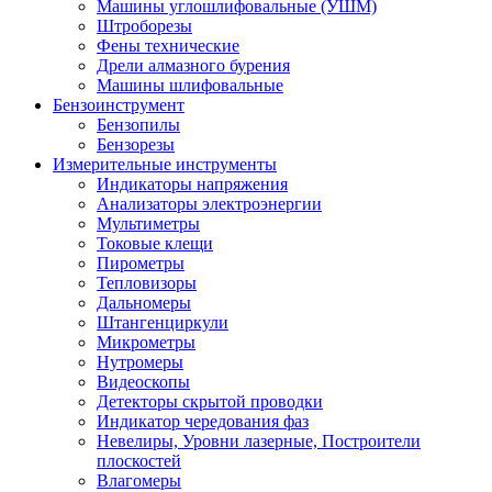
Машины углошлифовальные (УШМ)
Штроборезы
Фены технические
Дрели алмазного бурения
Машины шлифовальные
Бензоинструмент
Бензопилы
Бензорезы
Измерительные инструменты
Индикаторы напряжения
Анализаторы электроэнергии
Мультиметры
Токовые клещи
Пирометры
Тепловизоры
Дальномеры
Штангенциркули
Микрометры
Нутромеры
Видеоскопы
Детекторы скрытой проводки
Индикатор чередования фаз
Невелиры, Уровни лазерные, Построители
плоскостей
Влагомеры