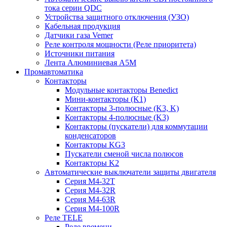
тока серии QDC
Устройства защитного отключения (УЗО)
Кабельная продукция
Датчики газа Vemer
Реле контроля мощности (Реле приоритета)
Источники питания
Лента Алюминиевая А5М
Промавтоматика
Контакторы
Модульные контакторы Benedict
Мини-контакторы (K1)
Контакторы 3-полюсные (K3, K)
Контакторы 4-полюсные (K3)
Контакторы (пускатели) для коммутации
конденсаторов
Контакторы KG3
Пускатели сменой числа полюсов
Контакторы K2
Автоматические выключатели защиты двигателя
Серия M4-32T
Серия M4-32R
Серия M4-63R
Серия M4-100R
Реле TELE
Реле времени