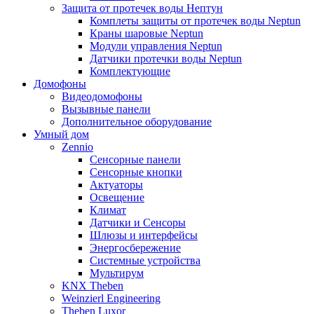
Защита от протечек воды Нептун
Комплеты защиты от протечек воды Neptun
Краны шаровые Neptun
Модули управления Neptun
Датчики протечки воды Neptun
Комплектующие
Домофоны
Видеодомофоны
Вызывные панели
Дополнительное оборудование
Умный дом
Zennio
Сенсорные панели
Сенсорные кнопки
Актуаторы
Освещение
Климат
Датчики и Сенсоры
Шлюзы и интерфейсы
Энергосбережение
Системные устройства
Мультирум
KNX Theben
Weinzierl Engineering
Theben Luxor