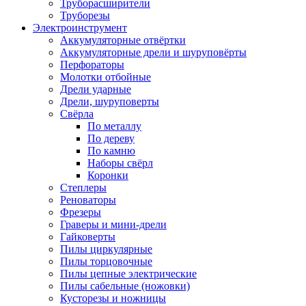
Труборасширители
Труборезы
Электроинструмент
Аккумуляторные отвёртки
Аккумуляторные дрели и шуруповёрты
Перфораторы
Молотки отбойные
Дрели ударные
Дрели, шуруповерты
Свёрла
По металлу
По дереву
По камню
Наборы свёрл
Коронки
Степлеры
Реноваторы
Фрезеры
Граверы и мини-дрели
Гайковерты
Пилы циркулярные
Пилы торцовочные
Пилы цепные электрические
Пилы сабельные (ножовки)
Кусторезы и ножницы