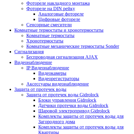
Фотореле накладного монтажа
Фотореле на DIN рейку
Аналоговые фотореле
Цифровые фотореле
Сенсорные смесители
Комнатные термостаты и хронотермостаты
Комнатные термостаты
Хронотермостаты
Комнатные механические термостаты Sonder
Сигнализация
Беспроводная сигнализация AJAX
Видеонаблюдение
IP Видеонаблюдение
Видеокамеры
Видеорегистраторы
Аксессуары видеонаблюдение
Защита от протечек воды
Защита от протечек воды Gidrolock
Блоки управления Gidrolock
Датчики протечки воды Gidrolock
Шаровой электропривод Gidrolock
Комплекты защиты от протечек воды для
Загородного дома
Комплекты защиты от протечек воды для
Квартиры