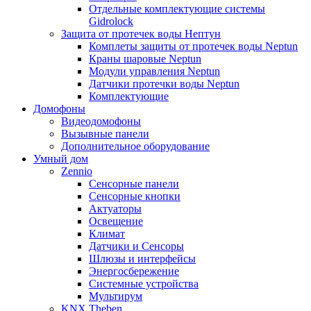
Отдельные комплектующие системы
Gidrolock
Защита от протечек воды Нептун
Комплеты защиты от протечек воды Neptun
Краны шаровые Neptun
Модули управления Neptun
Датчики протечки воды Neptun
Комплектующие
Домофоны
Видеодомофоны
Вызывные панели
Дополнительное оборудование
Умный дом
Zennio
Сенсорные панели
Сенсорные кнопки
Актуаторы
Освещение
Климат
Датчики и Сенсоры
Шлюзы и интерфейсы
Энергосбережение
Системные устройства
Мультирум
KNX Theben