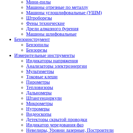
Мини-пилы
Машины отрезные по металлу
Машины углошлифовальные (УШМ)
Штроборезы
Фены технические
Дрели алмазного бурения
Машины шлифовальные
Бензоинструмент
Бензопилы
Бензорезы
Измерительные инструменты
Индикаторы напряжения
Анализаторы электроэнергии
Мультиметры
Токовые клещи
Пирометры
Тепловизоры
Дальномеры
Штангенциркули
Микрометры
Нутромеры
Видеоскопы
Детекторы скрытой проводки
Индикатор чередования фаз
Невелиры, Уровни лазерные, Построители