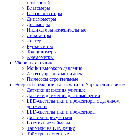
плоскостей
Влагомеры
Газоанализаторы
Динамометры
Дозиметры
Индикаторы измерительные
Люксметры
Логгеры
Курвиметры
Толщиномеры
Анемометры
Уборочная техника
Мойки высокого давления
Аксессуары для минимоек
Пылесосы строительные
Энергосбережение и автоматика. Управление светом.
Датчики движения уличные
Датчики движения для помещений
LED-светильники и прожекторы с датчиком
движения
LED-светильники и прожекторы
Датчики присутствия
Розеточные таймеры
Таймеры на DIN рейку
Таймеры настенные