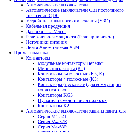
Автоматические выключатели
Автоматические выключатели CBI постоянного
тока серии QDC
Устройства защитного отключения (УЗО)
Кабельная продукция
Датчики газа Vemer
Реле контроля мощности (Реле приоритета)
Источники питания
Лента Алюминиевая А5М
Промавтоматика
Контакторы
Модульные контакторы Benedict
Мини-контакторы (K1)
Контакторы 3-полюсные (K3, K)
Контакторы 4-полюсные (K3)
Контакторы (пускатели) для коммутации
конденсаторов
Контакторы KG3
Пускатели сменой числа полюсов
Контакторы K2
Автоматические выключатели защиты двигателя
Серия M4-32T
Серия M4-32R
Серия M4-63R