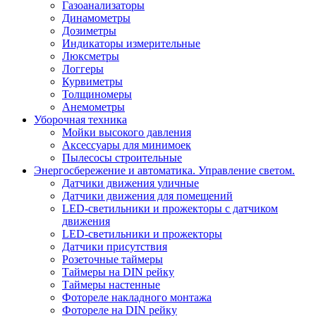
Газоанализаторы
Динамометры
Дозиметры
Индикаторы измерительные
Люксметры
Логгеры
Курвиметры
Толщиномеры
Анемометры
Уборочная техника
Мойки высокого давления
Аксессуары для минимоек
Пылесосы строительные
Энергосбережение и автоматика. Управление светом.
Датчики движения уличные
Датчики движения для помещений
LED-светильники и прожекторы с датчиком
движения
LED-светильники и прожекторы
Датчики присутствия
Розеточные таймеры
Таймеры на DIN рейку
Таймеры настенные
Фотореле накладного монтажа
Фотореле на DIN рейку