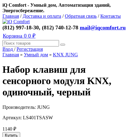
iQ Comfort - Умный дом, Автоматизация зданий,
Энергосбережение.
Главная
/
Доставка и оплата
/
Обратная связь
/
Контакты
(812) 997-18-30, (812) 740-12-78
mail@iqcomfort.ru
Корзина
0
0 ₽
Вход
/
Регистрация
Главная
»
Умный дом
»
KNX JUNG
Набор клавиш для
сенсорного модуля KNX,
одиночный, черный
Производитель:
JUNG
Артикул:
LS401TSASW
1140
₽