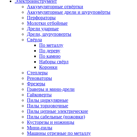
Электроинструмент
Аккумуляторные отвёртки
Аккумуляторные дрели и шуруповёрты
Перфораторы
Молотки отбойные
Дрели ударные
Дрели, шуруповерты
Свёрла
По металлу
По дереву
По камню
Наборы свёрл
Коронки
Степлеры
Реноваторы
Фрезеры
Граверы и мини-дрели
Гайковерты
Пилы циркулярные
Пилы торцовочные
Пилы цепные электрические
Пилы сабельные (ножовки)
Кусторезы и ножницы
Мини-пилы
Машины отрезные по металлу