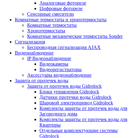
Аналоговые фотореле
Цифровые фотореле
Сенсорные смесители
Комнатные термостаты и хронотермостаты
Комнатные термостаты
Хронотермостаты
Комнатные механические термостаты Sonder
Сигнализация
Беспроводная сигнализация AJAX
Видеонаблюдение
IP Видеонаблюдение
Видеокамеры
Видеорегистраторы
Аксессуары видеонаблюдение
Защита от протечек воды
Защита от протечек воды Gidrolock
Блоки управления Gidrolock
Датчики протечки воды Gidrolock
Шаровой электропривод Gidrolock
Комплекты защиты от протечек воды для
Загородного дома
Комплекты защиты от протечек воды для
Квартиры
Отдельные комплектующие системы
Gidrolock