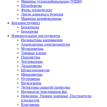
Машины углошлифовальные (УШМ)
Штроборезы
Фены технические
Дрели алмазного бурения
Машины шлифовальные
Бензоинструмент
Бензопилы
Бензорезы
Измерительные инструменты
Индикаторы напряжения
Анализаторы электроэнергии
Мультиметры
Токовые клещи
Пирометры
Тепловизоры
Дальномеры
Штангенциркули
Микрометры
Нутромеры
Видеоскопы
Детекторы скрытой проводки
Индикатор чередования фаз
Невелиры, Уровни лазерные, Построители
плоскостей
Влагомеры