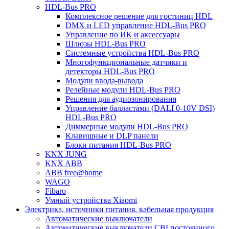
HDL-Bus PRO
Комплексное решение для гостиниц HDL
DMX и LED управление HDL-Bus PRO
Управление по ИК и аксессуары
Шлюзы HDL-Bus PRO
Системные устройства HDL-Bus PRO
Многофункциональные датчики и
детекторы HDL-Bus PRO
Модули ввода-вывода
Релейные модули HDL-Bus PRO
Решения для аудиозонирования
Управление балластами (DALI 0-10V DSI)
HDL-Bus PRO
Диммерные модули HDL-Bus PRO
Клавишные и DLP панели
Блоки питания HDL-Bus PRO
KNX JUNG
KNX ABB
ABB free@home
WAGO
Fibaro
Умный устройства Xiaomi
Электрика, источники питания, кабельная продукция
Автоматические выключатели
Автоматические выключатели CBI постоянного