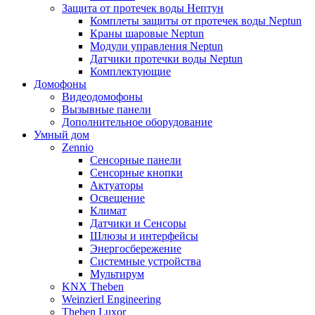
Защита от протечек воды Нептун
Комплеты защиты от протечек воды Neptun
Краны шаровые Neptun
Модули управления Neptun
Датчики протечки воды Neptun
Комплектующие
Домофоны
Видеодомофоны
Вызывные панели
Дополнительное оборудование
Умный дом
Zennio
Сенсорные панели
Сенсорные кнопки
Актуаторы
Освещение
Климат
Датчики и Сенсоры
Шлюзы и интерфейсы
Энергосбережение
Системные устройства
Мультирум
KNX Theben
Weinzierl Engineering
Theben Luxor