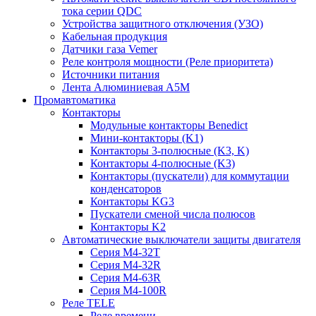
тока серии QDC
Устройства защитного отключения (УЗО)
Кабельная продукция
Датчики газа Vemer
Реле контроля мощности (Реле приоритета)
Источники питания
Лента Алюминиевая А5М
Промавтоматика
Контакторы
Модульные контакторы Benedict
Мини-контакторы (K1)
Контакторы 3-полюсные (K3, K)
Контакторы 4-полюсные (K3)
Контакторы (пускатели) для коммутации
конденсаторов
Контакторы KG3
Пускатели сменой числа полюсов
Контакторы K2
Автоматические выключатели защиты двигателя
Серия M4-32T
Серия M4-32R
Серия M4-63R
Серия M4-100R
Реле TELE
Реле времени