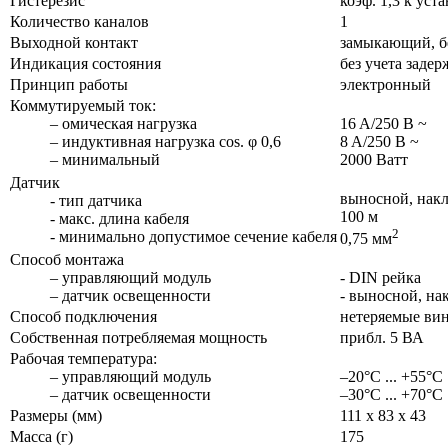
Гистерезис
коэф. 1,3 к уст
Количество каналов
1
Выходной контакт
замыкающий, б
Индикация состояния
без учета заде
Принцип работы
электронный
Коммутируемый ток:
– омическая нагрузка
16 A/250 В ~
– индуктивная нагрузка cos. φ 0,6
8 A/250 В ~
– минимальный
2000 Ватт
Датчик
выносной, нак
- тип датчика
100 м
- макс. длина кабеля
2
- минимально допустимое сечение кабеля
0,75 мм
Способ монтажа
– управляющий модуль
- DIN рейка
– датчик освещенности
- выносной, на
Способ подключения
нетеряемые ви
Собственная потребляемая мощность
прибл. 5 ВА
Рабочая температура:
– управляющий модуль
–20°C ... +55°C
– датчик освещенности
–30°C ... +70°C
Размеры (мм)
111 x 83 x 43
Масса (г)
175