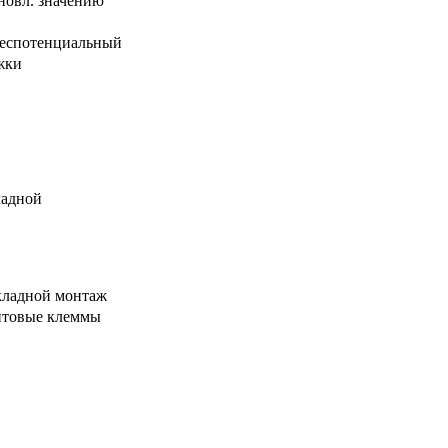
ановл. значению
еспотенциальный
ржки
ладной
кладной монтаж
нтовые клеммы