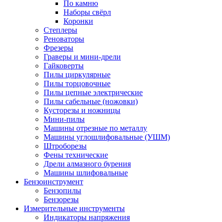
По камню
Наборы свёрл
Коронки
Степлеры
Реноваторы
Фрезеры
Граверы и мини-дрели
Гайковерты
Пилы циркулярные
Пилы торцовочные
Пилы цепные электрические
Пилы сабельные (ножовки)
Кусторезы и ножницы
Мини-пилы
Машины отрезные по металлу
Машины углошлифовальные (УШМ)
Штроборезы
Фены технические
Дрели алмазного бурения
Машины шлифовальные
Бензоинструмент
Бензопилы
Бензорезы
Измерительные инструменты
Индикаторы напряжения