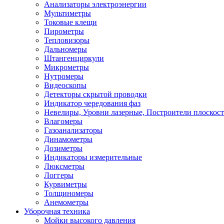
Анализаторы электроэнергии
Мультиметры
Токовые клещи
Пирометры
Тепловизоры
Дальномеры
Штангенциркули
Микрометры
Нутромеры
Видеоскопы
Детекторы скрытой проводки
Индикатор чередования фаз
Невелиры, Уровни лазерные, Построители плоскос
Влагомеры
Газоанализаторы
Динамометры
Дозиметры
Индикаторы измерительные
Люксметры
Логгеры
Курвиметры
Толщиномеры
Анемометры
Уборочная техника
Мойки высокого давления