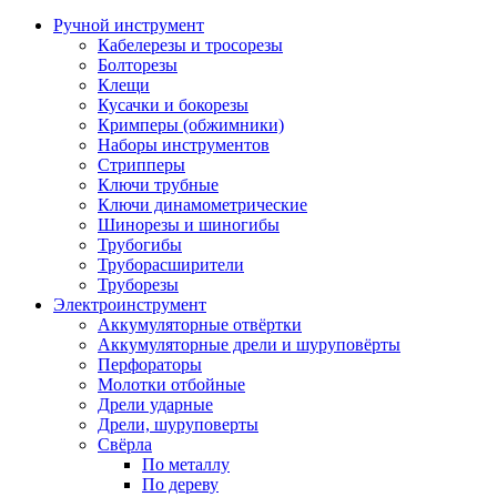
Ручной инструмент
Кабелерезы и тросорезы
Болторезы
Клещи
Кусачки и бокорезы
Кримперы (обжимники)
Наборы инструментов
Стрипперы
Ключи трубные
Ключи динамометрические
Шинорезы и шиногибы
Трубогибы
Труборасширители
Труборезы
Электроинструмент
Аккумуляторные отвёртки
Аккумуляторные дрели и шуруповёрты
Перфораторы
Молотки отбойные
Дрели ударные
Дрели, шуруповерты
Свёрла
По металлу
По дереву