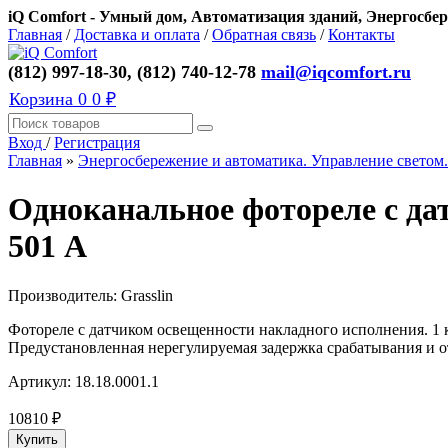
iQ Comfort - Умный дом, Автоматизация зданий, Энергосбер
Главная
/
Доставка и оплата
/
Обратная связь
/
Контакты
(812) 997-18-30, (812) 740-12-78
mail@iqcomfort.ru
Корзина
0
0 ₽
Вход
/
Регистрация
Главная
»
Энергосбережение и автоматика. Управление светом.
Одноканальное фотореле с дат
501 А
Производитель:
Grasslin
Фотореле с датчиком освещенности накладного исполнения. 1 
Предустановленная нерегулируемая задержка срабатывания и о
Артикул:
18.18.0001.1
10810
₽