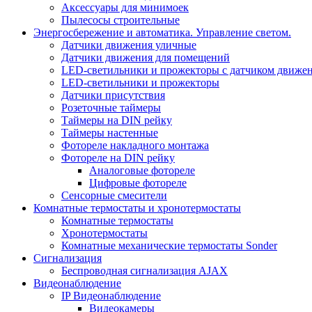
Аксессуары для минимоек
Пылесосы строительные
Энергосбережение и автоматика. Управление светом.
Датчики движения уличные
Датчики движения для помещений
LED-светильники и прожекторы с датчиком движе
LED-светильники и прожекторы
Датчики присутствия
Розеточные таймеры
Таймеры на DIN рейку
Таймеры настенные
Фотореле накладного монтажа
Фотореле на DIN рейку
Аналоговые фотореле
Цифровые фотореле
Сенсорные смесители
Комнатные термостаты и хронотермостаты
Комнатные термостаты
Хронотермостаты
Комнатные механические термостаты Sonder
Сигнализация
Беспроводная сигнализация AJAX
Видеонаблюдение
IP Видеонаблюдение
Видеокамеры