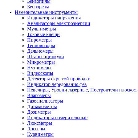
Бензопилы
Бензорезы
Измерительные инструменты
Индикаторы напряжения
Анализаторы электроэнергии
Мультиметры
Токовые клещи
Пирометры
Тепловизоры
Дальномеры
Штангенциркули
Микрометры
Нутромеры
Видеоскопы
Детекторы скрытой проводки
Индикатор чередования фаз
Невелиры, Уровни лазерные, Построители плоскос
Влагомеры
Газоанализаторы
Динамометры
Дозиметры
Индикаторы измерительные
Люксметры
Логгеры
Курвиметры