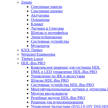
Zennio
Сенсорные панели
Сенсорные кнопки
Актуаторы
Освещение
Климат
Датчики и Сенсоры
Шлюзы и интерфейсы
Энергосбережение
Системные устройства
Мультирум
KNX Theben
Weinzierl Engineering
Theben Luxor
HDL-Bus PRO
Комплексное решение для гостиниц HDL
DMX и LED управление HDL-Bus PRO
Управление по ИК и аксессуары
Шлюзы HDL-Bus PRO
Системные устройства HDL-Bus PRO
Многофункциональные датчики и детекторы
Модули ввода-вывода
Релейные модули HDL-Bus PRO
Решения для аудиозонирования
Управление балластами (DALI 0-10V DSI) H