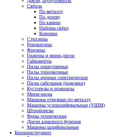
Дрели, шуруповерты
Свёрла
По металлу
По дереву
По камню
Наборы свёрл
Коронки
Степлеры
Реноваторы
Фрезеры
Граверы и мини-дрели
Гайковерты
Пилы циркулярные
Пилы торцовочные
Пилы цепные электрические
Пилы сабельные (ножовки)
Кусторезы и ножницы
Мини-пилы
Машины отрезные по металлу
Машины углошлифовальные (УШМ)
Штроборезы
Фены технические
Дрели алмазного бурения
Машины шлифовальные
Бензоинструмент