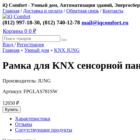
iQ Comfort - Умный дом, Автоматизация зданий, Энергосбер
Главная
/
Доставка и оплата
/
Обратная связь
/
Контакты
(812) 997-18-30, (812) 740-12-78
mail@iqcomfort.ru
Корзина
0
0 ₽
Вход
/
Регистрация
Главная
»
Умный дом
»
KNX JUNG
Рамка для KNX сенсорной пан
Производитель:
JUNG
Артикул:
FPGLAS781SW
12650
₽
Характеристики
Отзывы
Сопутствующие продукты