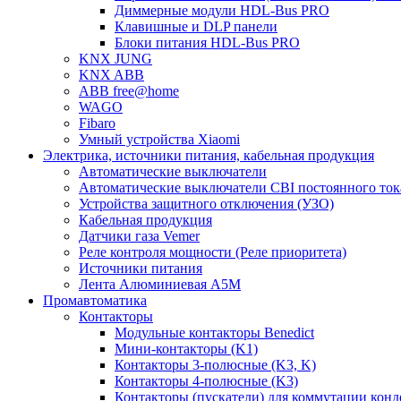
Диммерные модули HDL-Bus PRO
Клавишные и DLP панели
Блоки питания HDL-Bus PRO
KNX JUNG
KNX ABB
ABB free@home
WAGO
Fibaro
Умный устройства Xiaomi
Электрика, источники питания, кабельная продукция
Автоматические выключатели
Автоматические выключатели CBI постоянного то
Устройства защитного отключения (УЗО)
Кабельная продукция
Датчики газа Vemer
Реле контроля мощности (Реле приоритета)
Источники питания
Лента Алюминиевая А5М
Промавтоматика
Контакторы
Модульные контакторы Benedict
Мини-контакторы (K1)
Контакторы 3-полюсные (K3, K)
Контакторы 4-полюсные (K3)
Контакторы (пускатели) для коммутации конд