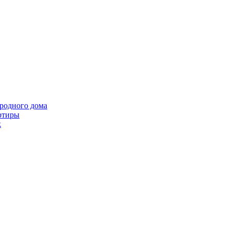
ородного дома
ртиры
k