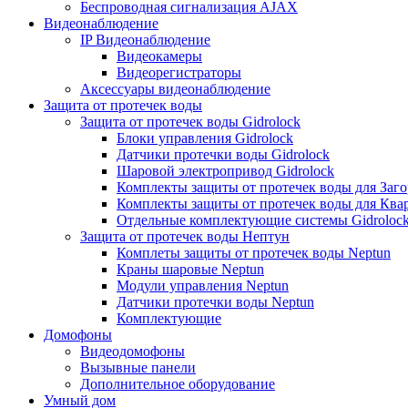
Беспроводная сигнализация AJAX
Видеонаблюдение
IP Видеонаблюдение
Видеокамеры
Видеорегистраторы
Аксессуары видеонаблюдение
Защита от протечек воды
Защита от протечек воды Gidrolock
Блоки управления Gidrolock
Датчики протечки воды Gidrolock
Шаровой электропривод Gidrolock
Комплекты защиты от протечек воды для Заг
Комплекты защиты от протечек воды для Ква
Отдельные комплектующие системы Gidroloc
Защита от протечек воды Нептун
Комплеты защиты от протечек воды Neptun
Краны шаровые Neptun
Модули управления Neptun
Датчики протечки воды Neptun
Комплектующие
Домофоны
Видеодомофоны
Вызывные панели
Дополнительное оборудование
Умный дом