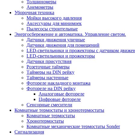
Толщиномеры
Анемометры
Уборочная техника
Мойки высокого давления
Аксессуары для минимоек
Пылесосы строительные
Энергосбережение и автоматика. Управление светом.
Датчики движения уличные
Датчики движения для помещений
LED-светильники и прожекторы с датчиком движе
LED-светильники и прожекторы
Датчики присутствия
Розеточные таймеры
Таймеры на DIN рейку
Таймеры настенные
Фотореле накладного монтажа
Фотореле на DIN рейку
Аналоговые фотореле
Цифровые фотореле
Сенсорные смесители
Комнатные термостаты и хронотермостаты
Комнатные термостаты
Хронотермостаты
Комнатные механические термостаты Sonder
Сигнализация