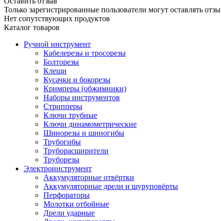
Оставить отзыв
Только зарегистрированные пользователи могут оставлять отзы
Нет сопутствующих продуктов
Каталог товаров
Ручной инструмент
Кабелерезы и тросорезы
Болторезы
Клещи
Кусачки и бокорезы
Кримперы (обжимники)
Наборы инструментов
Стрипперы
Ключи трубные
Ключи динамометрические
Шинорезы и шиногибы
Трубогибы
Труборасширители
Труборезы
Электроинструмент
Аккумуляторные отвёртки
Аккумуляторные дрели и шуруповёрты
Перфораторы
Молотки отбойные
Дрели ударные